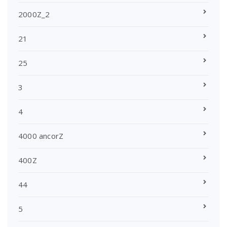
2000Z_2
21
25
3
4
4000 ancorZ
400Z
44
5