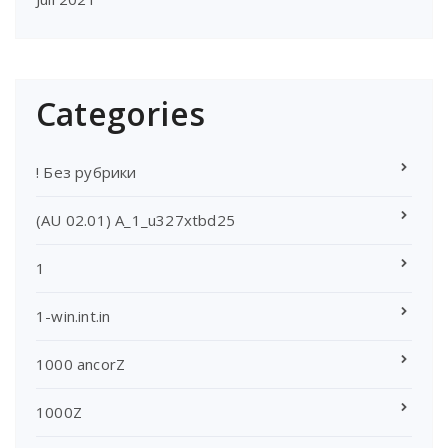
Categories
! Без рубрики
(AU 02.01) A_1_u327xtbd25
1
1-win.int.in
1000 ancorZ
1000Z