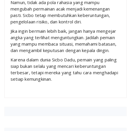
Namun, tidak ada pola rahasia yang mampu
mengubah permainan acak menjadi kemenangan
pasti. Sicbo tetap membutuhkan keberuntungan,
pengelolaan risiko, dan kontrol diri.
Jika ingin bermain lebih baik, jangan hanya mengejar
angka yang terlihat menguntungkan. Jadilah pemain
yang mampu membaca situasi, memahami batasan,
dan mengambil keputusan dengan kepala dingin.
Karena dalam dunia Sicbo Dadu, pemain yang paling
siap bukan selalu yang mencari keberuntungan
terbesar, tetapi mereka yang tahu cara menghadapi
setiap kemungkinan.