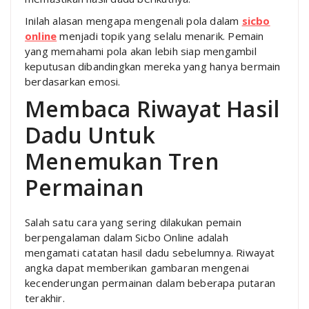
Inilah alasan mengapa mengenali pola dalam
sicbo
online
menjadi topik yang selalu menarik. Pemain
yang memahami pola akan lebih siap mengambil
keputusan dibandingkan mereka yang hanya bermain
berdasarkan emosi.
Membaca Riwayat Hasil
Dadu Untuk
Menemukan Tren
Permainan
Salah satu cara yang sering dilakukan pemain
berpengalaman dalam Sicbo Online adalah
mengamati catatan hasil dadu sebelumnya. Riwayat
angka dapat memberikan gambaran mengenai
kecenderungan permainan dalam beberapa putaran
terakhir.