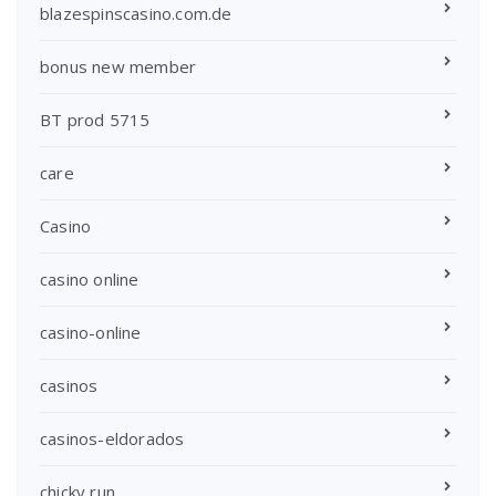
blazespinscasino.com.de
bonus new member
BT prod 5715
care
Casino
casino online
casino-online
casinos
casinos-eldorados
chicky run