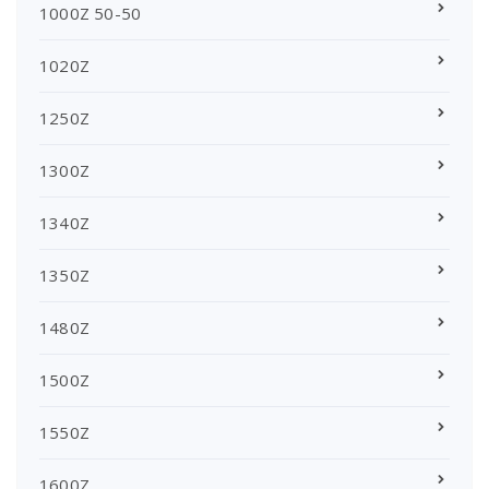
1000Z 50-50
1020Z
1250Z
1300Z
1340Z
1350Z
1480Z
1500Z
1550Z
1600Z