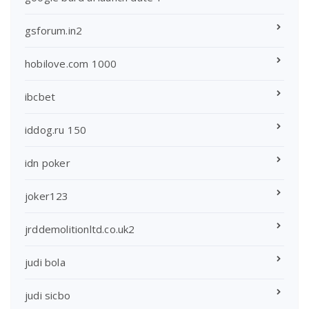
gsforum.in2
hobilove.com 1000
ibcbet
iddog.ru 150
idn poker
joker123
jrddemolitionltd.co.uk2
judi bola
judi sicbo