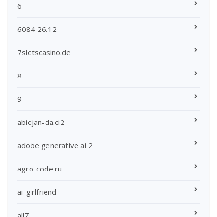
6
6084 26.12
7slotscasino.de
8
9
abidjan-da.ci2
adobe generative ai 2
agro-code.ru
ai-girlfriend
allZ