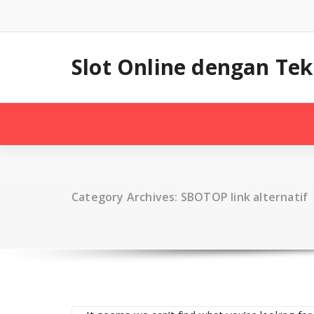
Skip
to
content
Slot Online dengan Tek
Category Archives: SBOTOP link alternatif