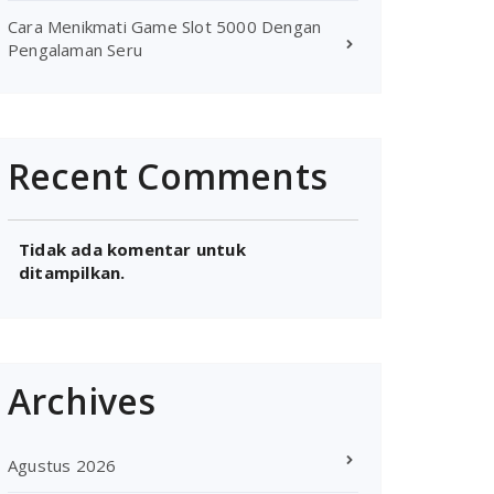
Cara Menikmati Game Slot 5000 Dengan
Pengalaman Seru
Recent Comments
Tidak ada komentar untuk
ditampilkan.
Archives
Agustus 2026