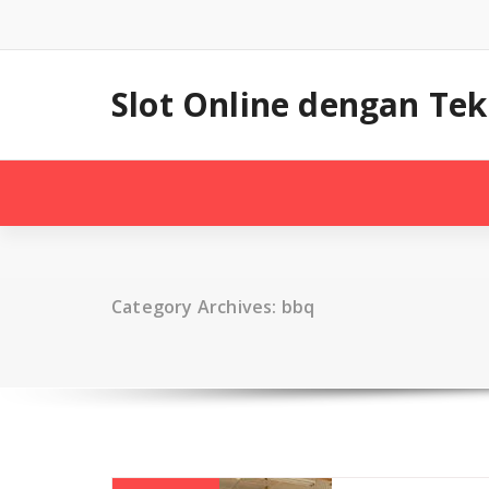
Skip
to
content
Slot Online dengan Tek
Category Archives: bbq