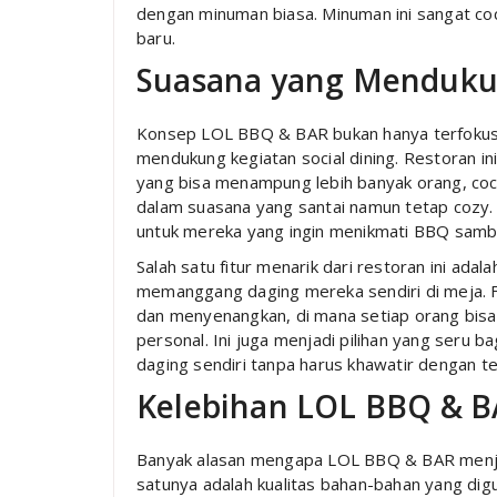
dengan minuman biasa. Minuman ini sangat co
baru.
Suasana yang Mendukun
Konsep LOL BBQ & BAR bukan hanya terfokus 
mendukung kegiatan social dining. Restoran i
yang bisa menampung lebih banyak orang, co
dalam suasana yang santai namun tetap cozy. 
untuk mereka yang ingin menikmati BBQ sambi
Salah satu fitur menarik dari restoran ini ada
memanggang daging mereka sendiri di meja. Fi
dan menyenangkan, di mana setiap orang bisa
personal. Ini juga menjadi pilihan yang seru
daging sendiri tanpa harus khawatir dengan t
Kelebihan LOL BBQ & 
Banyak alasan mengapa LOL BBQ & BAR menjadi
satunya adalah kualitas bahan-bahan yang di