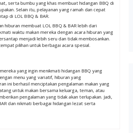
ermat, serta bumbu yang khas membuat hidangan BBQ di
lupakan. Selain itu, pelayanan yang ramah dan cepat
antap di LOL BBQ & BAR.
kan hiburan membuat LOL BBQ & BAR lebih dari
kmati waktu makan mereka dengan acara hiburan yang
santap menjadi lebih seru dan tidak membosankan.
tempat pilihan untuk berbagai acara spesial.
 mereka yang ingin menikmati hidangan BBQ yang
ngan menu yang variatif, hiburan yang
ran ini berhasil menciptakan pengalaman makan yang
datang untuk makan bersama keluarga, teman, atau
erikan pengalaman yang tidak akan terlupakan. Jadi,
AR dan nikmati berbagai hidangan lezat serta