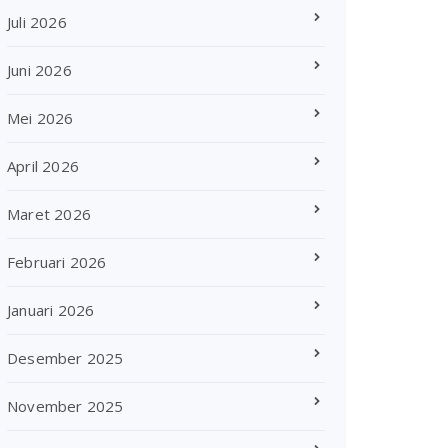
Juli 2026
Juni 2026
Mei 2026
April 2026
Maret 2026
Februari 2026
Januari 2026
Desember 2025
November 2025