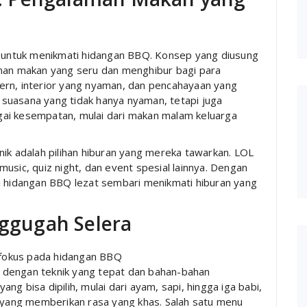
untuk menikmati hidangan BBQ. Konsep yang diusung
aman makan yang seru dan menghibur bagi para
ern, interior yang nyaman, dan pencahayaan yang
suasana yang tidak hanya nyaman, tetapi juga
ai kesempatan, mulai dari makan malam keluarga
nik adalah pilihan hiburan yang mereka tawarkan. LOL
usic, quiz night, dan event spesial lainnya. Dengan
i hidangan BBQ lezat sembari menikmati hiburan yang
gugah Selera
fokus pada hidangan BBQ
dengan teknik yang tepat dan bahan-bahan
yang bisa dipilih, mulai dari ayam, sapi, hingga iga babi,
ang memberikan rasa yang khas. Salah satu menu