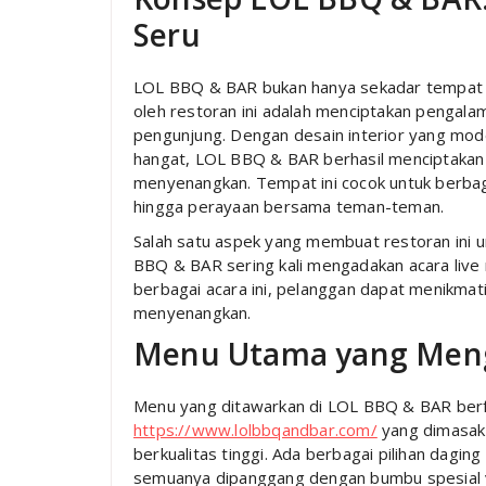
Seru
LOL BBQ & BAR bukan hanya sekadar tempat 
oleh restoran ini adalah menciptakan pengal
pengunjung. Dengan desain interior yang mod
hangat, LOL BBQ & BAR berhasil menciptakan 
menyenangkan. Tempat ini cocok untuk berbag
hingga perayaan bersama teman-teman.
Salah satu aspek yang membuat restoran ini u
BBQ & BAR sering kali mengadakan acara live m
berbagai acara ini, pelanggan dapat menikmat
menyenangkan.
Menu Utama yang Meng
Menu yang ditawarkan di LOL BBQ & BAR ber
https://www.lolbbqandbar.com/
yang dimasak 
berkualitas tinggi. Ada berbagai pilihan daging 
semuanya dipanggang dengan bumbu spesial y