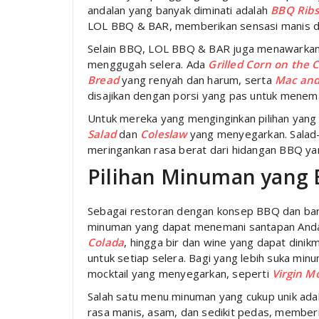
andalan yang banyak diminati adalah
BBQ Ribs
LOL BBQ & BAR, memberikan sensasi manis d
Selain BBQ, LOL BBQ & BAR juga menawarkan b
menggugah selera. Ada
Grilled Corn on the 
Bread
yang renyah dan harum, serta
Mac and
disajikan dengan porsi yang pas untuk menem
Untuk mereka yang menginginkan pilihan yang 
Salad
dan
Coleslaw
yang menyegarkan. Salad-
meringankan rasa berat dari hidangan BBQ yan
Pilihan Minuman yang
Sebagai restoran dengan konsep BBQ dan bar
minuman yang dapat menemani santapan Anda. D
Colada
, hingga bir dan wine yang dapat dini
untuk setiap selera. Bagi yang lebih suka min
mocktail yang menyegarkan, seperti
Virgin Mo
Salah satu menu minuman yang cukup unik ada
rasa manis, asam, dan sedikit pedas, membe