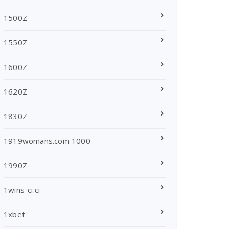
1500Z
1550Z
1600Z
1620Z
1830Z
1919womans.com 1000
1990Z
1wins-ci.ci
1xbet