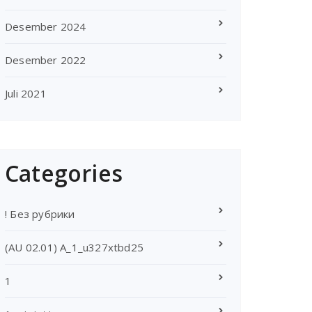
Desember 2024
Desember 2022
Juli 2021
Categories
! Без рубрики
(AU 02.01) A_1_u327xtbd25
1