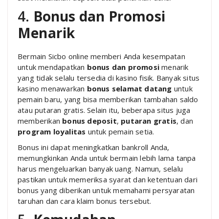
4.
Bonus dan Promosi
Menarik
Bermain Sicbo online memberi Anda kesempatan
untuk mendapatkan
bonus dan promosi
menarik
yang tidak selalu tersedia di kasino fisik. Banyak situs
kasino menawarkan
bonus selamat datang
untuk
pemain baru, yang bisa memberikan tambahan saldo
atau putaran gratis. Selain itu, beberapa situs juga
memberikan
bonus deposit
,
putaran gratis
, dan
program loyalitas
untuk pemain setia.
Bonus ini dapat meningkatkan bankroll Anda,
memungkinkan Anda untuk bermain lebih lama tanpa
harus mengeluarkan banyak uang. Namun, selalu
pastikan untuk memeriksa syarat dan ketentuan dari
bonus yang diberikan untuk memahami persyaratan
taruhan dan cara klaim bonus tersebut.