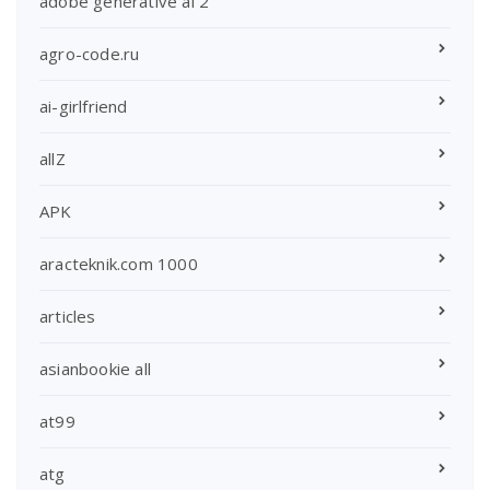
adobe generative ai 2
agro-code.ru
ai-girlfriend
allZ
APK
aracteknik.com 1000
articles
asianbookie all
at99
atg