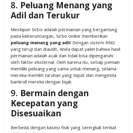
8.
Peluang Menang yang
Adil dan Terukur
Meskipun Sicbo adalah permainan yang bergantung
pada keberuntungan, Sicbo online memberikan
peluang menang yang adil
. Dengan sistem RNG
yang teruji dan diaudit, Anda dapat yakin bahwa hasil
permainan adalah acak dan tidak bisa dipengaruhi
oleh faktor eksternal. Oleh karena itu, setiap pemain
memiliki peluang yang sama untuk menang, selama
mereka memilih taruhan yang tepat dan mengelola
bankroll mereka dengan bijak.
9.
Bermain dengan
Kecepatan yang
Disesuaikan
Berbeda dengan kasino fisik yang seringkali terikat