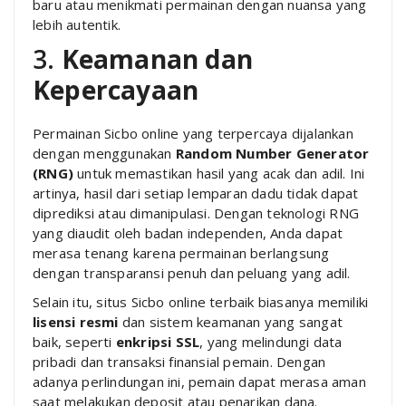
baru atau menikmati permainan dengan nuansa yang
lebih autentik.
3.
Keamanan dan
Kepercayaan
Permainan Sicbo online yang terpercaya dijalankan
dengan menggunakan
Random Number Generator
(RNG)
untuk memastikan hasil yang acak dan adil. Ini
artinya, hasil dari setiap lemparan dadu tidak dapat
diprediksi atau dimanipulasi. Dengan teknologi RNG
yang diaudit oleh badan independen, Anda dapat
merasa tenang karena permainan berlangsung
dengan transparansi penuh dan peluang yang adil.
Selain itu, situs Sicbo online terbaik biasanya memiliki
lisensi resmi
dan sistem keamanan yang sangat
baik, seperti
enkripsi SSL
, yang melindungi data
pribadi dan transaksi finansial pemain. Dengan
adanya perlindungan ini, pemain dapat merasa aman
saat melakukan deposit atau penarikan dana.