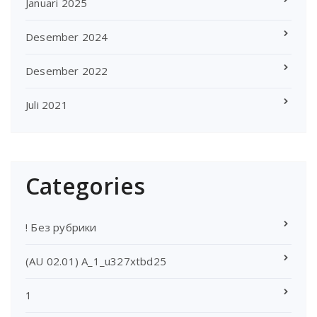
Januari 2025
Desember 2024
Desember 2022
Juli 2021
Categories
! Без рубрики
(AU 02.01) A_1_u327xtbd25
1