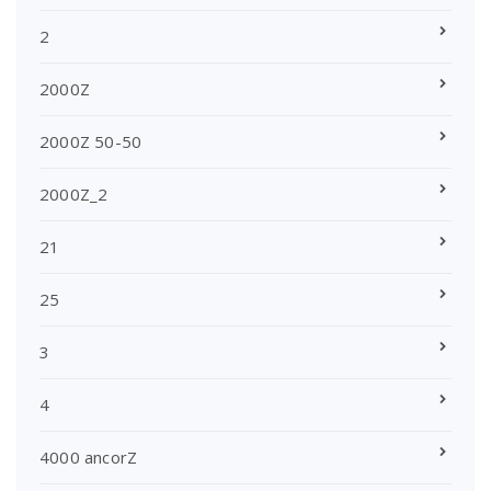
2
2000Z
2000Z 50-50
2000Z_2
21
25
3
4
4000 ancorZ