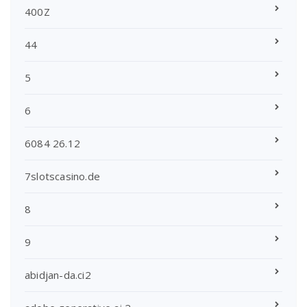
400Z
44
5
6
6084 26.12
7slotscasino.de
8
9
abidjan-da.ci2