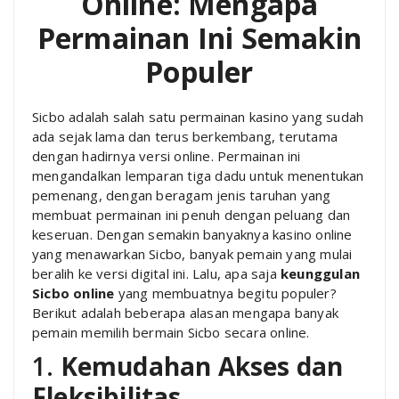
Online: Mengapa
Permainan Ini Semakin
Populer
Sicbo adalah salah satu permainan kasino yang sudah
ada sejak lama dan terus berkembang, terutama
dengan hadirnya versi online. Permainan ini
mengandalkan lemparan tiga dadu untuk menentukan
pemenang, dengan beragam jenis taruhan yang
membuat permainan ini penuh dengan peluang dan
keseruan. Dengan semakin banyaknya kasino online
yang menawarkan Sicbo, banyak pemain yang mulai
beralih ke versi digital ini. Lalu, apa saja
keunggulan
Sicbo online
yang membuatnya begitu populer?
Berikut adalah beberapa alasan mengapa banyak
pemain memilih bermain Sicbo secara online.
1.
Kemudahan Akses dan
Fleksibilitas