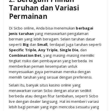
Taruhan dan Variasi
Permainan
Di Sicbo online, Anda bisa menemukan
berbagai
jenis taruhan
yang menawarkan pengalaman
bermain yang lebih beragam. Selain taruhan dasar
seperti
Big
dan
Small
, terdapat juga taruhan seperti
Specific Triple
,
Any Triple
,
Single Die
, dan
Combination Bet
, yang masing-masing memiliki
tingkat risiko dan pembayaran yang berbeda. Ini
memberikan pemain kesempatan untuk
menyesuaikan gaya permainan mereka dengan
memilih taruhan yang sesuai dengan preferensi.
Selain itu, banyak situs kasino online yang
menawarkan varian Sicbo dengan aturan sedikit
berbeda atau dengan fitur tambahan, seperti Sicbo
live dengan dealer langsung. Hal ini memberi variasi
lebih bagi pemain yang ingin mencoba sesuatu yang