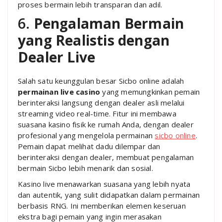
proses bermain lebih transparan dan adil.
6.
Pengalaman Bermain
yang Realistis dengan
Dealer Live
Salah satu keunggulan besar Sicbo online adalah
permainan live casino
yang memungkinkan pemain
berinteraksi langsung dengan dealer asli melalui
streaming video real-time. Fitur ini membawa
suasana kasino fisik ke rumah Anda, dengan dealer
profesional yang mengelola permainan
sicbo online
.
Pemain dapat melihat dadu dilempar dan
berinteraksi dengan dealer, membuat pengalaman
bermain Sicbo lebih menarik dan sosial.
Kasino live menawarkan suasana yang lebih nyata
dan autentik, yang sulit didapatkan dalam permainan
berbasis RNG. Ini memberikan elemen keseruan
ekstra bagi pemain yang ingin merasakan