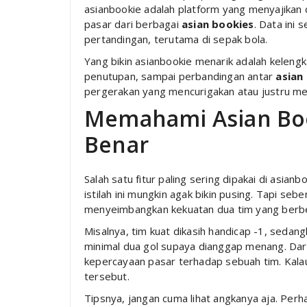
asianbookie adalah platform yang menyajikan 
pasar dari berbagai
asian bookies
. Data ini 
pertandingan, terutama di sepak bola.
Yang bikin asianbookie menarik adalah keleng
penutupan, sampai perbandingan antar
asian
pergerakan yang mencurigakan atau justru men
Memahami Asian Bo
Benar
Salah satu fitur paling sering dipakai di asian
istilah ini mungkin agak bikin pusing. Tapi se
menyeimbangkan kekuatan dua tim yang berbe
Misalnya, tim kuat dikasih handicap -1, sedan
minimal dua gol supaya dianggap menang. Dari 
kepercayaan pasar terhadap sebuah tim. Kalau
tersebut.
Tipsnya, jangan cuma lihat angkanya aja. Perh