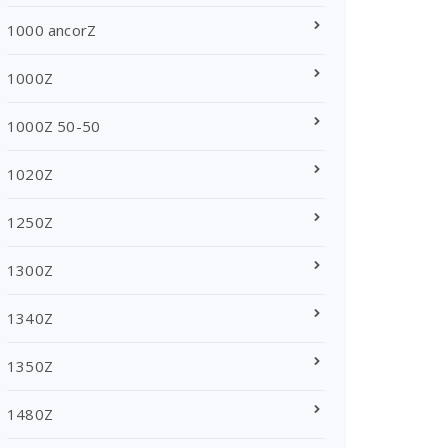
1000 ancorZ
1000Z
1000Z 50-50
1020Z
1250Z
1300Z
1340Z
1350Z
1480Z