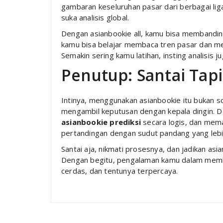
gambaran keseluruhan pasar dari berbagai li
suka analisis global.
Dengan asianbookie all, kamu bisa membanding
kamu bisa belajar membaca tren pasar dan m
Semakin sering kamu latihan, insting analisis j
Penutup: Santai Tapi
Intinya, menggunakan asianbookie itu bukan so
mengambil keputusan dengan kepala dingin.
asianbookie prediksi
secara logis, dan mema
pertandingan dengan sudut pandang yang lebi
Santai aja, nikmati prosesnya, dan jadikan asi
Dengan begitu, pengalaman kamu dalam membac
cerdas, dan tentunya terpercaya.