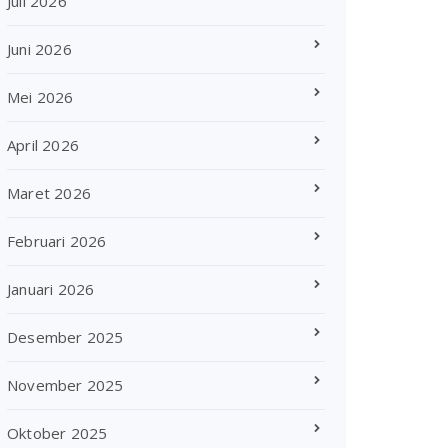
Juli 2026
Juni 2026
Mei 2026
April 2026
Maret 2026
Februari 2026
Januari 2026
Desember 2025
November 2025
Oktober 2025