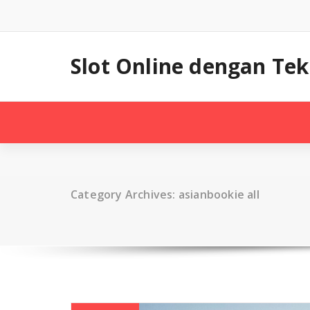
Skip
to
content
Slot Online dengan Tek
Category Archives: asianbookie all