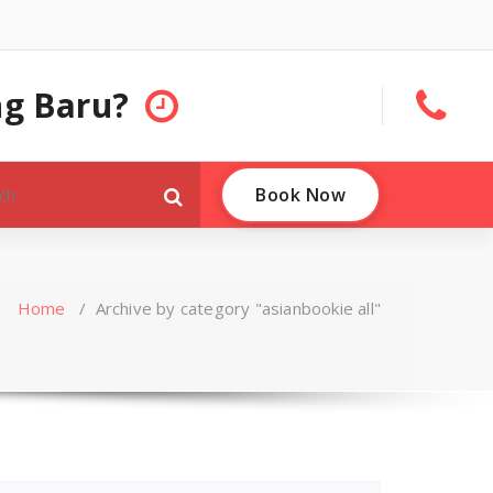
ng Baru?
Book Now
Home
/
Archive by category "asianbookie all"