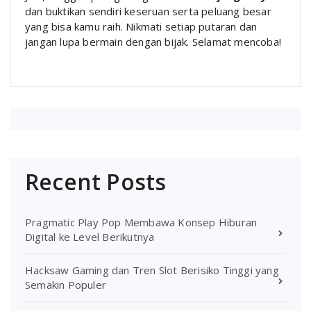
dan buktikan sendiri keseruan serta peluang besar
yang bisa kamu raih. Nikmati setiap putaran dan
jangan lupa bermain dengan bijak. Selamat mencoba!
Recent Posts
Pragmatic Play Pop Membawa Konsep Hiburan
Digital ke Level Berikutnya
Hacksaw Gaming dan Tren Slot Berisiko Tinggi yang
Semakin Populer