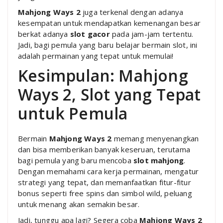
Mahjong Ways 2
juga terkenal dengan adanya
kesempatan untuk mendapatkan kemenangan besar
berkat adanya
slot gacor
pada jam-jam tertentu.
Jadi, bagi pemula yang baru belajar bermain slot, ini
adalah permainan yang tepat untuk memulai!
Kesimpulan: Mahjong
Ways 2, Slot yang Tepat
untuk Pemula
Bermain
Mahjong Ways 2
memang menyenangkan
dan bisa memberikan banyak keseruan, terutama
bagi pemula yang baru mencoba
slot mahjong
.
Dengan memahami cara kerja permainan, mengatur
strategi yang tepat, dan memanfaatkan fitur-fitur
bonus seperti free spins dan simbol wild, peluang
untuk menang akan semakin besar.
Jadi, tunggu apa lagi? Segera coba
Mahjong Ways 2