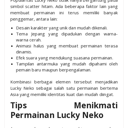
simbol scatter hitam. Ada beberapa faktor lain yang
membuat permainan ini terus memiliki banyak
penggemar, antara lain:
Desain karakter yang unik dan mudah dikenali.
Tema Jepang yang dipadukan dengan warna-
warna cerah.
Animasi halus yang membuat permainan terasa
dinamis.
Efek suara yang mendukung suasana permainan.
Tampilan antarmuka yang mudah dipahami oleh
pemain baru maupun berpengalaman.
Kombinasi berbagai elemen tersebut menjadikan
Lucky Neko sebagai salah satu permainan bertema
Asia yang memiliki identitas kuat dan mudah diingat.
Tips Menikmati
Permainan Lucky Neko