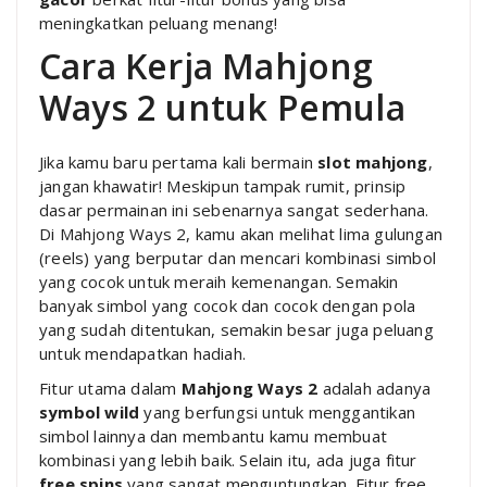
meningkatkan peluang menang!
Cara Kerja Mahjong
Ways 2 untuk Pemula
Jika kamu baru pertama kali bermain
slot mahjong
,
jangan khawatir! Meskipun tampak rumit, prinsip
dasar permainan ini sebenarnya sangat sederhana.
Di Mahjong Ways 2, kamu akan melihat lima gulungan
(reels) yang berputar dan mencari kombinasi simbol
yang cocok untuk meraih kemenangan. Semakin
banyak simbol yang cocok dan cocok dengan pola
yang sudah ditentukan, semakin besar juga peluang
untuk mendapatkan hadiah.
Fitur utama dalam
Mahjong Ways 2
adalah adanya
symbol wild
yang berfungsi untuk menggantikan
simbol lainnya dan membantu kamu membuat
kombinasi yang lebih baik. Selain itu, ada juga fitur
free spins
yang sangat menguntungkan. Fitur free