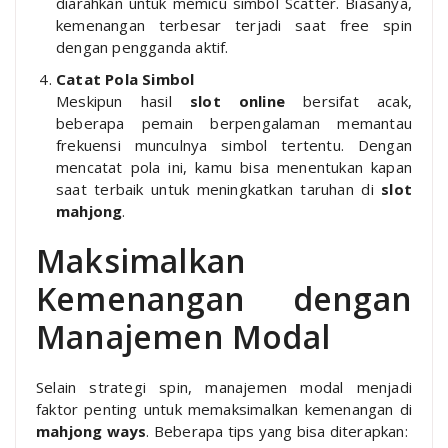
diarahkan untuk memicu simbol Scatter. Biasanya,
kemenangan terbesar terjadi saat free spin
dengan pengganda aktif.
Catat Pola Simbol
Meskipun hasil
slot online
bersifat acak,
beberapa pemain berpengalaman memantau
frekuensi munculnya simbol tertentu. Dengan
mencatat pola ini, kamu bisa menentukan kapan
saat terbaik untuk meningkatkan taruhan di
slot
mahjong
.
Maksimalkan
Kemenangan dengan
Manajemen Modal
Selain strategi spin, manajemen modal menjadi
faktor penting untuk memaksimalkan kemenangan di
mahjong ways
. Beberapa tips yang bisa diterapkan: