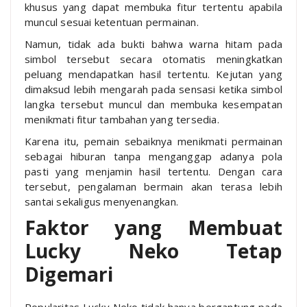
khusus yang dapat membuka fitur tertentu apabila
muncul sesuai ketentuan permainan.
Namun, tidak ada bukti bahwa warna hitam pada
simbol tersebut secara otomatis meningkatkan
peluang mendapatkan hasil tertentu. Kejutan yang
dimaksud lebih mengarah pada sensasi ketika simbol
langka tersebut muncul dan membuka kesempatan
menikmati fitur tambahan yang tersedia.
Karena itu, pemain sebaiknya menikmati permainan
sebagai hiburan tanpa menganggap adanya pola
pasti yang menjamin hasil tertentu. Dengan cara
tersebut, pengalaman bermain akan terasa lebih
santai sekaligus menyenangkan.
Faktor yang Membuat
Lucky Neko Tetap
Digemari
Popularitas Lucky Neko tidak hanya bergantung pada