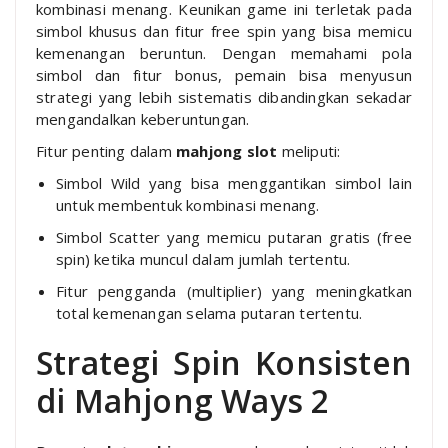
kombinasi menang. Keunikan game ini terletak pada
simbol khusus dan fitur free spin yang bisa memicu
kemenangan beruntun. Dengan memahami pola
simbol dan fitur bonus, pemain bisa menyusun
strategi yang lebih sistematis dibandingkan sekadar
mengandalkan keberuntungan.
Fitur penting dalam
mahjong slot
meliputi:
Simbol Wild yang bisa menggantikan simbol lain
untuk membentuk kombinasi menang.
Simbol Scatter yang memicu putaran gratis (free
spin) ketika muncul dalam jumlah tertentu.
Fitur pengganda (multiplier) yang meningkatkan
total kemenangan selama putaran tertentu.
Strategi Spin Konsisten
di Mahjong Ways 2