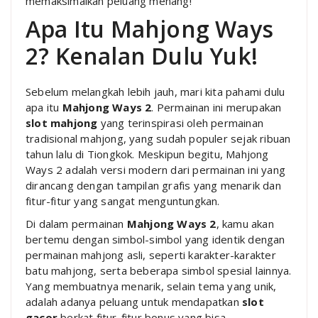
memaksimalkan peluang menang!
Apa Itu Mahjong Ways
2? Kenalan Dulu Yuk!
Sebelum melangkah lebih jauh, mari kita pahami dulu
apa itu
Mahjong Ways 2
. Permainan ini merupakan
slot mahjong
yang terinspirasi oleh permainan
tradisional mahjong, yang sudah populer sejak ribuan
tahun lalu di Tiongkok. Meskipun begitu, Mahjong
Ways 2 adalah versi modern dari permainan ini yang
dirancang dengan tampilan grafis yang menarik dan
fitur-fitur yang sangat menguntungkan.
Di dalam permainan
Mahjong Ways 2
, kamu akan
bertemu dengan simbol-simbol yang identik dengan
permainan mahjong asli, seperti karakter-karakter
batu mahjong, serta beberapa simbol spesial lainnya.
Yang membuatnya menarik, selain tema yang unik,
adalah adanya peluang untuk mendapatkan
slot
gacor
berkat fitur-fitur bonus yang bisa