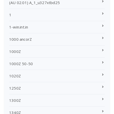
(AU 02.01) A_1_u327xtbd25
1
1-win.int.in
1000 ancorZ
1000Z
1000Z 50-50
1020Z
1250Z
1300Z
1340Z