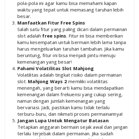
pola-pola ini agar kamu bisa memahami kapan
waktu yang tepat untuk memasang taruhan lebih
besar.
Manfaatkan Fitur Free Spins
Salah satu fitur yang paling dicari dalam permainan
slot adalah
free spins
. Fitur ini bisa memberikan
kamu kesempatan untuk bermain lebih lama tanpa
harus mengeluarkan taruhan tambahan. Jika kamu
beruntung, fitur ini bisa menjadi pintu menuju
kemenangan yang besar!
Pahami Volatilitas Slot Mahjong
Volatilitas adalah tingkat risiko dalam permainan
slot.
Mahjong Ways 2
memiliki volatilitas
menengah, yang berarti kamu bisa mendapatkan
kemenangan dalam frekuensi yang cukup sering,
namun dengan jumlah kemenangan yang
bervariasi. Jadi, pastikan kamu tidak terlalu
terburu-buru, dan nikmati proses permainannya!
Jangan Lupa Untuk Mengatur Batasan
Tetapkan anggaran bermain sejak awal dan jangan
terlalu terjebak dalam permainan. Jika sudah