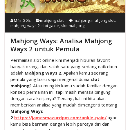
M4inG0ls
mahjong slot
mahjong
,
mahjong slot
,
mahjong ways 2
,
slot gacor
,
slot mahjong
Mahjong Ways: Analisa Mahjong
Ways 2 untuk Pemula
Permainan slot online kini menjadi hiburan favorit
banyak orang, dan salah satu yang sedang naik daun
adalah
Mahjong Ways 2
. Apakah kamu seorang
pemula yang baru saja mengenal dunia
slot
mahjong
? Atau mungkin kamu sudah familiar dengan
konsep permainan ini, tapi masih merasa bingung
dengan cara kerjanya? Tenang, kali ini kita akan
memberikan analisa yang mudah dimengerti tentang
Mahjong Ways
2
https://jamesmazurdpm.com/ankle-pain/
agar
kamu bisa bermain dengan lebih percaya diri dan