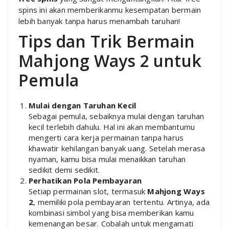
spins ini akan memberikanmu kesempatan bermain
lebih banyak tanpa harus menambah taruhan!
Tips dan Trik Bermain
Mahjong Ways 2 untuk
Pemula
Mulai dengan Taruhan Kecil
Sebagai pemula, sebaiknya mulai dengan taruhan
kecil terlebih dahulu. Hal ini akan membantumu
mengerti cara kerja permainan tanpa harus
khawatir kehilangan banyak uang. Setelah merasa
nyaman, kamu bisa mulai menaikkan taruhan
sedikit demi sedikit.
Perhatikan Pola Pembayaran
Setiap permainan slot, termasuk
Mahjong Ways
2
, memiliki pola pembayaran tertentu. Artinya, ada
kombinasi simbol yang bisa memberikan kamu
kemenangan besar. Cobalah untuk mengamati