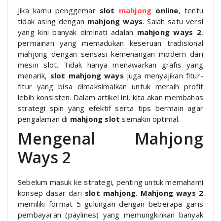
Jika kamu penggemar
slot
mahjong
online
, tentu
tidak asing dengan
mahjong ways
. Salah satu versi
yang kini banyak diminati adalah
mahjong ways 2
,
permainan yang memadukan keseruan tradisional
mahjong dengan sensasi kemenangan modern dari
mesin slot. Tidak hanya menawarkan grafis yang
menarik,
slot mahjong ways
juga menyajikan fitur-
fitur yang bisa dimaksimalkan untuk meraih profit
lebih konsisten. Dalam artikel ini, kita akan membahas
strategi spin yang efektif serta tips bermain agar
pengalaman di
mahjong slot
semakin optimal.
Mengenal Mahjong
Ways 2
Sebelum masuk ke strategi, penting untuk memahami
konsep dasar dari
slot mahjong
.
Mahjong ways 2
memiliki format 5 gulungan dengan beberapa garis
pembayaran (paylines) yang memungkinkan banyak