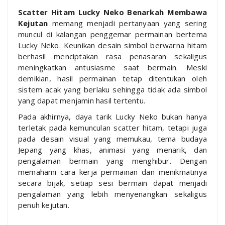
Scatter Hitam Lucky Neko Benarkah Membawa
Kejutan
memang menjadi pertanyaan yang sering
muncul di kalangan penggemar permainan bertema
Lucky Neko. Keunikan desain simbol berwarna hitam
berhasil menciptakan rasa penasaran sekaligus
meningkatkan antusiasme saat bermain. Meski
demikian, hasil permainan tetap ditentukan oleh
sistem acak yang berlaku sehingga tidak ada simbol
yang dapat menjamin hasil tertentu.
Pada akhirnya, daya tarik Lucky Neko bukan hanya
terletak pada kemunculan scatter hitam, tetapi juga
pada desain visual yang memukau, tema budaya
Jepang yang khas, animasi yang menarik, dan
pengalaman bermain yang menghibur. Dengan
memahami cara kerja permainan dan menikmatinya
secara bijak, setiap sesi bermain dapat menjadi
pengalaman yang lebih menyenangkan sekaligus
penuh kejutan.