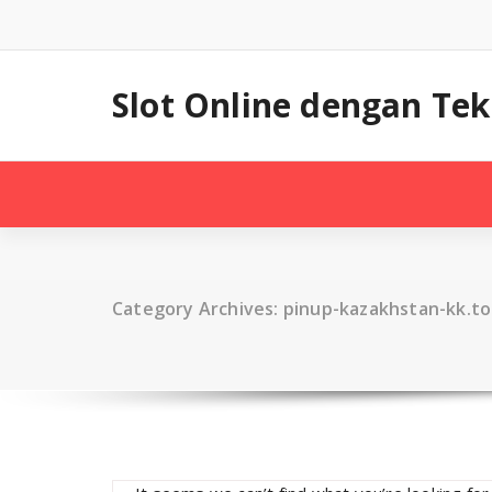
Skip
to
content
Slot Online dengan Tek
Category Archives: pinup-kazakhstan-kk.t