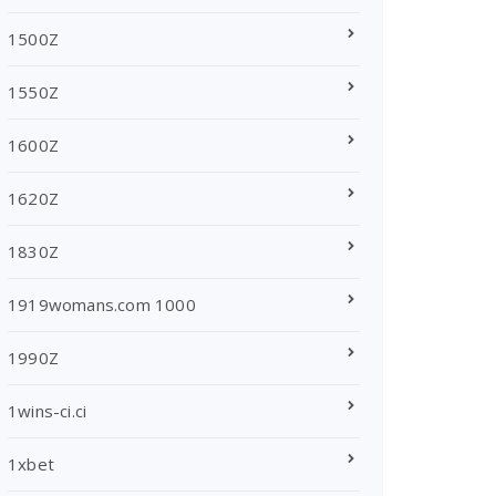
1500Z
1550Z
1600Z
1620Z
1830Z
1919womans.com 1000
1990Z
1wins-ci.ci
1xbet