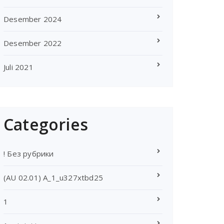
Desember 2024
Desember 2022
Juli 2021
Categories
! Без рубрики
(AU 02.01) A_1_u327xtbd25
1