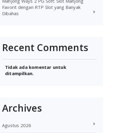
Mahjong Ways 2 PG Soft: Slot Mahjong
Favorit dengan RTP Slot yang Banyak
Dibahas
Recent Comments
Tidak ada komentar untuk
ditampilkan.
Archives
Agustus 2026