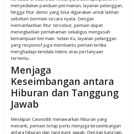
menyediakan panduan permainan, layanan pelanggan,
hingga fitur demo yang bisa digunakan untuk latihan
sebelum bermain secara nyata. Dengan
memanfaatkan fitur tersebut, pemain dapat
meningkatkan pemahaman sekaligus mengasah
kemampuan bermain. Selain itu, layanan pelanggan
yang responsif juga membantu pemain ketika
menghadapi kendala teknis atau pertanyaan
tertentu.
Menjaga
Keseimbangan antara
Hiburan dan Tanggung
Jawab
Meskipun Casino88 menawarkan hiburan yang
menarik, pemain tetap perlu menjaga keseimbangan
antara hiburan dan tanggung jawab. Dengan kata lain,