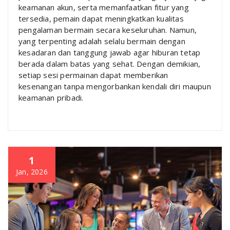
keamanan akun, serta memanfaatkan fitur yang
tersedia, pemain dapat meningkatkan kualitas
pengalaman bermain secara keseluruhan. Namun,
yang terpenting adalah selalu bermain dengan
kesadaran dan tanggung jawab agar hiburan tetap
berada dalam batas yang sehat. Dengan demikian,
setiap sesi permainan dapat memberikan
kesenangan tanpa mengorbankan kendali diri maupun
keamanan pribadi.
1
Jan, 2026