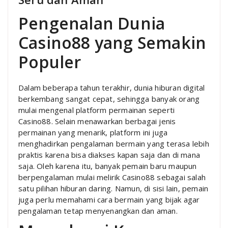
Pengenalan Dunia
Casino88 yang Semakin
Populer
Dalam beberapa tahun terakhir, dunia hiburan digital
berkembang sangat cepat, sehingga banyak orang
mulai mengenal platform permainan seperti
Casino88. Selain menawarkan berbagai jenis
permainan yang menarik, platform ini juga
menghadirkan pengalaman bermain yang terasa lebih
praktis karena bisa diakses kapan saja dan di mana
saja. Oleh karena itu, banyak pemain baru maupun
berpengalaman mulai melirik Casino88 sebagai salah
satu pilihan hiburan daring. Namun, di sisi lain, pemain
juga perlu memahami cara bermain yang bijak agar
pengalaman tetap menyenangkan dan aman.