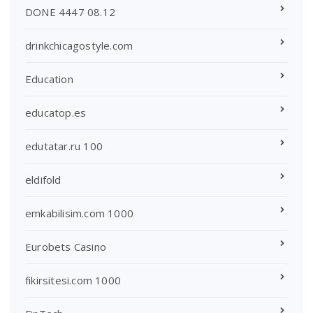
DONE 4447 08.12
drinkchicagostyle.com
Education
educatop.es
edutatar.ru 100
eldifold
emkabilisim.com 1000
Eurobets Casino
fikirsitesi.com 1000