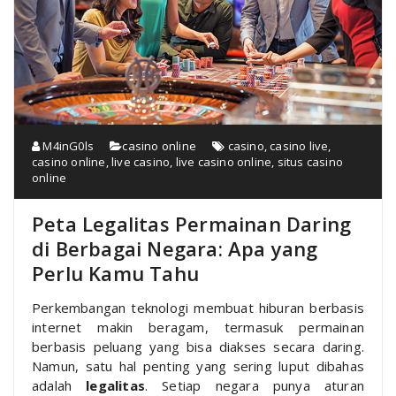
M4inG0ls
casino online
casino
,
casino live
,
casino online
,
live casino
,
live casino online
,
situs casino
online
Peta Legalitas Permainan Daring
di Berbagai Negara: Apa yang
Perlu Kamu Tahu
Perkembangan teknologi membuat hiburan berbasis
internet makin beragam, termasuk permainan
berbasis peluang yang bisa diakses secara daring.
Namun, satu hal penting yang sering luput dibahas
adalah
legalitas
. Setiap negara punya aturan