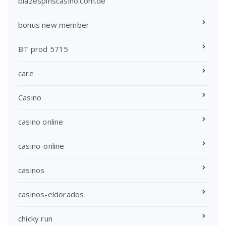
blazespinscasino.com.de
bonus new member
BT prod 5715
care
Casino
casino online
casino-online
casinos
casinos-eldorados
chicky run