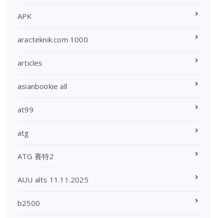
APK
aracteknik.com 1000
articles
asianbookie all
at99
atg
ATG 賽特2
AUU alts 11.11.2025
b2500