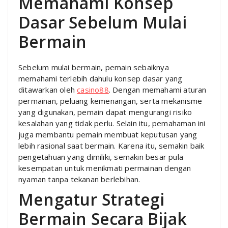
Memahami Konsep
Dasar Sebelum Mulai
Bermain
Sebelum mulai bermain, pemain sebaiknya
memahami terlebih dahulu konsep dasar yang
ditawarkan oleh
casino88
. Dengan memahami aturan
permainan, peluang kemenangan, serta mekanisme
yang digunakan, pemain dapat mengurangi risiko
kesalahan yang tidak perlu. Selain itu, pemahaman ini
juga membantu pemain membuat keputusan yang
lebih rasional saat bermain. Karena itu, semakin baik
pengetahuan yang dimiliki, semakin besar pula
kesempatan untuk menikmati permainan dengan
nyaman tanpa tekanan berlebihan.
Mengatur Strategi
Bermain Secara Bijak