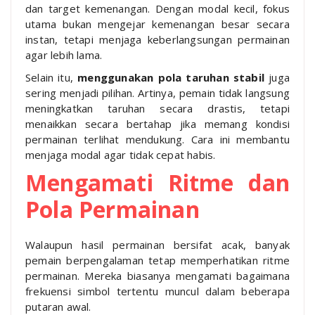
dan target kemenangan. Dengan modal kecil, fokus
utama bukan mengejar kemenangan besar secara
instan, tetapi menjaga keberlangsungan permainan
agar lebih lama.
Selain itu,
menggunakan pola taruhan stabil
juga
sering menjadi pilihan. Artinya, pemain tidak langsung
meningkatkan taruhan secara drastis, tetapi
menaikkan secara bertahap jika memang kondisi
permainan terlihat mendukung. Cara ini membantu
menjaga modal agar tidak cepat habis.
Mengamati Ritme dan
Pola Permainan
Walaupun hasil permainan bersifat acak, banyak
pemain berpengalaman tetap memperhatikan ritme
permainan. Mereka biasanya mengamati bagaimana
frekuensi simbol tertentu muncul dalam beberapa
putaran awal.