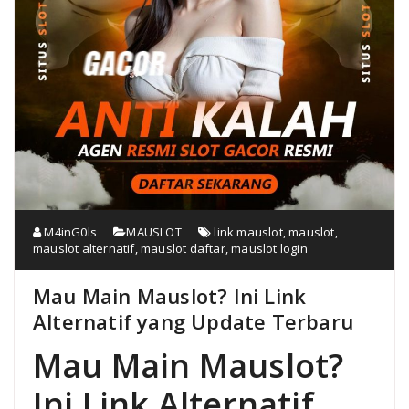
M4inG0ls
MAUSLOT
link mauslot
,
mauslot
,
mauslot alternatif
,
mauslot daftar
,
mauslot login
Mau Main Mauslot? Ini Link
Alternatif yang Update Terbaru
Mau Main Mauslot?
Ini Link Alternatif