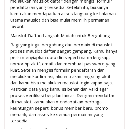
melakukan mauslot daftar dengan mengisi formulir
pendaftaran yang tersedia. Setelah itu, biasanya
kamu akan mendapatkan akses langsung ke halaman
utama mauslot dan bisa mulai memilih permainan
favorit.
Mauslot Daftar: Langkah Mudah untuk Bergabung
Bagi yang ingin bergabung dan bermain di mauslot,
proses mauslot daftar sangat gampang. Kamu hanya
perlu menyiapkan data diri seperti nama lengkap,
nomor hp aktif, email, dan membuat password yang
kuat. Setelah mengisi formulir pendaftaran dan
melakukan konfirmasi, akunmu akan langsung aktif
dan kamu bisa melakukan mauslot login kapan saja.
Pastikan data yang kamu isi benar dan valid agar
proses verifikasi berjalan lancar. Dengan mendaftar
di mauslot, kamu akan mendapatkan berbagai
keuntungan seperti bonus member baru, promo
menarik, dan akses ke semua permainan yang
tersedia.