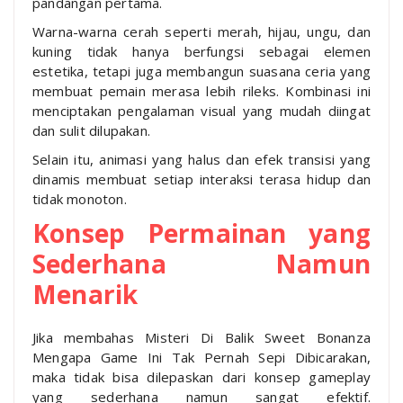
pandangan pertama.
Warna-warna cerah seperti merah, hijau, ungu, dan
kuning tidak hanya berfungsi sebagai elemen
estetika, tetapi juga membangun suasana ceria yang
membuat pemain merasa lebih rileks. Kombinasi ini
menciptakan pengalaman visual yang mudah diingat
dan sulit dilupakan.
Selain itu, animasi yang halus dan efek transisi yang
dinamis membuat setiap interaksi terasa hidup dan
tidak monoton.
Konsep Permainan yang
Sederhana Namun
Menarik
Jika membahas Misteri Di Balik Sweet Bonanza
Mengapa Game Ini Tak Pernah Sepi Dibicarakan,
maka tidak bisa dilepaskan dari konsep gameplay
yang sederhana namun sangat efektif.