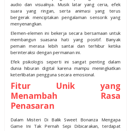
audio dan visualnya. Musik latar yang ceria, efek
suara yang ringan, serta animasi yang terus
bergerak menciptakan pengalaman sensorik yang
menyenangkan.
Elemen-elemen ini bekerja secara bersamaan untuk
membangun suasana hati yang positif. Banyak
pemain merasa lebih santai dan terhibur ketika
berinteraksi dengan permainan ini.
Efek psikologis seperti ini sangat penting dalam
dunia hiburan digital karena mampu meningkatkan
keterlibatan pengguna secara emosional.
Fitur Unik yang
Menambah Rasa
Penasaran
Dalam Misteri Di Balik Sweet Bonanza Mengapa
Game Ini Tak Pernah Sepi Dibicarakan, terdapat