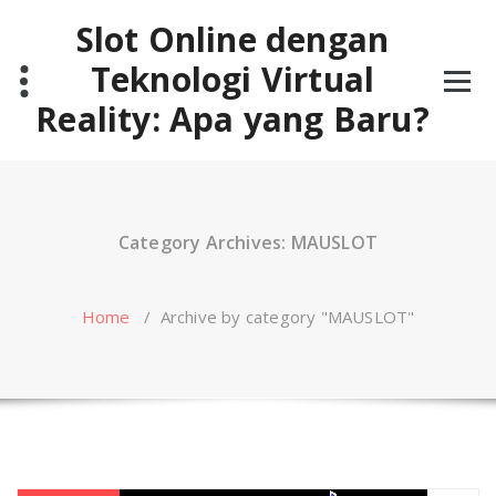
Skip
Slot Online dengan
to
content
Teknologi Virtual
Reality: Apa yang Baru?
Category Archives: MAUSLOT
Home
/
Archive by category "MAUSLOT"