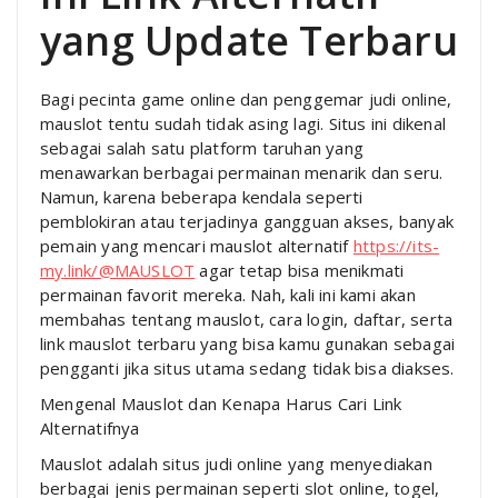
yang Update Terbaru
Bagi pecinta game online dan penggemar judi online,
mauslot tentu sudah tidak asing lagi. Situs ini dikenal
sebagai salah satu platform taruhan yang
menawarkan berbagai permainan menarik dan seru.
Namun, karena beberapa kendala seperti
pemblokiran atau terjadinya gangguan akses, banyak
pemain yang mencari mauslot alternatif
https://its-
my.link/@MAUSLOT
agar tetap bisa menikmati
permainan favorit mereka. Nah, kali ini kami akan
membahas tentang mauslot, cara login, daftar, serta
link mauslot terbaru yang bisa kamu gunakan sebagai
pengganti jika situs utama sedang tidak bisa diakses.
Mengenal Mauslot dan Kenapa Harus Cari Link
Alternatifnya
Mauslot adalah situs judi online yang menyediakan
berbagai jenis permainan seperti slot online, togel,