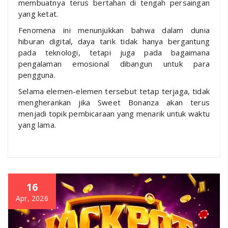
membuatnya terus bertahan di tengah persaingan
yang ketat.
Fenomena ini menunjukkan bahwa dalam dunia
hiburan digital, daya tarik tidak hanya bergantung
pada teknologi, tetapi juga pada bagaimana
pengalaman emosional dibangun untuk para
pengguna.
Selama elemen-elemen tersebut tetap terjaga, tidak
mengherankan jika Sweet Bonanza akan terus
menjadi topik pembicaraan yang menarik untuk waktu
yang lama.
16
Apr, 2026