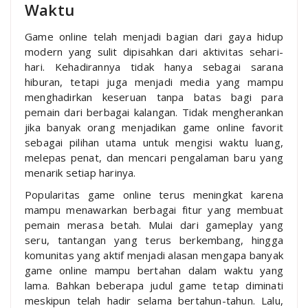
Waktu
Game online telah menjadi bagian dari gaya hidup
modern yang sulit dipisahkan dari aktivitas sehari-
hari. Kehadirannya tidak hanya sebagai sarana
hiburan, tetapi juga menjadi media yang mampu
menghadirkan keseruan tanpa batas bagi para
pemain dari berbagai kalangan. Tidak mengherankan
jika banyak orang menjadikan game online favorit
sebagai pilihan utama untuk mengisi waktu luang,
melepas penat, dan mencari pengalaman baru yang
menarik setiap harinya.
Popularitas game online terus meningkat karena
mampu menawarkan berbagai fitur yang membuat
pemain merasa betah. Mulai dari gameplay yang
seru, tantangan yang terus berkembang, hingga
komunitas yang aktif menjadi alasan mengapa banyak
game online mampu bertahan dalam waktu yang
lama. Bahkan beberapa judul game tetap diminati
meskipun telah hadir selama bertahun-tahun. Lalu,