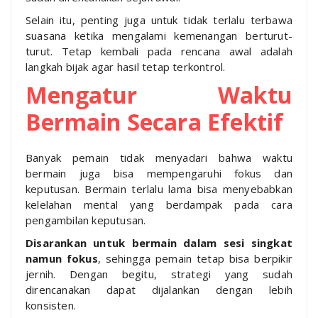
Selain itu, penting juga untuk tidak terlalu terbawa
suasana ketika mengalami kemenangan berturut-
turut. Tetap kembali pada rencana awal adalah
langkah bijak agar hasil tetap terkontrol.
Mengatur Waktu
Bermain Secara Efektif
Banyak pemain tidak menyadari bahwa waktu
bermain juga bisa mempengaruhi fokus dan
keputusan. Bermain terlalu lama bisa menyebabkan
kelelahan mental yang berdampak pada cara
pengambilan keputusan.
Disarankan untuk bermain dalam sesi singkat
namun fokus
, sehingga pemain tetap bisa berpikir
jernih. Dengan begitu, strategi yang sudah
direncanakan dapat dijalankan dengan lebih
konsisten.