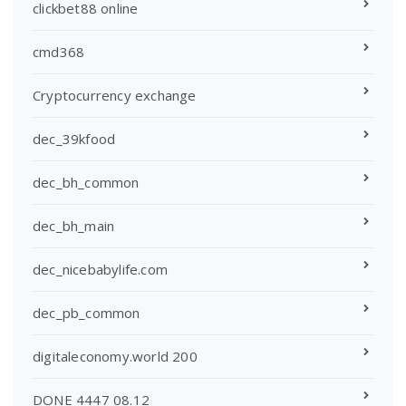
clickbet88 online
cmd368
Cryptocurrency exchange
dec_39kfood
dec_bh_common
dec_bh_main
dec_nicebabylife.com
dec_pb_common
digitaleconomy.world 200
DONE 4447 08.12