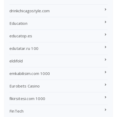
drinkchicagostyle.com
Education
educatop.es
edutatar.ru 100
eldifold
emkabilisim.com 1000
Eurobets Casino
fikirsitesi.com 1000
FinTech