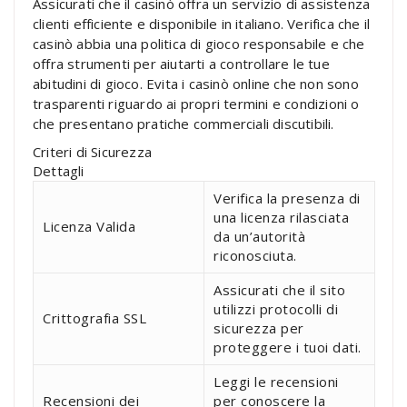
Assicurati che il casinò offra un servizio di assistenza
clienti efficiente e disponibile in italiano. Verifica che il
casinò abbia una politica di gioco responsabile e che
offra strumenti per aiutarti a controllare le tue
abitudini di gioco. Evita i casinò online che non sono
trasparenti riguardo ai propri termini e condizioni o
che presentano pratiche commerciali discutibili.
Criteri di Sicurezza
Dettagli
Verifica la presenza di
una licenza rilasciata
Licenza Valida
da un’autorità
riconosciuta.
Assicurati che il sito
utilizzi protocolli di
Crittografia SSL
sicurezza per
proteggere i tuoi dati.
Leggi le recensioni
Recensioni dei
per conoscere la