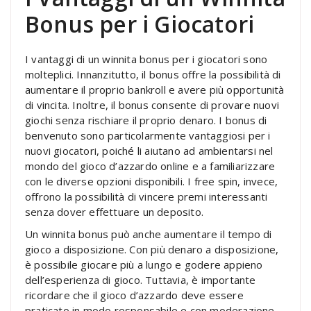
Bonus per i Giocatori
I vantaggi di un winnita bonus per i giocatori sono
molteplici. Innanzitutto, il bonus offre la possibilità di
aumentare il proprio bankroll e avere più opportunità
di vincita. Inoltre, il bonus consente di provare nuovi
giochi senza rischiare il proprio denaro. I bonus di
benvenuto sono particolarmente vantaggiosi per i
nuovi giocatori, poiché li aiutano ad ambientarsi nel
mondo del gioco d’azzardo online e a familiarizzare
con le diverse opzioni disponibili. I free spin, invece,
offrono la possibilità di vincere premi interessanti
senza dover effettuare un deposito.
Un winnita bonus può anche aumentare il tempo di
gioco a disposizione. Con più denaro a disposizione,
è possibile giocare più a lungo e godere appieno
dell’esperienza di gioco. Tuttavia, è importante
ricordare che il gioco d’azzardo deve essere
praticato in modo responsabile e con moderazione.