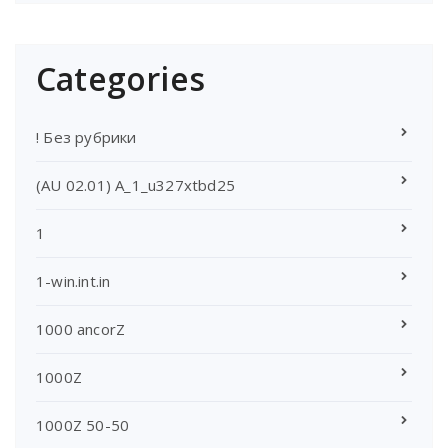
Categories
! Без рубрики
(AU 02.01) A_1_u327xtbd25
1
1-win.int.in
1000 ancorZ
1000Z
1000Z 50-50