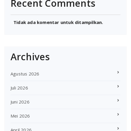
Recent Comments
Tidak ada komentar untuk ditampilkan.
Archives
Agustus 2026
Juli 2026
Juni 2026
Mei 2026
April 2026