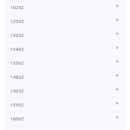
1020Z
1250Z
1300Z
1340Z
1350Z
1480Z
1500Z
1550Z
1600Z