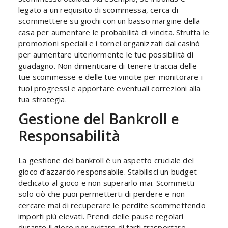
legato a un requisito di scommessa, cerca di
scommettere su giochi con un basso margine della
casa per aumentare le probabilità di vincita. Sfrutta le
promozioni speciali e i tornei organizzati dal casinò
per aumentare ulteriormente le tue possibilità di
guadagno. Non dimenticare di tenere traccia delle
tue scommesse e delle tue vincite per monitorare i
tuoi progressi e apportare eventuali correzioni alla
tua strategia.
Gestione del Bankroll e
Responsabilità
La gestione del bankroll è un aspetto cruciale del
gioco d’azzardo responsabile. Stabilisci un budget
dedicato al gioco e non superarlo mai. Scommetti
solo ciò che puoi permetterti di perdere e non
cercare mai di recuperare le perdite scommettendo
importi più elevati. Prendi delle pause regolari
durante il gioco per evitare di farti trasportare