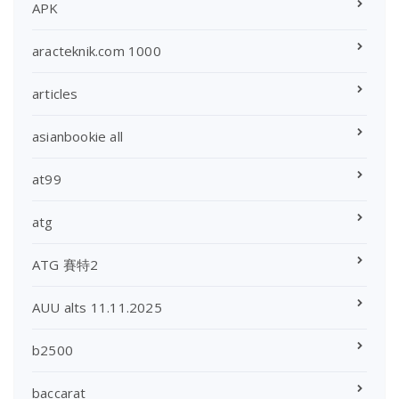
APK
aracteknik.com 1000
articles
asianbookie all
at99
atg
ATG 賽特2
AUU alts 11.11.2025
b2500
baccarat