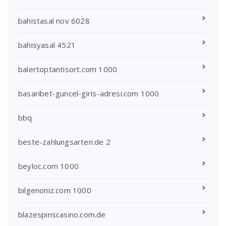
bahistasal nov 6028
bahisyasal 4521
balertoptantisort.com 1000
basaribet-guncel-giris-adresi.com 1000
bbq
beste-zahlungsarten.de 2
beyloc.com 1000
bilgenoniz.com 1000
blazespinscasino.com.de