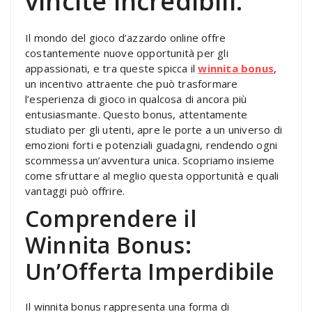
vincite incredibili.
Il mondo del gioco d’azzardo online offre
costantemente nuove opportunità per gli
appassionati, e tra queste spicca il
winnita bonus
,
un incentivo attraente che può trasformare
l’esperienza di gioco in qualcosa di ancora più
entusiasmante. Questo bonus, attentamente
studiato per gli utenti, apre le porte a un universo di
emozioni forti e potenziali guadagni, rendendo ogni
scommessa un’avventura unica. Scopriamo insieme
come sfruttare al meglio questa opportunità e quali
vantaggi può offrire.
Comprendere il
Winnita Bonus:
Un’Offerta Imperdibile
Il winnita bonus rappresenta una forma di