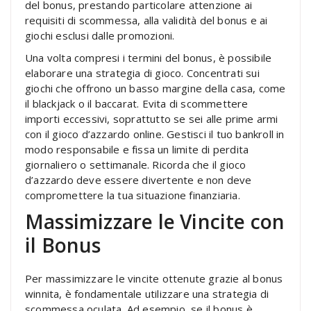
del bonus, prestando particolare attenzione ai
requisiti di scommessa, alla validità del bonus e ai
giochi esclusi dalle promozioni.
Una volta compresi i termini del bonus, è possibile
elaborare una strategia di gioco. Concentrati sui
giochi che offrono un basso margine della casa, come
il blackjack o il baccarat. Evita di scommettere
importi eccessivi, soprattutto se sei alle prime armi
con il gioco d’azzardo online. Gestisci il tuo bankroll in
modo responsabile e fissa un limite di perdita
giornaliero o settimanale. Ricorda che il gioco
d’azzardo deve essere divertente e non deve
compromettere la tua situazione finanziaria.
Massimizzare le Vincite con
il Bonus
Per massimizzare le vincite ottenute grazie al bonus
winnita, è fondamentale utilizzare una strategia di
scommessa oculata. Ad esempio, se il bonus è