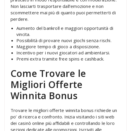
Non lasciarti trasportare dall’emozione e non
scommettere mai più di quanto puoi permetterti di
perdere.
Aumento del bankroll e maggiori opportunità di
vincita.
Possibilità di provare nuovi giochi senza rischi.
Maggiore tempo di gioco a disposizione.
Incentivo per i nuovi giocatori ad ambientarsi.
Premi extra tramite free spins e cashback.
Come Trovare le
Migliori Offerte
Winnita Bonus
Trovare le migliori offerte winnita bonus richiede un
po’ di ricerca e confronto. Inizia visitando i siti web
dei casinò online più affidabili e controllando le loro
sezioni dedicate alle promozioni. Iscriviti alle