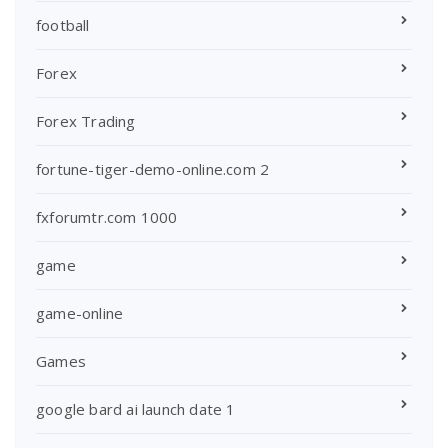
football
Forex
Forex Trading
fortune-tiger-demo-online.com 2
fxforumtr.com 1000
game
game-online
Games
google bard ai launch date 1