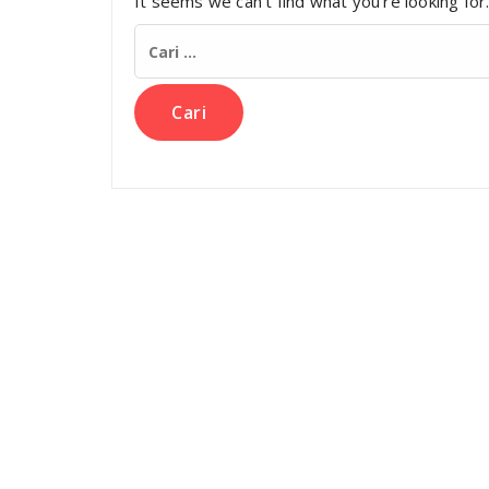
It seems we can’t find what you’re looking for
Cari
untuk: