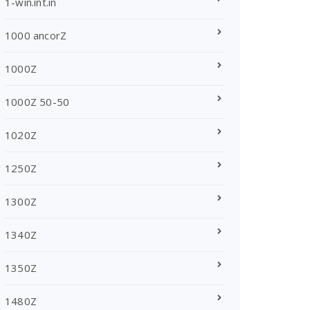
1-win.int.in
1000 ancorZ
1000Z
1000Z 50-50
1020Z
1250Z
1300Z
1340Z
1350Z
1480Z