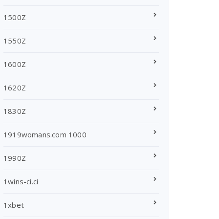
1500Z
1550Z
1600Z
1620Z
1830Z
1919womans.com 1000
1990Z
1wins-ci.ci
1xbet