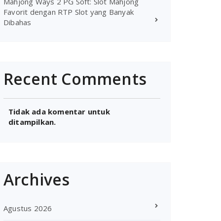
Mahjong Ways 2 PG Soft: Slot Mahjong
Favorit dengan RTP Slot yang Banyak
Dibahas
Recent Comments
Tidak ada komentar untuk
ditampilkan.
Archives
Agustus 2026