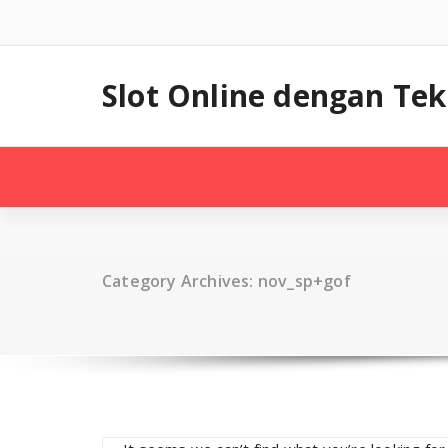
Skip
to
content
Slot Online dengan Tek
Category Archives: nov_sp+gof