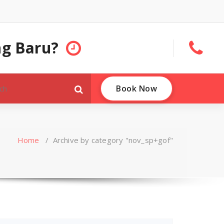
ng Baru?
Book Now
Home
/
Archive by category "nov_sp+gof"