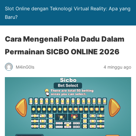
Slot Online dengan Teknologi Virtual Reality: Apa yang
Baru?
Cara Mengenali Pola Dadu Dalam
Permainan SICBO ONLINE 2026
M4inG0ls
4 minggu ago