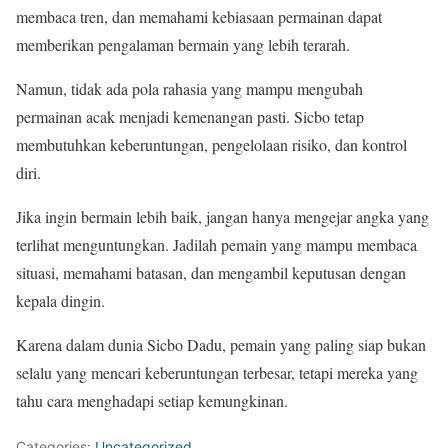
membaca tren, dan memahami kebiasaan permainan dapat
memberikan pengalaman bermain yang lebih terarah.
Namun, tidak ada pola rahasia yang mampu mengubah
permainan acak menjadi kemenangan pasti. Sicbo tetap
membutuhkan keberuntungan, pengelolaan risiko, dan kontrol
diri.
Jika ingin bermain lebih baik, jangan hanya mengejar angka yang
terlihat menguntungkan. Jadilah pemain yang mampu membaca
situasi, memahami batasan, dan mengambil keputusan dengan
kepala dingin.
Karena dalam dunia Sicbo Dadu, pemain yang paling siap bukan
selalu yang mencari keberuntungan terbesar, tetapi mereka yang
tahu cara menghadapi setiap kemungkinan.
Categories:
Uncategorized