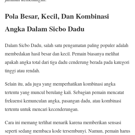
Pola Besar, Kecil, Dan Kombinasi
Angka Dalam Sicbo Dadu
Dalam Sicbo Dadu, salah satu pengamatan paling populer adalah
membedakan hasil besar dan kecil. Pemain biasanya melihat
apakah angka total dari tiga dadu cenderung berada pada kategori
tinggi atau rendah.
Selain itu, ada juga yang memperhatikan kombinasi angka
tertentu yang muncul berulang kali. Sebagian pemain mencatat
frekuensi kemunculan angka, pasangan dadu, atau kombinasi
tertentu untuk mencari kecenderungan.
Cara ini memang terlihat menarik karena memberikan sensasi
seperti sedang membaca kode tersembunyi. Namun, pemain harus