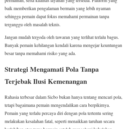
permainan, serta kualitas layanan yang tersedia. Platform yang
baik memberikan pengalaman bermain yang lebih nyaman
sehingga pemain dapat fokus memahami permainan tanpa
terganggu oleh masalah teknis.
Jangan mudah tergoda oleh tawaran yang terlihat terlalu bagus.
Banyak pemain kehilangan kendali karena mengejar keuntungan
besar tanpa memahami risiko yang ada.
Strategi Mengamati Pola Tanpa
Terjebak Ilusi Kemenangan
Rahasia terbesar dalam Sicbo bukan hanya tentang mencari pola,
tetapi bagaimana pemain mengendalikan cara berpikirnya.
Pemain yang terlalu percaya diri dengan pola tertentu sering
melakukan kesalahan fatal, seperti menaikkan taruhan secara