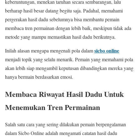
keberuntungan, menekan taruhan secara sembarangan, lalu
berharap hasil besar datang begitu saja. Padahal, memahami
pergerakan hasil dadu sebelumnya bisa membantu pemain
membaca tren permainan dengan lebih baik, meskipun tidak ada
metode yang mampu memastikan hasil dadu berikutnya.
sicbo online
Inilah alasan mengapa mengenali pola dalam
menjadi topik yang selalu menarik. Pemain yang memahami pola
akan lebih siap mengambil keputusan dibandingkan mereka yang
hanya bermain berdasarkan emosi.
Membaca Riwayat Hasil Dadu Untuk
Menemukan Tren Permainan
Salah satu cara yang sering dilakukan pemain berpengalaman
dalam Sicbo Online adalah mengamati catatan hasil dadu