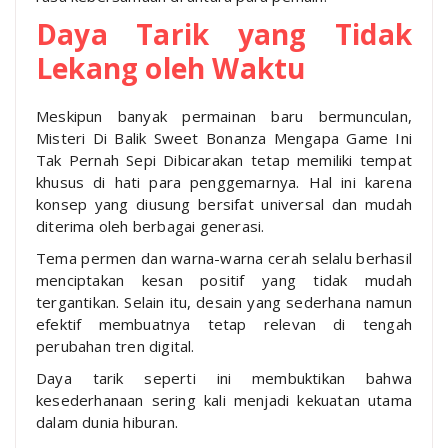
Daya Tarik yang Tidak
Lekang oleh Waktu
Meskipun banyak permainan baru bermunculan,
Misteri Di Balik Sweet Bonanza Mengapa Game Ini
Tak Pernah Sepi Dibicarakan tetap memiliki tempat
khusus di hati para penggemarnya. Hal ini karena
konsep yang diusung bersifat universal dan mudah
diterima oleh berbagai generasi.
Tema permen dan warna-warna cerah selalu berhasil
menciptakan kesan positif yang tidak mudah
tergantikan. Selain itu, desain yang sederhana namun
efektif membuatnya tetap relevan di tengah
perubahan tren digital.
Daya tarik seperti ini membuktikan bahwa
kesederhanaan sering kali menjadi kekuatan utama
dalam dunia hiburan.