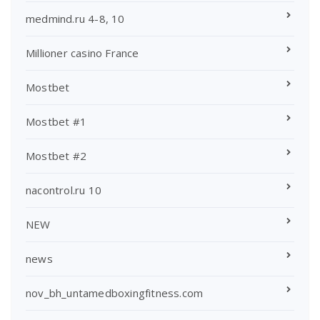
medmind.ru 4-8, 10
Millioner casino France
Mostbet
Mostbet #1
Mostbet #2
nacontrol.ru 10
NEW
news
nov_bh_untamedboxingfitness.com