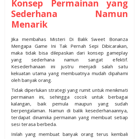
Konsep Permainan yang
Sederhana Namun
Menarik
Jika membahas Misteri Di Balik Sweet Bonanza
Mengapa Game Ini Tak Pernah Sepi Dibicarakan,
maka tidak bisa dilepaskan dari konsep gameplay
yang sederhana namun sangat efektif.
Kesederhanaan ini justru menjadi salah satu
kekuatan utama yang membuatnya mudah dipahami
oleh banyak orang.
Tidak diperlukan strategi yang rumit untuk menikmati
permainan ini, sehingga cocok untuk berbagai
kalangan, baik pemula maupun yang sudah
berpengalaman. Namun di balik kesederhanaannya,
terdapat dinamika permainan yang membuat setiap
sesi terasa berbeda.
Inilah yang membuat banyak orang terus kembali