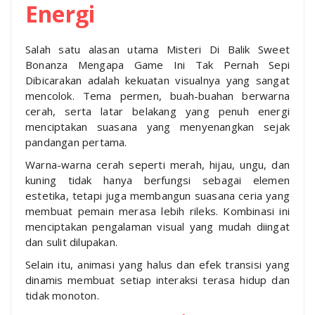
Energi
Salah satu alasan utama Misteri Di Balik Sweet
Bonanza Mengapa Game Ini Tak Pernah Sepi
Dibicarakan adalah kekuatan visualnya yang sangat
mencolok. Tema permen, buah-buahan berwarna
cerah, serta latar belakang yang penuh energi
menciptakan suasana yang menyenangkan sejak
pandangan pertama.
Warna-warna cerah seperti merah, hijau, ungu, dan
kuning tidak hanya berfungsi sebagai elemen
estetika, tetapi juga membangun suasana ceria yang
membuat pemain merasa lebih rileks. Kombinasi ini
menciptakan pengalaman visual yang mudah diingat
dan sulit dilupakan.
Selain itu, animasi yang halus dan efek transisi yang
dinamis membuat setiap interaksi terasa hidup dan
tidak monoton.