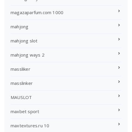
magazaparfum.com 1000
mahjong
mahjong slot
mahjong ways 2
massliker
masslinker
MAUSLOT
maxbet sport
maxtextures.ru 10