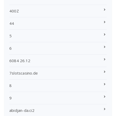
400Z
44
5
6
6084 26.12
7slotscasino.de
8
9
abidjan-da.ci2