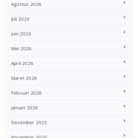
Agustus 2026
Juli 2026
Juni 2026
Mei 2026
April 2026
Maret 2026
Februari 2026
Januari 2026
Desember 2025
November 2025