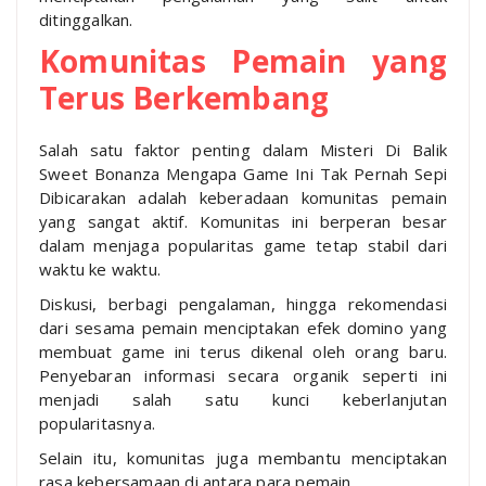
ditinggalkan.
Komunitas Pemain yang
Terus Berkembang
Salah satu faktor penting dalam Misteri Di Balik
Sweet Bonanza Mengapa Game Ini Tak Pernah Sepi
Dibicarakan adalah keberadaan komunitas pemain
yang sangat aktif. Komunitas ini berperan besar
dalam menjaga popularitas game tetap stabil dari
waktu ke waktu.
Diskusi, berbagi pengalaman, hingga rekomendasi
dari sesama pemain menciptakan efek domino yang
membuat game ini terus dikenal oleh orang baru.
Penyebaran informasi secara organik seperti ini
menjadi salah satu kunci keberlanjutan
popularitasnya.
Selain itu, komunitas juga membantu menciptakan
rasa kebersamaan di antara para pemain.