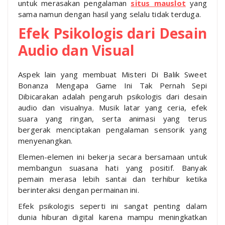
untuk merasakan pengalaman
situs mauslot
yang
sama namun dengan hasil yang selalu tidak terduga.
Efek Psikologis dari Desain
Audio dan Visual
Aspek lain yang membuat Misteri Di Balik Sweet
Bonanza Mengapa Game Ini Tak Pernah Sepi
Dibicarakan adalah pengaruh psikologis dari desain
audio dan visualnya. Musik latar yang ceria, efek
suara yang ringan, serta animasi yang terus
bergerak menciptakan pengalaman sensorik yang
menyenangkan.
Elemen-elemen ini bekerja secara bersamaan untuk
membangun suasana hati yang positif. Banyak
pemain merasa lebih santai dan terhibur ketika
berinteraksi dengan permainan ini.
Efek psikologis seperti ini sangat penting dalam
dunia hiburan digital karena mampu meningkatkan