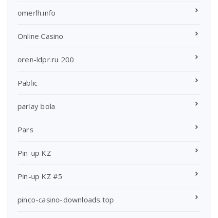
omerlh.info
Online Casino
oren-ldpr.ru 200
Pablic
parlay bola
Pars
Pin-up KZ
Pin-up KZ #5
pinco-casino-downloads.top