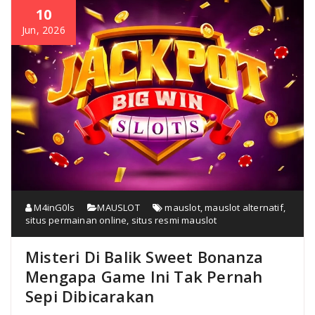
10
Jun, 2026
M4inG0ls
MAUSLOT
mauslot
,
mauslot alternatif
,
situs permainan online
,
situs resmi mauslot
Misteri Di Balik Sweet Bonanza
Mengapa Game Ini Tak Pernah
Sepi Dibicarakan