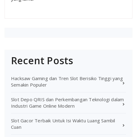
Recent Posts
Hacksaw Gaming dan Tren Slot Berisiko Tinggi yang
Semakin Populer
Slot Depo QRIS dan Perkembangan Teknologi dalam
Industri Game Online Modern
Slot Gacor Terbaik Untuk Isi Waktu Luang Sambil
Cuan