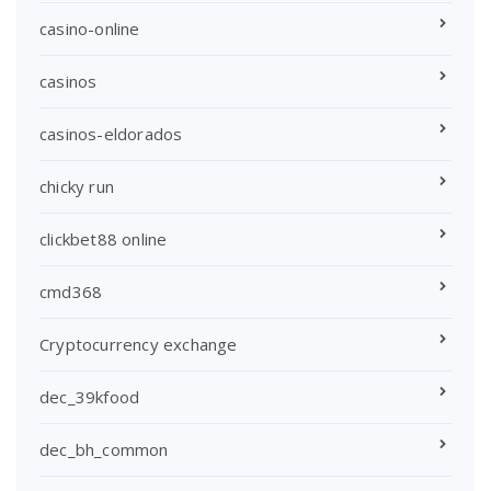
casino-online
casinos
casinos-eldorados
chicky run
clickbet88 online
cmd368
Cryptocurrency exchange
dec_39kfood
dec_bh_common