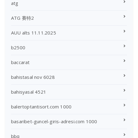
atg
ATG 賽特2
AUU alts 11.11.2025
b2500
baccarat
bahistasal nov 6028
bahisyasal 4521
balertoptantisort.com 1000
basaribet-guncel-giris-adresi.com 1000
bbq