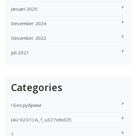
Januari 2025
Desember 2024
Desember 2022
Juli 2021
Categories
! Без рубрики
(AU 02.01) A_1_u327xtbd25
1