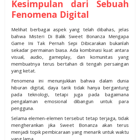
Kesimpulan dari Sebuah
Fenomena Digital
Melihat berbagai aspek yang telah dibahas, jelas
bahwa Misteri Di Balik Sweet Bonanza Mengapa
Game Ini Tak Pernah Sepi Dibicarakan bukanlah
sekadar permainan biasa. Ada kombinasi kuat antara
visual, audio, gameplay, dan komunitas yang
membuatnya terus bertahan di tengah persaingan
yang ketat.
Fenomena ini menunjukkan bahwa dalam dunia
hiburan digital, daya tarik tidak hanya bergantung
pada teknologi, tetapi juga pada bagaimana
pengalaman emosional dibangun untuk para
pengguna.
Selama elemen-elemen tersebut tetap terjaga, tidak
mengherankan jika Sweet Bonanza akan terus
menjadi topik pembicaraan yang menarik untuk waktu
yang lama.