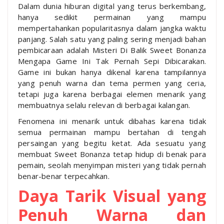
Dalam dunia hiburan digital yang terus berkembang,
hanya sedikit permainan yang mampu
mempertahankan popularitasnya dalam jangka waktu
panjang. Salah satu yang paling sering menjadi bahan
pembicaraan adalah Misteri Di Balik Sweet Bonanza
Mengapa Game Ini Tak Pernah Sepi Dibicarakan.
Game ini bukan hanya dikenal karena tampilannya
yang penuh warna dan tema permen yang ceria,
tetapi juga karena berbagai elemen menarik yang
membuatnya selalu relevan di berbagai kalangan.
Fenomena ini menarik untuk dibahas karena tidak
semua permainan mampu bertahan di tengah
persaingan yang begitu ketat. Ada sesuatu yang
membuat Sweet Bonanza tetap hidup di benak para
pemain, seolah menyimpan misteri yang tidak pernah
benar-benar terpecahkan.
Daya Tarik Visual yang
Penuh Warna dan