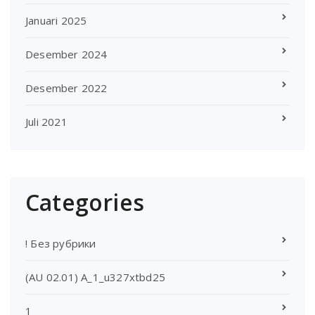
Januari 2025
Desember 2024
Desember 2022
Juli 2021
Categories
! Без рубрики
(AU 02.01) A_1_u327xtbd25
1