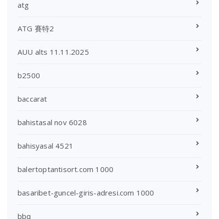
atg
ATG 賽特2
AUU alts 11.11.2025
b2500
baccarat
bahistasal nov 6028
bahisyasal 4521
balertoptantisort.com 1000
basaribet-guncel-giris-adresi.com 1000
bbq