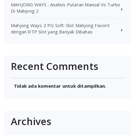
MAHJONG WAYS : Analisis Putaran Manual Vs Turbo
Di Mahjong 2
Mahjong Ways 2 PG Soft: Slot Mahjong Favorit
dengan RTP Slot yang Banyak Dibahas
Recent Comments
Tidak ada komentar untuk ditampilkan.
Archives