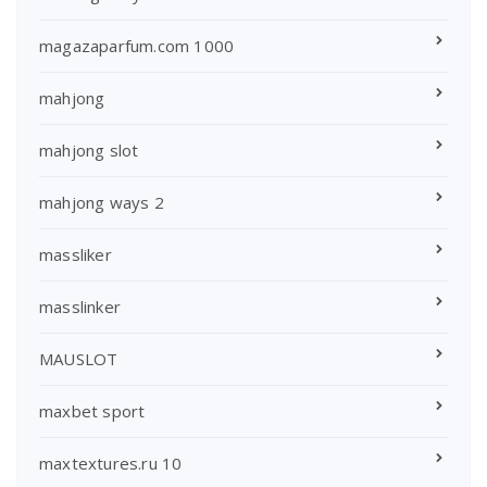
magazaparfum.com 1000
mahjong
mahjong slot
mahjong ways 2
massliker
masslinker
MAUSLOT
maxbet sport
maxtextures.ru 10