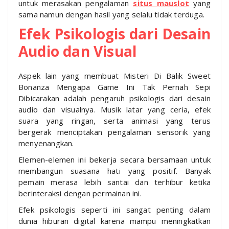
untuk merasakan pengalaman
situs mauslot
yang
sama namun dengan hasil yang selalu tidak terduga.
Efek Psikologis dari Desain
Audio dan Visual
Aspek lain yang membuat Misteri Di Balik Sweet
Bonanza Mengapa Game Ini Tak Pernah Sepi
Dibicarakan adalah pengaruh psikologis dari desain
audio dan visualnya. Musik latar yang ceria, efek
suara yang ringan, serta animasi yang terus
bergerak menciptakan pengalaman sensorik yang
menyenangkan.
Elemen-elemen ini bekerja secara bersamaan untuk
membangun suasana hati yang positif. Banyak
pemain merasa lebih santai dan terhibur ketika
berinteraksi dengan permainan ini.
Efek psikologis seperti ini sangat penting dalam
dunia hiburan digital karena mampu meningkatkan