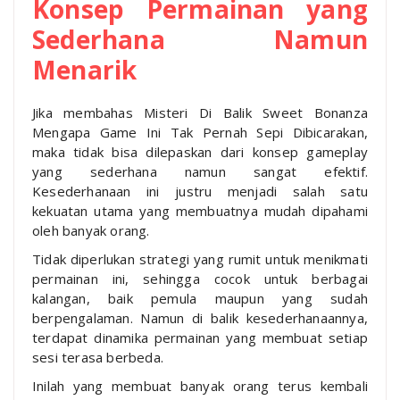
Konsep Permainan yang
Sederhana Namun
Menarik
Jika membahas Misteri Di Balik Sweet Bonanza
Mengapa Game Ini Tak Pernah Sepi Dibicarakan,
maka tidak bisa dilepaskan dari konsep gameplay
yang sederhana namun sangat efektif.
Kesederhanaan ini justru menjadi salah satu
kekuatan utama yang membuatnya mudah dipahami
oleh banyak orang.
Tidak diperlukan strategi yang rumit untuk menikmati
permainan ini, sehingga cocok untuk berbagai
kalangan, baik pemula maupun yang sudah
berpengalaman. Namun di balik kesederhanaannya,
terdapat dinamika permainan yang membuat setiap
sesi terasa berbeda.
Inilah yang membuat banyak orang terus kembali