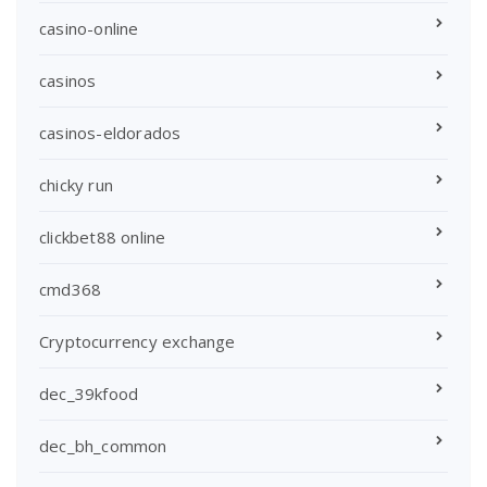
casino-online
casinos
casinos-eldorados
chicky run
clickbet88 online
cmd368
Cryptocurrency exchange
dec_39kfood
dec_bh_common