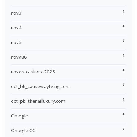
nov3
nov4
nov5
nova88
novos-casinos-2025
oct_bh_causewayliving.com
oct_pb_thenailluxury.com
Omegle
Omegle CC