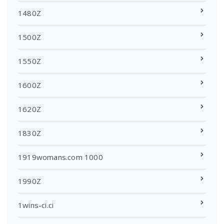
1480Z
1500Z
1550Z
1600Z
1620Z
1830Z
1919womans.com 1000
1990Z
1wins-ci.ci