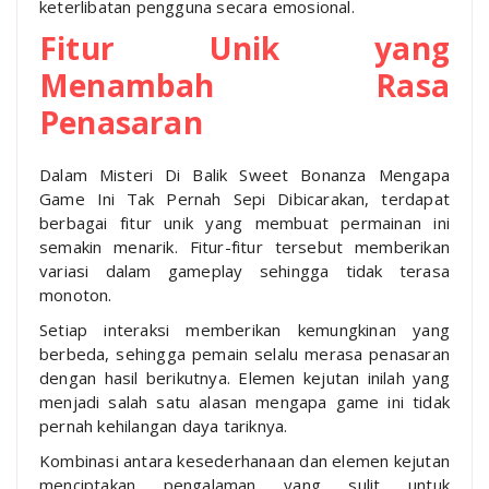
keterlibatan pengguna secara emosional.
Fitur Unik yang
Menambah Rasa
Penasaran
Dalam Misteri Di Balik Sweet Bonanza Mengapa
Game Ini Tak Pernah Sepi Dibicarakan, terdapat
berbagai fitur unik yang membuat permainan ini
semakin menarik. Fitur-fitur tersebut memberikan
variasi dalam gameplay sehingga tidak terasa
monoton.
Setiap interaksi memberikan kemungkinan yang
berbeda, sehingga pemain selalu merasa penasaran
dengan hasil berikutnya. Elemen kejutan inilah yang
menjadi salah satu alasan mengapa game ini tidak
pernah kehilangan daya tariknya.
Kombinasi antara kesederhanaan dan elemen kejutan
menciptakan pengalaman yang sulit untuk