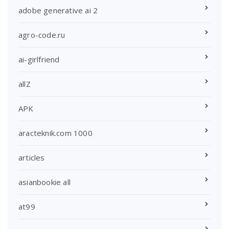
adobe generative ai 2
agro-code.ru
ai-girlfriend
allZ
APK
aracteknik.com 1000
articles
asianbookie all
at99