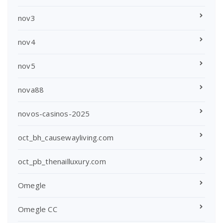
nov3
nov4
nov5
nova88
novos-casinos-2025
oct_bh_causewayliving.com
oct_pb_thenailluxury.com
Omegle
Omegle CC