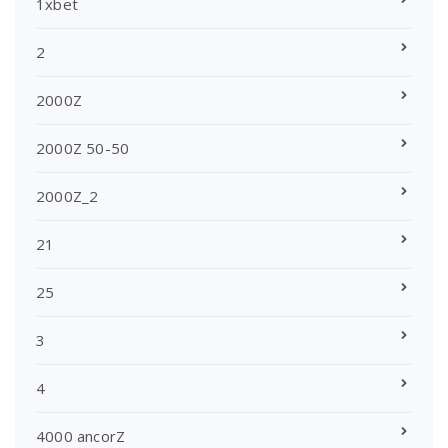
1xbet
2
2000Z
2000Z 50-50
2000Z_2
21
25
3
4
4000 ancorZ