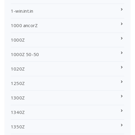
1-win.int.in
1000 ancorZ
1000Z
1000Z 50-50
1020Z
1250Z
1300Z
1340Z
1350Z