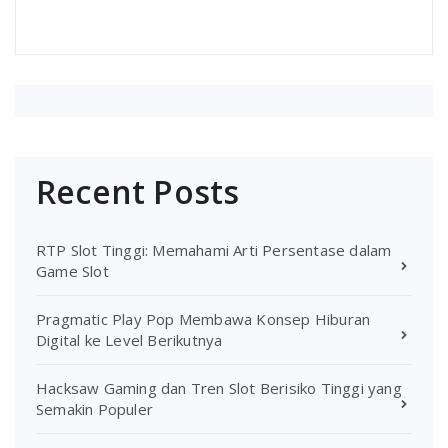
Recent Posts
RTP Slot Tinggi: Memahami Arti Persentase dalam
Game Slot
Pragmatic Play Pop Membawa Konsep Hiburan
Digital ke Level Berikutnya
Hacksaw Gaming dan Tren Slot Berisiko Tinggi yang
Semakin Populer