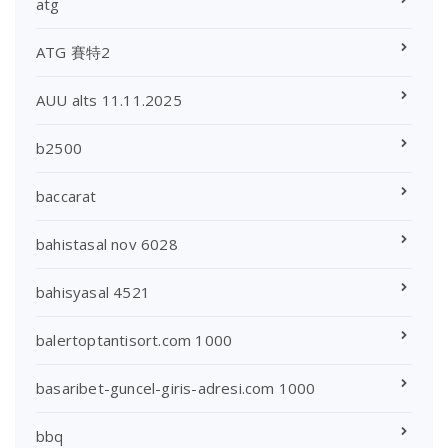
atg
ATG 賽特2
AUU alts 11.11.2025
b2500
baccarat
bahistasal nov 6028
bahisyasal 4521
balertoptantisort.com 1000
basaribet-guncel-giris-adresi.com 1000
bbq