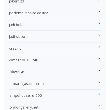
joker123
jrddemolitionltd.co.uk2
judi bola
judi sicbo
kaszino
kilmezedu.ru 240
klikwin88
labdarugas.cimpa.hu
lampohouse.ru 200
londongallery.net