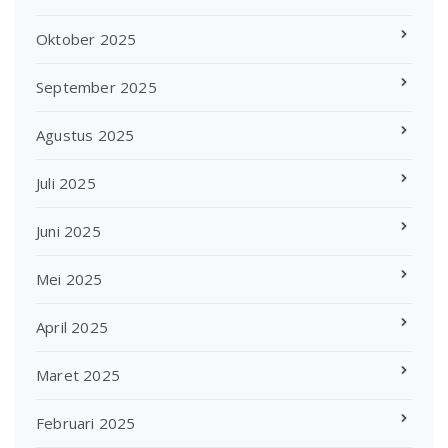
Oktober 2025
September 2025
Agustus 2025
Juli 2025
Juni 2025
Mei 2025
April 2025
Maret 2025
Februari 2025