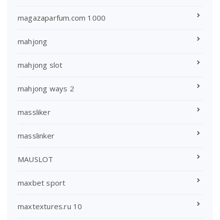
magazaparfum.com 1000
mahjong
mahjong slot
mahjong ways 2
massliker
masslinker
MAUSLOT
maxbet sport
maxtextures.ru 10