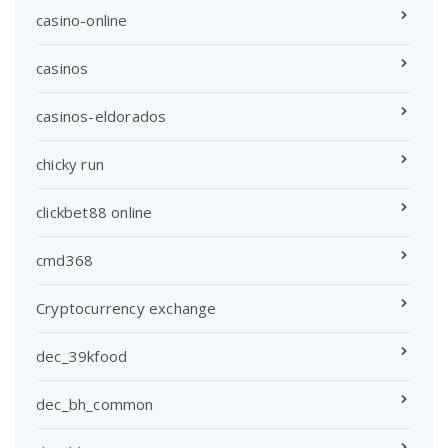
casino-online
casinos
casinos-eldorados
chicky run
clickbet88 online
cmd368
Cryptocurrency exchange
dec_39kfood
dec_bh_common