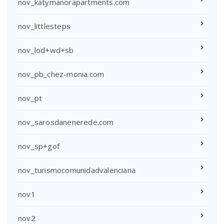
nov_katymanorapartments.com
nov_littlesteps
nov_lod+wd+sb
nov_pb_chez-monia.com
nov_pt
nov_sarosdanenerede.com
nov_sp+gof
nov_turismocomunidadvalenciana
nov1
nov2