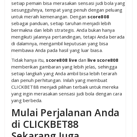
setiap pemain bisa merasakan sensasi judi bola yang
sesungguhnya, tempat yang penuh dengan peluang
untuk meraih kemenangan. Dengan
score808
sebagai panduan, setiap taruhan menjadi lebih
bermakna dan lebih strategis. Anda bukan hanya
mengikuti jalannya pertandingan, tetapi Anda berada
di dalamnya, mengambil keputusan yang bisa
membawa Anda pada hasil yang luar biasa.
Tidak hanya itu,
score808 live
dan
live score808
memberikan gambaran yang lebih jelas, sehingga
setiap langkah yang Anda ambil bisa lebih terarah
dan penuh perhitungan. Inilah yang membuat
CLICKBET88 menjadi pilihan terbaik untuk mereka
yang ingin merasakan sensasi judi bola dengan cara
yang berbeda.
Mulai Perjalanan Anda
di CLICKBET88
Sekarang Juga