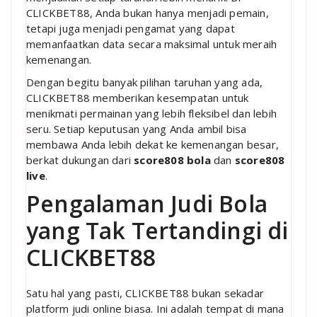
CLICKBET88, Anda bukan hanya menjadi pemain,
tetapi juga menjadi pengamat yang dapat
memanfaatkan data secara maksimal untuk meraih
kemenangan.
Dengan begitu banyak pilihan taruhan yang ada,
CLICKBET88 memberikan kesempatan untuk
menikmati permainan yang lebih fleksibel dan lebih
seru. Setiap keputusan yang Anda ambil bisa
membawa Anda lebih dekat ke kemenangan besar,
berkat dukungan dari
score808 bola
dan
score808
live
.
Pengalaman Judi Bola
yang Tak Tertandingi di
CLICKBET88
Satu hal yang pasti, CLICKBET88 bukan sekadar
platform judi online biasa. Ini adalah tempat di mana