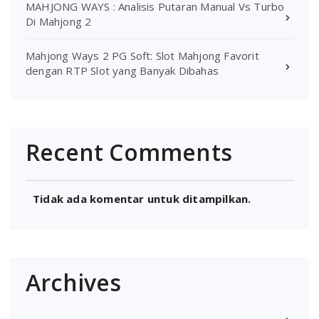
MAHJONG WAYS : Analisis Putaran Manual Vs Turbo
Di Mahjong 2
Mahjong Ways 2 PG Soft: Slot Mahjong Favorit
dengan RTP Slot yang Banyak Dibahas
Recent Comments
Tidak ada komentar untuk ditampilkan.
Archives