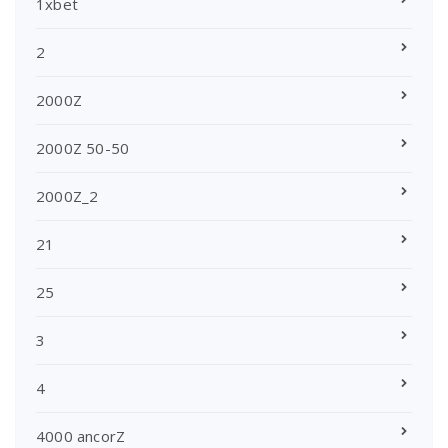
1xbet
2
2000Z
2000Z 50-50
2000Z_2
21
25
3
4
4000 ancorZ