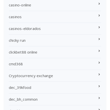
casino-online
casinos
casinos-eldorados
chicky run
clickbet88 online
cmd368
Cryptocurrency exchange
dec_39kfood
dec_bh_common