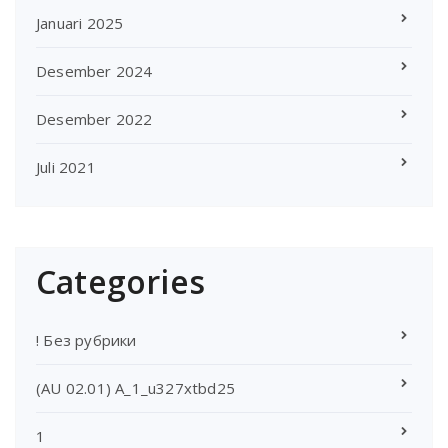
Januari 2025
Desember 2024
Desember 2022
Juli 2021
Categories
! Без рубрики
(AU 02.01) A_1_u327xtbd25
1