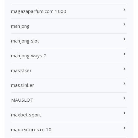
magazaparfum.com 1000
mahjong
mahjong slot
mahjong ways 2
massliker
masslinker
MAUSLOT
maxbet sport
maxtextures.ru 10