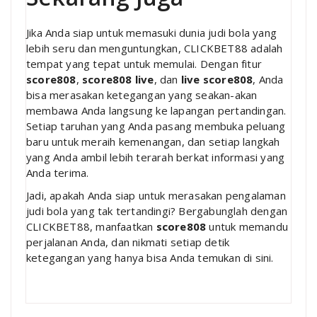
Jika Anda siap untuk memasuki dunia judi bola yang
lebih seru dan menguntungkan, CLICKBET88 adalah
tempat yang tepat untuk memulai. Dengan fitur
score808
,
score808 live
, dan
live score808
, Anda
bisa merasakan ketegangan yang seakan-akan
membawa Anda langsung ke lapangan pertandingan.
Setiap taruhan yang Anda pasang membuka peluang
baru untuk meraih kemenangan, dan setiap langkah
yang Anda ambil lebih terarah berkat informasi yang
Anda terima.
Jadi, apakah Anda siap untuk merasakan pengalaman
judi bola yang tak tertandingi? Bergabunglah dengan
CLICKBET88, manfaatkan
score808
untuk memandu
perjalanan Anda, dan nikmati setiap detik
ketegangan yang hanya bisa Anda temukan di sini.