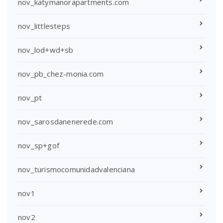
nov_katymanorapartments.com
nov_littlesteps
nov_lod+wd+sb
nov_pb_chez-monia.com
nov_pt
nov_sarosdanenerede.com
nov_sp+gof
nov_turismocomunidadvalenciana
nov1
nov2