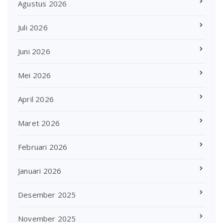
Agustus 2026
Juli 2026
Juni 2026
Mei 2026
April 2026
Maret 2026
Februari 2026
Januari 2026
Desember 2025
November 2025