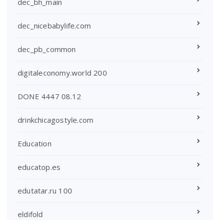
dec_bh_main
dec_nicebabylife.com
dec_pb_common
digitaleconomy.world 200
DONE 4447 08.12
drinkchicagostyle.com
Education
educatop.es
edutatar.ru 100
eldifold