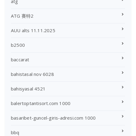
atg
ATG 賽特2
AUU alts 11.11.2025
b2500
baccarat
bahistasal nov 6028
bahisyasal 4521
balertoptantisort.com 1000
basaribet-guncel-giris-adresi.com 1000
bbq