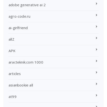
adobe generative ai 2
agro-code.ru
ai-girlfriend
allZ
APK
aracteknik.com 1000
articles
asianbookie all
at99