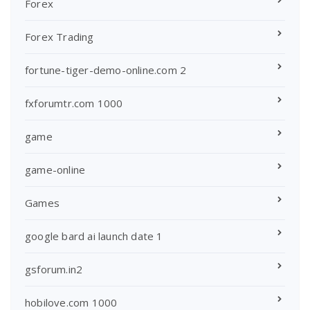
Forex
Forex Trading
fortune-tiger-demo-online.com 2
fxforumtr.com 1000
game
game-online
Games
google bard ai launch date 1
gsforum.in2
hobilove.com 1000