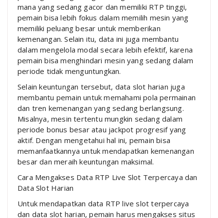
mana yang sedang gacor dan memiliki RTP tinggi,
pemain bisa lebih fokus dalam memilih mesin yang
memiliki peluang besar untuk memberikan
kemenangan. Selain itu, data ini juga membantu
dalam mengelola modal secara lebih efektif, karena
pemain bisa menghindari mesin yang sedang dalam
periode tidak menguntungkan.
Selain keuntungan tersebut, data slot harian juga
membantu pemain untuk memahami pola permainan
dan tren kemenangan yang sedang berlangsung.
Misalnya, mesin tertentu mungkin sedang dalam
periode bonus besar atau jackpot progresif yang
aktif. Dengan mengetahui hal ini, pemain bisa
memanfaatkannya untuk mendapatkan kemenangan
besar dan meraih keuntungan maksimal.
Cara Mengakses Data RTP Live Slot Terpercaya dan
Data Slot Harian
Untuk mendapatkan data RTP live slot terpercaya
dan data slot harian, pemain harus mengakses situs