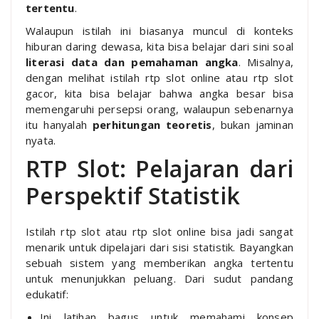
tertentu
.
Walaupun istilah ini biasanya muncul di konteks
hiburan daring dewasa, kita bisa belajar dari sini soal
literasi data dan pemahaman angka
. Misalnya,
dengan melihat istilah rtp slot online atau rtp slot
gacor, kita bisa belajar bahwa angka besar bisa
memengaruhi persepsi orang, walaupun sebenarnya
itu hanyalah
perhitungan teoretis
, bukan jaminan
nyata.
RTP Slot: Pelajaran dari
Perspektif Statistik
Istilah rtp slot atau rtp slot online bisa jadi sangat
menarik untuk dipelajari dari sisi statistik. Bayangkan
sebuah sistem yang memberikan angka tertentu
untuk menunjukkan peluang. Dari sudut pandang
edukatif:
Ini latihan bagus untuk memahami konsep