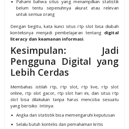
Pahami bahwa situs yang menampilkan statistik
belum tentu sepenuhnya akurat atau relevan
untuk semua orang
Dengan begitu, kata kunci situs rtp slot bisa diubah
konteksnya menjadi pembelajaran tentang
digital
literacy dan keamanan informasi
.
Kesimpulan: Jadi
Pengguna Digital yang
Lebih Cerdas
Membahas istilah rtp, rtp slot, rtp live, rtp slot
online, rtp slot gacor, rtp slot hari ini, dan situs rtp
slot bisa dilakukan tanpa harus mencoba sesuatu
yang berisiko. Intinya:
Angka dan statistik bisa memengaruhi keputusan
Selalu butuh konteks dan pemahaman kritis