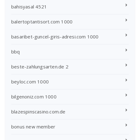
bahisyasal 4521
balertoptantisort.com 1000
basaribet-guncel-giris-adresi.com 1000
bbq
beste-zahlungsarten.de 2
beyloc.com 1000
bilgenoniz.com 1000
blazespinscasino.com.de
bonus new member