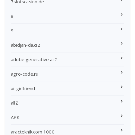
7slotscasino.de
8
9
abidjan-da.ci2
adobe generative ai 2
agro-code.ru
ai-girlfriend
allZ
APK
aracteknik.com 1000