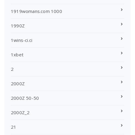
1919womans.com 1000
1990Z
1wins-ci.ci
1xbet
2
2000Z
2000Z 50-50
2000Z_2
21