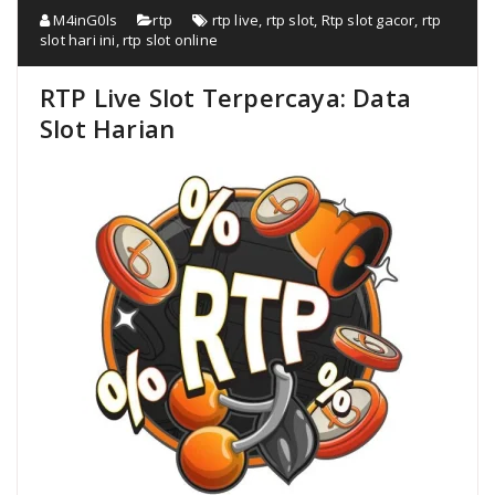
M4inG0ls
rtp
rtp live
,
rtp slot
,
Rtp slot gacor
,
rtp
slot hari ini
,
rtp slot online
RTP Live Slot Terpercaya: Data
Slot Harian