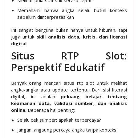
Melihat pola statistik secara cepat
Memahami bahwa angka selalu butuh konteks
sebelum diinterpretasikan
Ini sangat berguna bukan hanya untuk hiburan, tapi
juga untuk
skill analisis data, kritis, dan literasi
digital
.
Situs RTP Slot:
Perspektif Edukatif
Banyak orang mencari situs rtp slot untuk melihat
angka-angka atau update tertentu. Dari sisi literasi
digital, ini adalah
peluang belajar tentang
keamanan data, validasi sumber, dan analisis
online
. Beberapa hal penting:
Selalu cek sumber: apakah terpercaya?
Jangan langsung percaya angka tanpa konteks