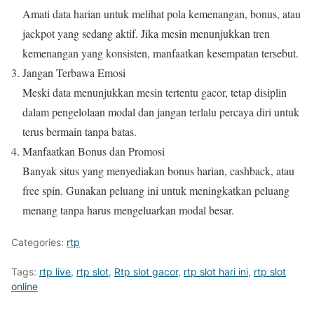
Amati data harian untuk melihat pola kemenangan, bonus, atau
jackpot yang sedang aktif. Jika mesin menunjukkan tren
kemenangan yang konsisten, manfaatkan kesempatan tersebut.
Jangan Terbawa Emosi
Meski data menunjukkan mesin tertentu gacor, tetap disiplin
dalam pengelolaan modal dan jangan terlalu percaya diri untuk
terus bermain tanpa batas.
Manfaatkan Bonus dan Promosi
Banyak situs yang menyediakan bonus harian, cashback, atau
free spin. Gunakan peluang ini untuk meningkatkan peluang
menang tanpa harus mengeluarkan modal besar.
Categories:
rtp
Tags:
rtp live
,
rtp slot
,
Rtp slot gacor
,
rtp slot hari ini
,
rtp slot
online