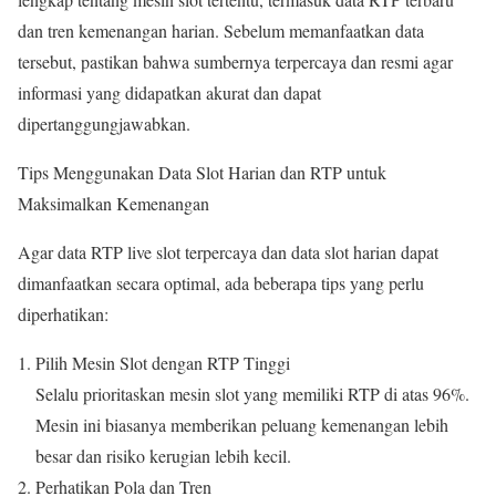
dan tren kemenangan harian. Sebelum memanfaatkan data
tersebut, pastikan bahwa sumbernya terpercaya dan resmi agar
informasi yang didapatkan akurat dan dapat
dipertanggungjawabkan.
Tips Menggunakan Data Slot Harian dan RTP untuk
Maksimalkan Kemenangan
Agar data RTP live slot terpercaya dan data slot harian dapat
dimanfaatkan secara optimal, ada beberapa tips yang perlu
diperhatikan:
Pilih Mesin Slot dengan RTP Tinggi
Selalu prioritaskan mesin slot yang memiliki RTP di atas 96%.
Mesin ini biasanya memberikan peluang kemenangan lebih
besar dan risiko kerugian lebih kecil.
Perhatikan Pola dan Tren