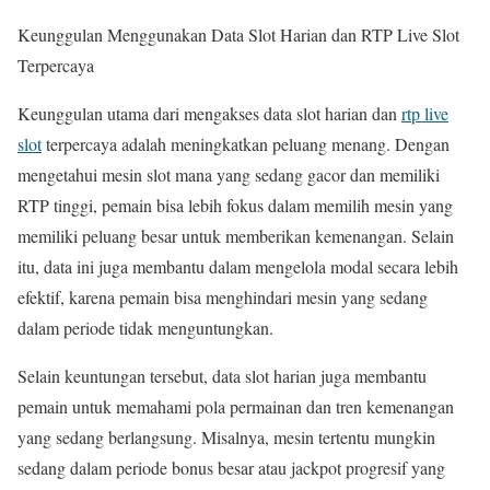
Keunggulan Menggunakan Data Slot Harian dan RTP Live Slot
Terpercaya
Keunggulan utama dari mengakses data slot harian dan
rtp live
slot
terpercaya adalah meningkatkan peluang menang. Dengan
mengetahui mesin slot mana yang sedang gacor dan memiliki
RTP tinggi, pemain bisa lebih fokus dalam memilih mesin yang
memiliki peluang besar untuk memberikan kemenangan. Selain
itu, data ini juga membantu dalam mengelola modal secara lebih
efektif, karena pemain bisa menghindari mesin yang sedang
dalam periode tidak menguntungkan.
Selain keuntungan tersebut, data slot harian juga membantu
pemain untuk memahami pola permainan dan tren kemenangan
yang sedang berlangsung. Misalnya, mesin tertentu mungkin
sedang dalam periode bonus besar atau jackpot progresif yang