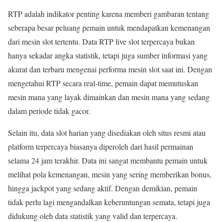
RTP adalah indikator penting karena memberi gambaran tentang
seberapa besar peluang pemain untuk mendapatkan kemenangan
dari mesin slot tertentu. Data RTP live slot terpercaya bukan
hanya sekadar angka statistik, tetapi juga sumber informasi yang
akurat dan terbaru mengenai performa mesin slot saat ini. Dengan
mengetahui RTP secara real-time, pemain dapat memutuskan
mesin mana yang layak dimainkan dan mesin mana yang sedang
dalam periode tidak gacor.
Selain itu, data slot harian yang disediakan oleh situs resmi atau
platform terpercaya biasanya diperoleh dari hasil permainan
selama 24 jam terakhir. Data ini sangat membantu pemain untuk
melihat pola kemenangan, mesin yang sering memberikan bonus,
hingga jackpot yang sedang aktif. Dengan demikian, pemain
tidak perlu lagi mengandalkan keberuntungan semata, tetapi juga
didukung oleh data statistik yang valid dan terpercaya.