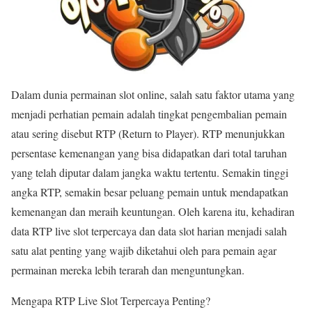
Dalam dunia permainan slot online, salah satu faktor utama yang
menjadi perhatian pemain adalah tingkat pengembalian pemain
atau sering disebut RTP (Return to Player). RTP menunjukkan
persentase kemenangan yang bisa didapatkan dari total taruhan
yang telah diputar dalam jangka waktu tertentu. Semakin tinggi
angka RTP, semakin besar peluang pemain untuk mendapatkan
kemenangan dan meraih keuntungan. Oleh karena itu, kehadiran
data RTP live slot terpercaya dan data slot harian menjadi salah
satu alat penting yang wajib diketahui oleh para pemain agar
permainan mereka lebih terarah dan menguntungkan.
Mengapa RTP Live Slot Terpercaya Penting?