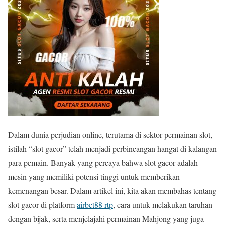
Dalam dunia perjudian online, terutama di sektor permainan slot,
istilah “slot gacor” telah menjadi perbincangan hangat di kalangan
para pemain. Banyak yang percaya bahwa slot gacor adalah
mesin yang memiliki potensi tinggi untuk memberikan
kemenangan besar. Dalam artikel ini, kita akan membahas tentang
slot gacor di platform
airbet88 rtp
, cara untuk melakukan taruhan
dengan bijak, serta menjelajahi permainan Mahjong yang juga