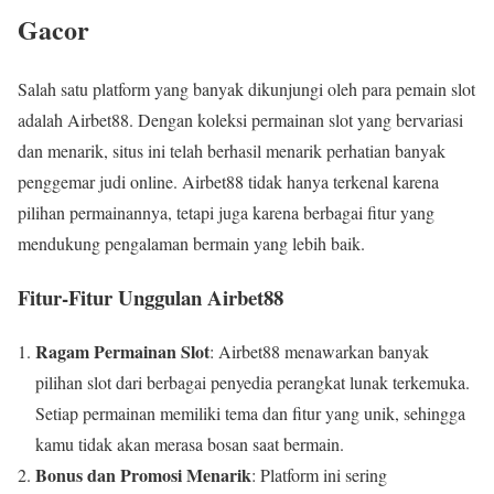
Gacor
Salah satu platform yang banyak dikunjungi oleh para pemain slot
adalah Airbet88. Dengan koleksi permainan slot yang bervariasi
dan menarik, situs ini telah berhasil menarik perhatian banyak
penggemar judi online. Airbet88 tidak hanya terkenal karena
pilihan permainannya, tetapi juga karena berbagai fitur yang
mendukung pengalaman bermain yang lebih baik.
Fitur-Fitur Unggulan Airbet88
Ragam Permainan Slot
: Airbet88 menawarkan banyak
pilihan slot dari berbagai penyedia perangkat lunak terkemuka.
Setiap permainan memiliki tema dan fitur yang unik, sehingga
kamu tidak akan merasa bosan saat bermain.
Bonus dan Promosi Menarik
: Platform ini sering