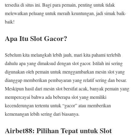
tersedia di situs ini. Bagi para pemain, penting untuk tidak
melewatkan peluang untuk meraih keuntungan, jadi simak baik-
baik!
Apa Itu Slot Gacor?
Sebelum kita melangkah lebih jauh, mari kita pahami terlebih
dahulu apa yang dimaksud dengan slot gacor. Istilah ini sering
digunakan oleh pemain untuk menggambarkan mesin slot yang
dianggap memberikan pembayaran yang relatif sering dan besar.
Meskipun hasil dari mesin slot bersifat acak, banyak pemain yang
mempercayai bahwa ada beberapa slot yang memiliki
kecenderungan tertentu untuk “gacor” atau memberikan
kemenangan lebih sering dari biasanya.
Airbet88: Pilihan Tepat untuk Slot