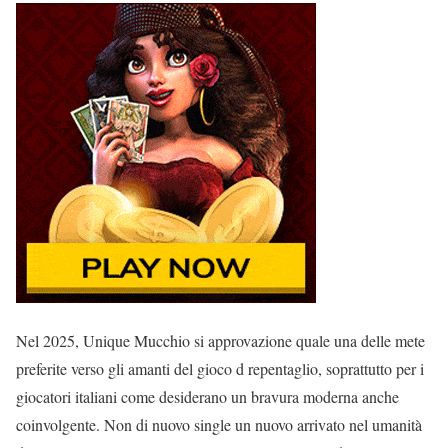
Nel 2025, Unique Mucchio si approvazione quale una delle mete
preferite verso gli amanti del gioco d repentaglio, soprattutto per i
giocatori italiani come desiderano un bravura moderna anche
coinvolgente. Non di nuovo single un nuovo arrivato nel umanità