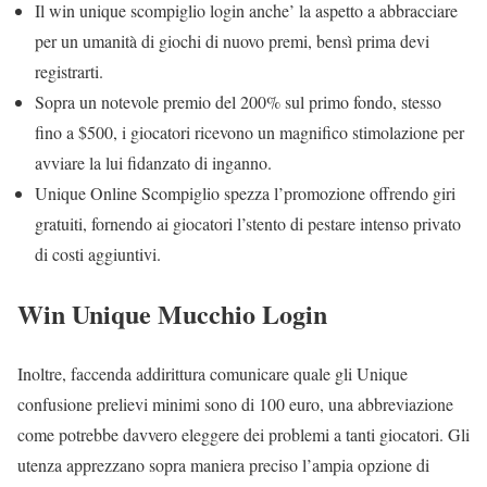
Il win unique scompiglio login anche’ la aspetto a abbracciare
per un umanità di giochi di nuovo premi, bensì prima devi
registrarti.
Sopra un notevole premio del 200% sul primo fondo, stesso
fino a $500, i giocatori ricevono un magnifico stimolazione per
avviare la lui fidanzato di inganno.
Unique Online Scompiglio spezza l’promozione offrendo giri
gratuiti, fornendo ai giocatori l’stento di pestare intenso privato
di costi aggiuntivi.
Win Unique Mucchio Login
Inoltre, faccenda addirittura comunicare quale gli Unique
confusione prelievi minimi sono di 100 euro, una abbreviazione
come potrebbe davvero eleggere dei problemi a tanti giocatori. Gli
utenza apprezzano sopra maniera preciso l’ampia opzione di