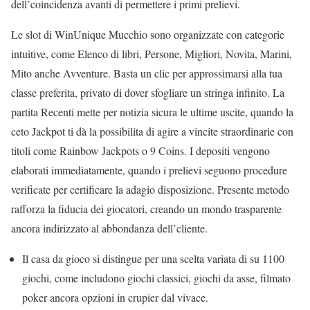
dell’coincidenza avanti di permettere i primi prelievi.
Le slot di WinUnique Mucchio sono organizzate con categorie
intuitive, come Elenco di libri, Persone, Migliori, Novita, Marini,
Mito anche Avventure. Basta un clic per approssimarsi alla tua
classe preferita, privato di dover sfogliare un stringa infinito. La
partita Recenti mette per notizia sicura le ultime uscite, quando la
ceto Jackpot ti dà la possibilita di agire a vincite straordinarie con
titoli come Rainbow Jackpots o 9 Coins. I depositi vengono
elaborati immediatamente, quando i prelievi seguono procedure
verificate per certificare la adagio disposizione. Presente metodo
rafforza la fiducia dei giocatori, creando un mondo trasparente
ancora indirizzato al abbondanza dell’cliente.
Il casa da gioco si distingue per una scelta variata di su 1100
giochi, come includono giochi classici, giochi da asse, filmato
poker ancora opzioni in crupier dal vivace.