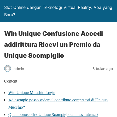
Slot Online dengan Teknologi Virtual Reality: Apa yang
Baru?
Win Unique Confusione Accedi
addirittura Ricevi un Premio da
Unique Scompiglio
admin
8 bulan ago
Content
Win Unique Mucchio Login
Ad esempio posso vedere il contributo compratori di Unique
Mucchio?
Quali bonus offre Unique Scompiglio ai nuovi utenza?