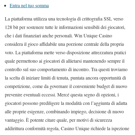
Entra nel tuo somma
La piattaforma utilizza una tecnologia di crittografia SSL verso
128 bit per sostenere tutte le informazioni sensibili dei giocatori,
che i dati finanziari anche personali. Win Unique Casino
considera il gioco affidabile una porzione centrale della propria
voto. La piattaforma mette verso disposizione attrezzatura pratici
quale permettono ai giocatori di allietarsi mantenendo sempre il
controllo sul suo comportamento di incontro. Tra questi troviamo
la scelta di iniziare limiti di tenuta, puntata ancora opportunità di
competizione, come da governare il conveniente budget di nuovo
prevenire eventuali eccessi. Mercé questa segno di opzioni, i
giocatori possono prediligere la modalità con l’aggiunta di adatta
alle proprie esigenze, combinando impiego, decisione di nuovo
vantaggio. È potente citare quale, per motivi di sicurezza
addirittura conformità regola, Casino Unique richiede la ispezione