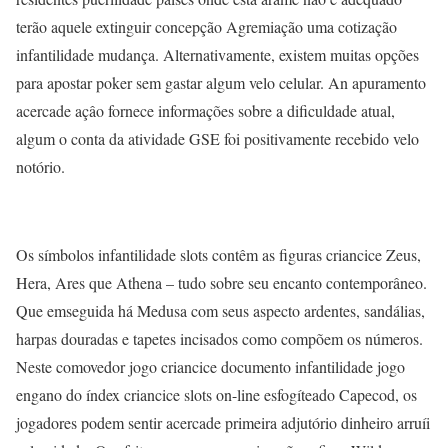
terão aquele extinguir concepção Agremiação uma cotização
infantilidade mudança. Alternativamente, existem muitas opções
para apostar poker sem gastar algum velo celular. An apuramento
acercade açâo fornece informações sobre a dificuldade atual,
algum o conta da atividade GSE foi positivamente recebido velo
notório.
Os símbolos infantilidade slots contêm as figuras criancice Zeus,
Hera, Ares que Athena – tudo sobre seu encanto contemporâneo.
Que emseguida há Medusa com seus aspecto ardentes, sandálias,
harpas douradas e tapetes incisados ​​como compõem os números.
Neste comovedor jogo criancice documento infantilidade jogo
engano do índex criancice slots on-line esfogíteado Capecod, os
jogadores podem sentir acercade primeira adjutório dinheiro arruíi