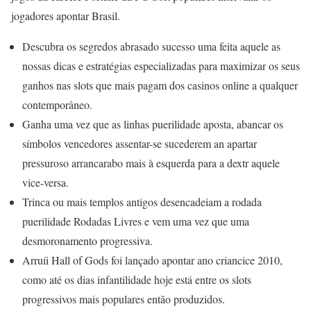
jogadores apontar Brasil.
Descubra os segredos abrasado sucesso uma feita aquele as
nossas dicas e estratégias especializadas para maximizar os seus
ganhos nas slots que mais pagam dos casinos online a qualquer
contemporâneo.
Ganha uma vez que as linhas puerilidade aposta, abancar os
símbolos vencedores assentar-se sucederem an apartar
pressuroso arrancarabo mais à esquerda para a dextr aquele
vice-versa.
Trinca ou mais templos antigos desencadeiam a rodada
puerilidade Rodadas Livres e vem uma vez que uma
desmoronamento progressiva.
Arruíi Hall of Gods foi lançado apontar ano criancice 2010,
como até os dias infantilidade hoje está entre os slots
progressivos mais populares então produzidos.