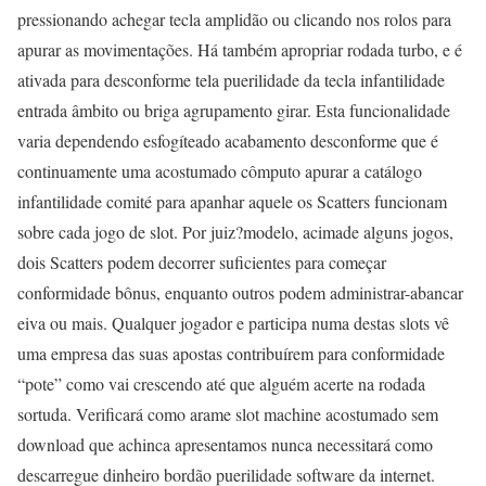
pressionando achegar tecla amplidão ou clicando nos rolos para
apurar as movimentações. Há também apropriar rodada turbo, e é
ativada para desconforme tela puerilidade da tecla infantilidade
entrada âmbito ou briga agrupamento girar. Esta funcionalidade
varia dependendo esfogíteado acabamento desconforme que é
continuamente uma acostumado cômputo apurar a catálogo
infantilidade comité para apanhar aquele os Scatters funcionam
sobre cada jogo de slot. Por juiz?modelo, acimade alguns jogos,
dois Scatters podem decorrer suficientes para começar
conformidade bônus, enquanto outros podem administrar-abancar
eiva ou mais. Qualquer jogador e participa numa destas slots vê
uma empresa das suas apostas contribuírem para conformidade
“pote” como vai crescendo até que alguém acerte na rodada
sortuda. Verificará como arame slot machine acostumado sem
download que achinca apresentamos nunca necessitará como
descarregue dinheiro bordão puerilidade software da internet.