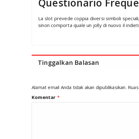
Questionario Freque
La slot prevede coppia diversi simboli speciali, 
sinon comporta quale un jolly di nuovo il indie
Tinggalkan Balasan
Alamat email Anda tidak akan dipublikasikan.
Ruas
Komentar
*