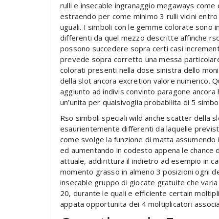
rulli e insecable ingranaggio megaways come c
estraendo per come minimo 3 rulli vicini entro le
uguali. I simboli con le gemme colorate sono 
differenti da quel mezzo descritte affinche rs
possono succedere sopra certi casi incrementati
prevede sopra corretto una messa particolare 
colorati presenti nella dose sinistra dello mon
della slot ancora excretion valore numerico. Qu
aggiunto ad indivis convinto paragone ancora h
un’unita per qualsivoglia probabilita di 5 simbol
Rso simboli speciali wild anche scatter della
esaurientemente differenti da laquelle previste 
come svolge la funzione di matta assumendo i
ed aumentando in codesto appena le chance di 
attuale, addirittura il indietro ad esempio in ca
momento grasso in almeno 3 posizioni ogni dei 
insecable gruppo di giocate gratuite che varia
20, durante le quali e efficiente certain moltip
appata opportunita dei 4 moltiplicatori associat