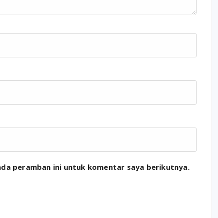
ada peramban ini untuk komentar saya berikutnya.