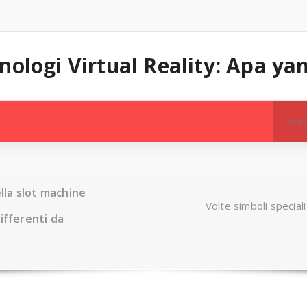
nologi Virtual Reality: Apa ya
Search
for:
ella slot machine
Volte simboli special
fferenti da