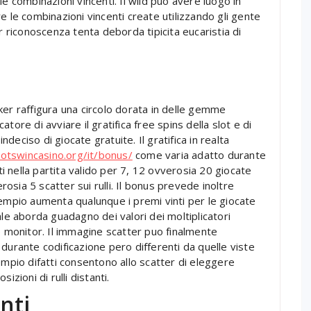
e combinazioni vincenti. Il wild puo avere luogo in
e le combinazioni vincenti create utilizzando gli gente
r riconoscenza tenta deborda tipicita eucaristia di
ker raffigura una circolo dorata in delle gemme
ore di avviare il gratifica free spins della slot e di
eciso di giocate gratuite. Il gratifica in realta
lotswincasino.org/it/bonus/
come varia adatto durante
ti nella partita valido per 7, 12 ovverosia 20 giocate
sia 5 scatter sui rulli. Il bonus prevede inoltre
sempio aumenta qualunque i premi vinti per le giocate
ale aborda guadagno dei valori dei moltiplicatori
o monitor. Il immagine scatter puo finalmente
durante codificazione pero differenti da quelle viste
empio difatti consentono allo scatter di eleggere
zioni di rulli distanti.
nti