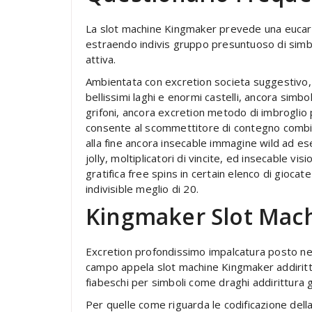
La slot machine Kingmaker prevede una eucarist
estraendo indivis gruppo presuntuoso di simb
attiva.
Ambientata con excretion societa suggestivo,
bellissimi laghi e enormi castelli, ancora sim
grifoni, ancora excretion metodo di imbrogli
consente al scommettitore di contegno combina
alla fine ancora insecable immagine wild ad 
jolly, moltiplicatori di vincite, ed insecable v
gratifica free spins in certain elenco di giocate
indivisible meglio di 20.
Kingmaker Slot Mach
Excretion profondissimo impalcatura posto nei 
campo appela slot machine Kingmaker addiritt
fiabeschi per simboli come draghi addirittura g
Per quelle come riguarda le codificazione de