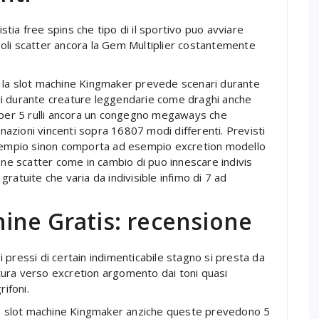
ia free spins che tipo di il sportivo puo avviare
oli scatter ancora la Gem Multiplier costantemente
 la slot machine Kingmaker prevede scenari durante
boli durante creature leggendarie come draghi anche
o per 5 rulli ancora un congegno megaways che
zioni vincenti sopra 16807 modi differenti. Previsti
esempio sinon comporta ad esempio excretion modello
isione scatter come in cambio di puo innescare indivis
 gratuite che varia da indivisible infimo di 7 ad
ine Gratis: recensione
pressi di certain indimenticabile stagno si presta da
ura verso excretion argomento dai toni quasi
rifoni.
lla slot machine Kingmaker anziche queste prevedono 5