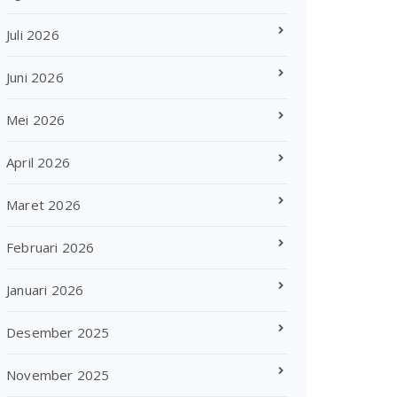
Juli 2026
Juni 2026
Mei 2026
April 2026
Maret 2026
Februari 2026
Januari 2026
Desember 2025
November 2025