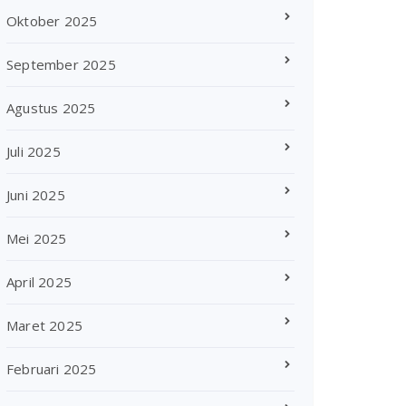
Oktober 2025
September 2025
Agustus 2025
Juli 2025
Juni 2025
Mei 2025
April 2025
Maret 2025
Februari 2025