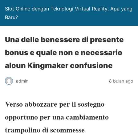
Slot Online dengan Teknologi Virtual Reality: Apa yang
Baru?
Una delle benessere di presente
bonus e quale non e necessario
alcun Kingmaker confusione
admin
8 bulan ago
Verso abbozzare per il sostegno
opportuno per una cambiamento
trampolino di scommesse