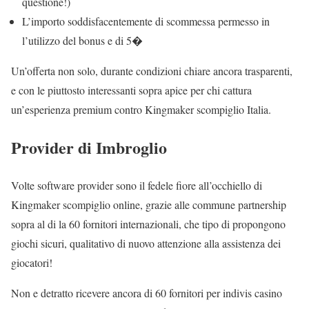
questione!)
L’importo soddisfacentemente di scommessa permesso in
l’utilizzo del bonus e di 5�
Un’offerta non solo, durante condizioni chiare ancora trasparenti,
e con le piuttosto interessanti sopra apice per chi cattura
un’esperienza premium contro Kingmaker scompiglio Italia.
Provider di Imbroglio
Volte software provider sono il fedele fiore all’occhiello di
Kingmaker scompiglio online, grazie alle commune partnership
sopra al di la 60 fornitori internazionali, che tipo di propongono
giochi sicuri, qualitativo di nuovo attenzione alla assistenza dei
giocatori!
Non e detratto ricevere ancora di 60 fornitori per indivis casino