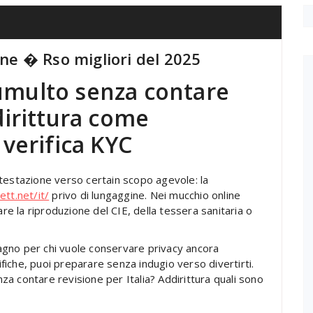
e � Rso migliori del 2025
Tumulto senza contare
irittura come
 verifica KYC
testazione verso certain scopo agevole: la
ett.net/it/
privo di lungaggine. Nei mucchio online
are la riproduzione del CIE, della tessera sanitaria o
gno per chi vuole conservare privacy ancora
ifiche, puoi preparare senza indugio verso divertirti.
a contare revisione per Italia? Addirittura quali sono