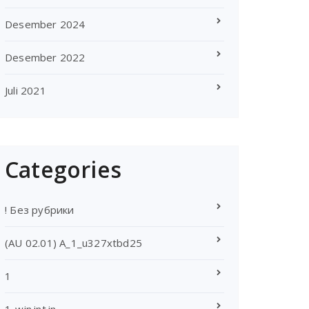
Desember 2024
Desember 2022
Juli 2021
Categories
! Без рубрики
(AU 02.01) A_1_u327xtbd25
1