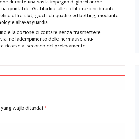
zione durante una vasta impegno di giochi anche
nappuntabile. Gratitudine alle collaborazioni durante
olino offre slot, giochi da quadro ed betting, mediante
nologie all’avanguardia.
sino e la opzione di contare senza trasmettere
avia, nel adempimento delle normative anti-
ere ricorso al secondo del prelevamento.
 yang wajib ditandai
*