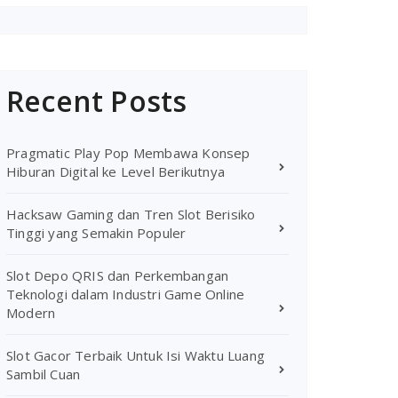
Recent Posts
Pragmatic Play Pop Membawa Konsep
Hiburan Digital ke Level Berikutnya
Hacksaw Gaming dan Tren Slot Berisiko
Tinggi yang Semakin Populer
Slot Depo QRIS dan Perkembangan
Teknologi dalam Industri Game Online
Modern
Slot Gacor Terbaik Untuk Isi Waktu Luang
Sambil Cuan