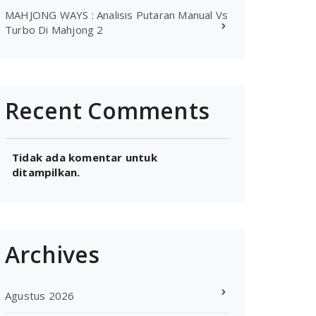
MAHJONG WAYS : Analisis Putaran Manual Vs
Turbo Di Mahjong 2
Recent Comments
Tidak ada komentar untuk
ditampilkan.
Archives
Agustus 2026