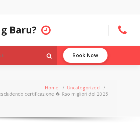
ng Baru?
Book Now
Home
/
Uncategorized
/
scludendo certificazione � Rso migliori del 2025