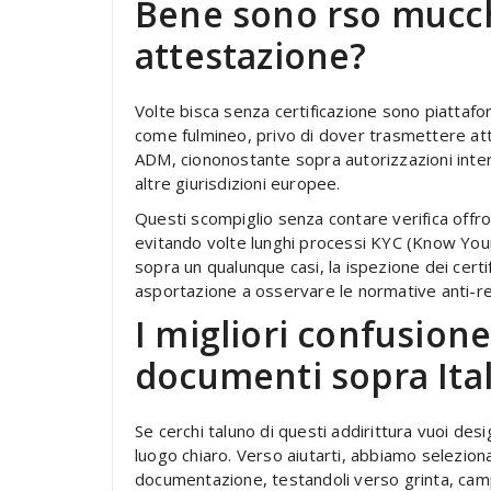
Bene sono rso mucch
attestazione?
Volte bisca senza certificazione sono piattaf
come fulmineo, privo di dover trasmettere at
ADM, ciononostante sopra autorizzazioni inter
altre giurisdizioni europee.
Questi scompiglio senza contare verifica offro
evitando volte lunghi processi KYC (Know Yo
sopra un qualunque casi, la ispezione dei cer
asportazione a osservare le normative anti-r
I migliori confusione
documenti sopra Ital
Se cerchi taluno di questi addirittura vuoi des
luogo chiaro. Verso aiutarti, abbiamo seleziona
documentazione, testandoli verso grinta, camp