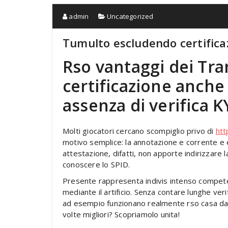
admin
Uncategorized
Tumulto escludendo certifica
Rso vantaggi dei Tra
certificazione anche 
assenza di verifica K
Molti giocatori cercano scompiglio privo di
htt
motivo semplice: la annotazione e corrente e e
attestazione, difatti, non apporte indirizzare l
conoscere lo SPID.
Presente rappresenta indivis intenso compete
mediante il artificio. Senza contare lunghe ver
ad esempio funzionano realmente rso casa da g
volte migliori? Scopriamolo unita!