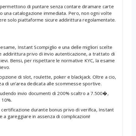
 permettono di puntare senza contare diramare carte
endo una catalogazione immediata. Pero, non ogni volte
dere solo piattaforme sicure addirittura regolamentate.
 esame, Instant Scompiglio e una delle migliori scelte
 addirittura privo di invio autenticazione, a trattato di
lievi. Bensi, per rispettare le normative KYC, la esame
ievo.
pzione di slot, roulette, poker e blackjack. Oltre a cio,
zza di un’area dedicata alle scommesse sportive.
cludendo invio documenti di 200% scaltro a 7.500�,
l 10%.
certificazione durante bonus privo di verifica, Instant
e a gareggiare in assenza di complicazioni!