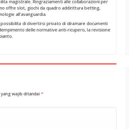
ita magistrale. Ringraziamenti alle collaborazioni per
no offre slot, giochi da quadro addirittura betting,
nologie all’avanguardia.
possibilita di divertirsi privato di diramare documenti
dempimento delle normative anti-ricupero, la revisione
ianto.
 yang wajib ditandai
*