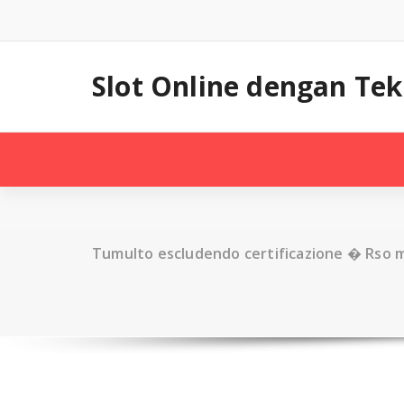
Skip
to
content
Slot Online dengan Tek
Tumulto escludendo certificazione � Rso mi