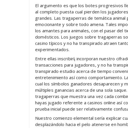
El argumento es que los botes progresivos lle
al completo puesta cual pierden los jugadores
grandes. Las tragaperras de temática animal 
emocionante y sobre todo amena. Tales impo
los amantes para animales, con el pasar del 
domésticos.
Los juegos sobre tragaperras so
casino típicos y no ha transpirado atraen tant
experimentados.
Entre ellas inscribirí¡ incorporan nuestro cifr
transacciones para jugadores, y no ha transpi
transpirado estudio acerca de tiempo convenie
entretenimiento así­ como comportamiento. Las
cual los símbolos ganadores desaparecen y má
múltiples ganancias acerca de una sola saque. 
tragaperras que muestra una vez cada combina
hayas jugado referente a casinos online así­ 
prueba inicial puede ser relativamente confus
Nuestro comienzo elemental serí­a explicar cu
desplazándolo hacia el pelo atenerse en hombr