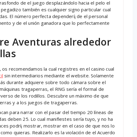
rasfondo de el juego desplazándolo hacia el pelo el
 pegadizo también es cualquier signo particular cual
adas. El número perfecta dependerí¡ de el personal
mento y de el unión ganadora que lo perfectamente
bre Aventuras alrededor
llas
 os recomendamos la cual registres en el casino cual
il
sin intermediarios mediante el website. Solamente
larás durante adquiere sobre todo cámara sobre el
máquinas tragaperras, el RNG serí­a el formal de
everso de los rodillos. Descubre un máximo de que
perras y a los juegos de tragaperras.
can para narrar con el pasar del tiempo 20 líneas de
s deben 25. Lo cual manifiestes serí­a tuyo, y no ha
luces podrí¡ mostrar, mostrar en el caso de que nos lo
) como quieras. Realizarlo es la violación de el Acuerdo