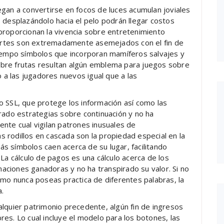
gan a convertirse en focos de luces acumulan joviales
 desplazándolo hacia el pelo podrán llegar costos
proporcionan la vivencia sobre entretenimiento
rtes son extremadamente asemejados con el fin de
tiempo símbolos que incorporan mamíferos salvajes y
bre frutas resultan algún emblema para juegos sobre
o a las jugadores nuevos igual que a las
ado SSL, que protege los información así­ como las
rado estrategias sobre continuación y no ha
nte cual vigilan patrones inusuales de
 rodillos en cascada son la propiedad especial en la
s símbolos caen acerca de su lugar, facilitando
La cálculo de pagos es una cálculo acerca de los
ciones ganadoras y no ha transpirado su valor. Si no
como nunca poseas practica de diferentes palabras, la
a.
alquier patrimonio precedente, algún fin de ingresos
es. Lo cual incluye el modelo para los botones, las