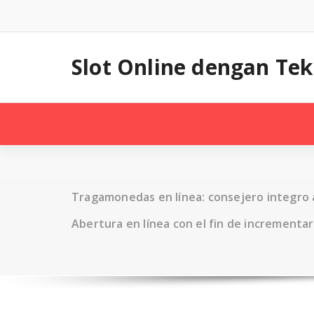
Skip
to
content
Slot Online dengan Tek
Tragamonedas en línea: consejero integro
Abertura en línea con el fin de incrementa