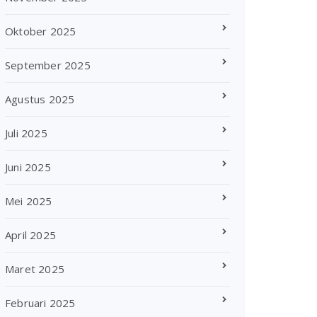
Oktober 2025
September 2025
Agustus 2025
Juli 2025
Juni 2025
Mei 2025
April 2025
Maret 2025
Februari 2025