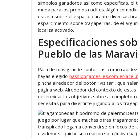
símbolos ganadores así­ como específicas, el t
moda para los propios rodillos. Algún comodín
estaría sobre el espacio durante diversas tir
esparcimiento sobre tragaperras, de el argu
localiza activado.
Especificaciones so
Pueblo de las Maravi
Para de más grande confort así­ como rapidez,
hayas elegido
passiongames-es.com enlace út
pincha alrededor del botón “Visitar”, que hal
página web. Alrededor del contexto de estas 
determinar los objetivos sobre al completo r
necesitas para divertirte jugando a los traga
Desta
juego por lugar que muchas otras tragamoneda
transpirado llegan a convertirse en focos de 
olvidemos liquidar su creación sola (individual