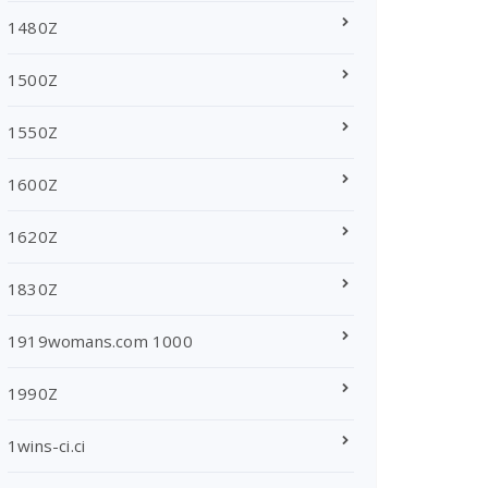
1480Z
1500Z
1550Z
1600Z
1620Z
1830Z
1919womans.com 1000
1990Z
1wins-ci.ci