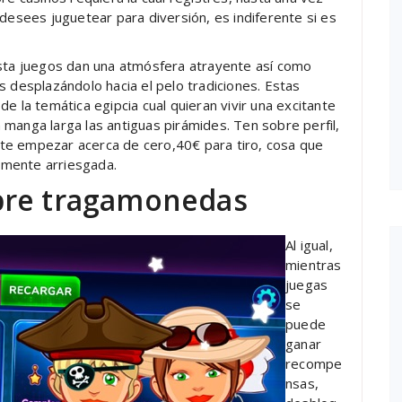
 desees juguetear para diversión, es indiferente si es
, esta juegos dan una atmósfera atrayente así­ como
s desplazándolo hacia el pelo tradiciones. Estas
e la temática egipcia cual quieran vivir una excitante
manga larga las antiguas pirámides. Ten sobre perfil,
te empezar acerca de cero,40€ para tiro, cosa que
amente arriesgada.
bre tragamonedas
Al igual,
mientras
juegas
se
puede
ganar
recompe
nsas,