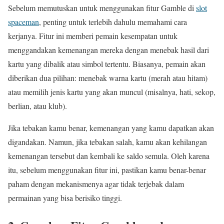
Sebelum memutuskan untuk menggunakan fitur Gamble di
slot
spaceman
, penting untuk terlebih dahulu memahami cara
kerjanya. Fitur ini memberi pemain kesempatan untuk
menggandakan kemenangan mereka dengan menebak hasil dari
kartu yang dibalik atau simbol tertentu. Biasanya, pemain akan
diberikan dua pilihan: menebak warna kartu (merah atau hitam)
atau memilih jenis kartu yang akan muncul (misalnya, hati, sekop,
berlian, atau klub).
Jika tebakan kamu benar, kemenangan yang kamu dapatkan akan
digandakan. Namun, jika tebakan salah, kamu akan kehilangan
kemenangan tersebut dan kembali ke saldo semula. Oleh karena
itu, sebelum menggunakan fitur ini, pastikan kamu benar-benar
paham dengan mekanismenya agar tidak terjebak dalam
permainan yang bisa berisiko tinggi.