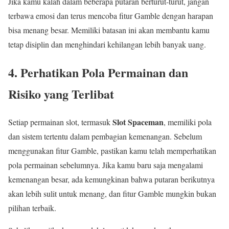
Jika kamu kalah dalam beberapa putaran berturut-turut, jangan
terbawa emosi dan terus mencoba fitur Gamble dengan harapan
bisa menang besar. Memiliki batasan ini akan membantu kamu
tetap disiplin dan menghindari kehilangan lebih banyak uang.
4.
Perhatikan Pola Permainan dan
Risiko yang Terlibat
Slot Spaceman
Setiap permainan slot, termasuk
, memiliki pola
dan sistem tertentu dalam pembagian kemenangan. Sebelum
menggunakan fitur Gamble, pastikan kamu telah memperhatikan
pola permainan sebelumnya. Jika kamu baru saja mengalami
kemenangan besar, ada kemungkinan bahwa putaran berikutnya
akan lebih sulit untuk menang, dan fitur Gamble mungkin bukan
pilihan terbaik.