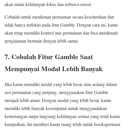
akan mulai kehilangan fokus dan terbawa emosi.
Cobalah untuk menikmati permainan secara keseluruhan dan
tidak hanya terfokus pada fitur Gamble. Dengan cara ini, kamu
akan tetap memiliki kontrol atas permainan dan bisa menikmati
pengalaman bermain dengan lebih santai.
7.
Cobalah Fitur Gamble Saat
Mempunyai Modal Lebih Banyak
Jika kamu memiliki modal yang lebih besar atau sedang dalam
sesi permainan yang panjang, menggunakan fitur Gamble
menjadi lebih aman. Dengan modal yang lebih besar, kamu
memiliki lebih banyak kesempatan untuk menggandakan
kemenangan tanpa langsung kehilangan semua yang telah kamu
kumpulkan. Ini memberi kamu ruang lebih untuk bereksperimen