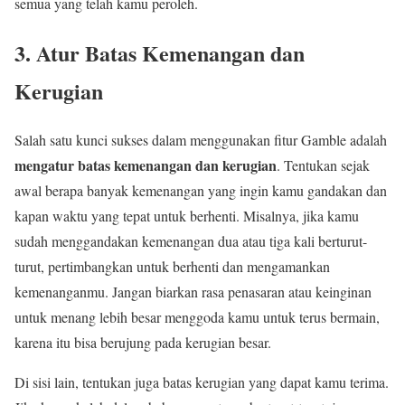
semua yang telah kamu peroleh.
3.
Atur Batas Kemenangan dan
Kerugian
Salah satu kunci sukses dalam menggunakan fitur Gamble adalah
mengatur batas kemenangan dan kerugian
. Tentukan sejak
awal berapa banyak kemenangan yang ingin kamu gandakan dan
kapan waktu yang tepat untuk berhenti. Misalnya, jika kamu
sudah menggandakan kemenangan dua atau tiga kali berturut-
turut, pertimbangkan untuk berhenti dan mengamankan
kemenanganmu. Jangan biarkan rasa penasaran atau keinginan
untuk menang lebih besar menggoda kamu untuk terus bermain,
karena itu bisa berujung pada kerugian besar.
Di sisi lain, tentukan juga batas kerugian yang dapat kamu terima.