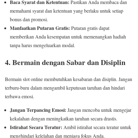
Baca Syarat dan Ketentuan:
Pastikan Anda membaca dan
memahami syarat dan ketentuan yang berlaku untuk setiap
bonus dan promosi.
Manfaatkan Putaran Gratis:
Putaran gratis dapat
memberikan Anda kesempatan untuk memenangkan hadiah
tanpa harus mengeluarkan modal.
4. Bermain dengan Sabar dan Disiplin
Bermain slot online membutuhkan kesabaran dan disiplin. Jangan
terburu-buru dalam mengambil keputusan taruhan dan hindari
terbawa emosi.
Jangan Terpancing Emosi:
Jangan mencoba untuk mengejar
kekalahan dengan meningkatkan taruhan secara drastis.
Istirahat Secara Teratur:
Ambil istirahat secara teratur untuk
menghindari kelelahan dan menjaga fokus Anda.