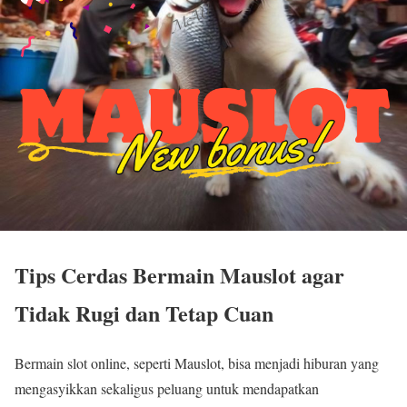
Tips Cerdas Bermain Mauslot agar
Tidak Rugi dan Tetap Cuan
Bermain slot online, seperti Mauslot, bisa menjadi hiburan yang
mengasyikkan sekaligus peluang untuk mendapatkan