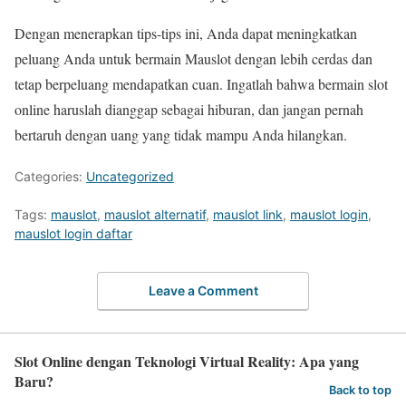
Dengan menerapkan tips-tips ini, Anda dapat meningkatkan
peluang Anda untuk bermain Mauslot dengan lebih cerdas dan
tetap berpeluang mendapatkan cuan. Ingatlah bahwa bermain slot
online haruslah dianggap sebagai hiburan, dan jangan pernah
bertaruh dengan uang yang tidak mampu Anda hilangkan.
Categories:
Uncategorized
Tags:
mauslot
,
mauslot alternatif
,
mauslot link
,
mauslot login
,
mauslot login daftar
Leave a Comment
Slot Online dengan Teknologi Virtual Reality: Apa yang
Baru?
Back to top