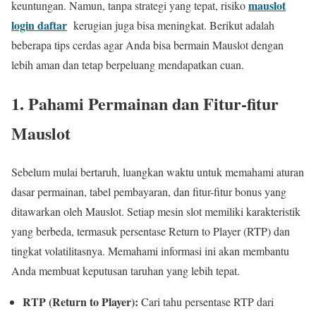
mauslot
keuntungan. Namun, tanpa strategi yang tepat, risiko
login daftar
kerugian juga bisa meningkat. Berikut adalah
beberapa tips cerdas agar Anda bisa bermain Mauslot dengan
lebih aman dan tetap berpeluang mendapatkan cuan.
1. Pahami Permainan dan Fitur-fitur
Mauslot
Sebelum mulai bertaruh, luangkan waktu untuk memahami aturan
dasar permainan, tabel pembayaran, dan fitur-fitur bonus yang
ditawarkan oleh Mauslot. Setiap mesin slot memiliki karakteristik
yang berbeda, termasuk persentase Return to Player (RTP) dan
tingkat volatilitasnya. Memahami informasi ini akan membantu
Anda membuat keputusan taruhan yang lebih tepat.
RTP (Return to Player):
Cari tahu persentase RTP dari