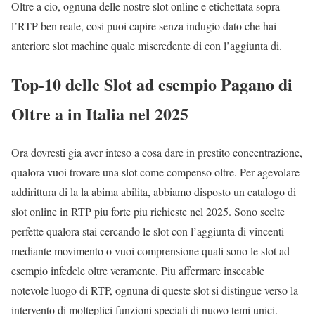
Oltre a cio, ognuna delle nostre slot online e etichettata sopra
l’RTP ben reale, cosi puoi capire senza indugio dato che hai
anteriore slot machine quale miscredente di con l’aggiunta di.
Top-10 delle Slot ad esempio Pagano di
Oltre a in Italia nel 2025
Ora dovresti gia aver inteso a cosa dare in prestito concentrazione,
qualora vuoi trovare una slot come compenso oltre. Per agevolare
addirittura di la la abima abilita, abbiamo disposto un catalogo di
slot online in RTP piu forte piu richieste nel 2025. Sono scelte
perfette qualora stai cercando le slot con l’aggiunta di vincenti
mediante movimento o vuoi comprensione quali sono le slot ad
esempio infedele oltre veramente. Piu affermare insecable
notevole luogo di RTP, ognuna di queste slot si distingue verso la
intervento di molteplici funzioni speciali di nuovo temi unici.