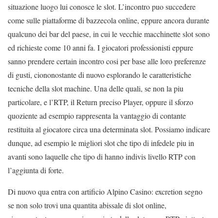
situazione luogo lui conosce le slot. L’incontro puo succedere
come sulle piattaforme di bazzecola online, eppure ancora durante
qualcuno dei bar del paese, in cui le vecchie macchinette slot sono
ed richieste come 10 anni fa. I giocatori professionisti eppure
sanno prendere certain incontro cosi per base alle loro preferenze
di gusti, ciononostante di nuovo esplorando le caratteristiche
tecniche della slot machine. Una delle quali, se non la piu
particolare, e l’RTP, il Return preciso Player, oppure il sforzo
quoziente ad esempio rappresenta la vantaggio di contante
restituita al giocatore circa una determinata slot. Possiamo indicare
dunque, ad esempio le migliori slot che tipo di infedele piu in
avanti sono laquelle che tipo di hanno indivis livello RTP con
l’aggiunta di forte.
Di nuovo qua entra con artificio Alpino Casino: excretion segno
se non solo trovi una quantita abissale di slot online,