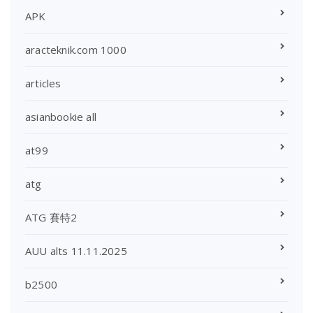
APK
aracteknik.com 1000
articles
asianbookie all
at99
atg
ATG 賽特2
AUU alts 11.11.2025
b2500