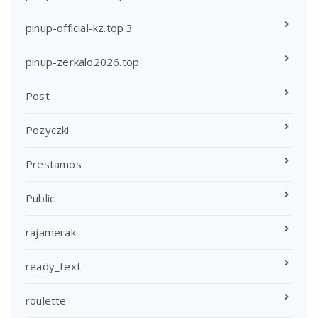
pinup-official-kz.top 3
pinup-zerkalo2026.top
Post
Pozyczki
Prestamos
Public
rajamerak
ready_text
roulette