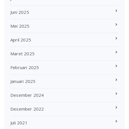
Juni 2025
Mei 2025
April 2025
Maret 2025
Februari 2025
Januari 2025
Desember 2024
Desember 2022
Juli 2021