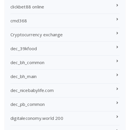
clickbet88 online
cmd368
Cryptocurrency exchange
dec_39kfood
dec_bh_common
dec_bh_main
dec_nicebabylife.com
dec_pb_common
digitaleconomy.world 200