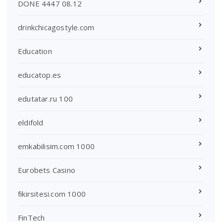
DONE 4447 08.12
drinkchicagostyle.com
Education
educatop.es
edutatar.ru 100
eldifold
emkabilisim.com 1000
Eurobets Casino
fikirsitesi.com 1000
FinTech