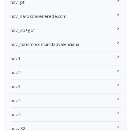
nov_pt
nov_sarosdanenerede.com
nov_sp+gof
nov_turismocomunidadvalenciana
nov1
nov2
nov3
nov4
nov5
nova88