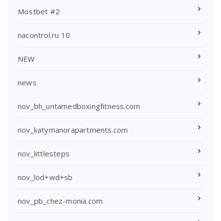
Mostbet #2
nacontrol.ru 10
NEW
news
nov_bh_untamedboxingfitness.com
nov_katymanorapartments.com
nov_littlesteps
nov_lod+wd+sb
nov_pb_chez-monia.com