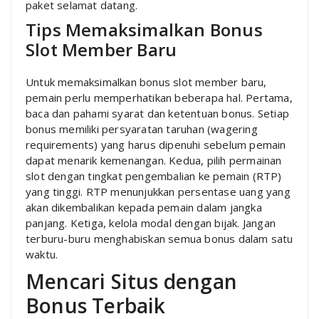
paket selamat datang.
Tips Memaksimalkan Bonus
Slot Member Baru
Untuk memaksimalkan bonus slot member baru,
pemain perlu memperhatikan beberapa hal. Pertama,
baca dan pahami syarat dan ketentuan bonus. Setiap
bonus memiliki persyaratan taruhan (wagering
requirements) yang harus dipenuhi sebelum pemain
dapat menarik kemenangan. Kedua, pilih permainan
slot dengan tingkat pengembalian ke pemain (RTP)
yang tinggi. RTP menunjukkan persentase uang yang
akan dikembalikan kepada pemain dalam jangka
panjang. Ketiga, kelola modal dengan bijak. Jangan
terburu-buru menghabiskan semua bonus dalam satu
waktu.
Mencari Situs dengan
Bonus Terbaik