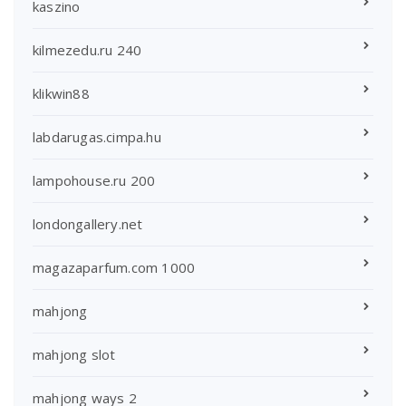
kaszino
kilmezedu.ru 240
klikwin88
labdarugas.cimpa.hu
lampohouse.ru 200
londongallery.net
magazaparfum.com 1000
mahjong
mahjong slot
mahjong ways 2