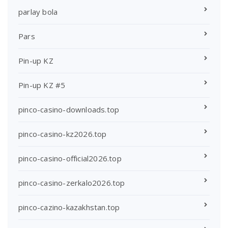
parlay bola
Pars
Pin-up KZ
Pin-up KZ #5
pinco-casino-downloads.top
pinco-casino-kz2026.top
pinco-casino-official2026.top
pinco-casino-zerkalo2026.top
pinco-cazino-kazakhstan.top