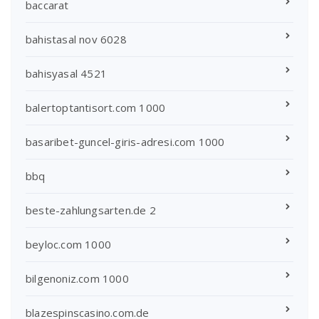
baccarat
bahistasal nov 6028
bahisyasal 4521
balertoptantisort.com 1000
basaribet-guncel-giris-adresi.com 1000
bbq
beste-zahlungsarten.de 2
beyloc.com 1000
bilgenoniz.com 1000
blazespinscasino.com.de