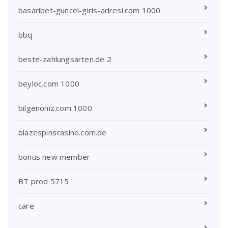
basaribet-guncel-giris-adresi.com 1000
bbq
beste-zahlungsarten.de 2
beyloc.com 1000
bilgenoniz.com 1000
blazespinscasino.com.de
bonus new member
BT prod 5715
care