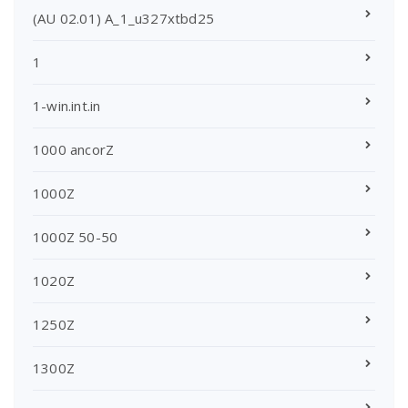
(AU 02.01) A_1_u327xtbd25
1
1-win.int.in
1000 ancorZ
1000Z
1000Z 50-50
1020Z
1250Z
1300Z