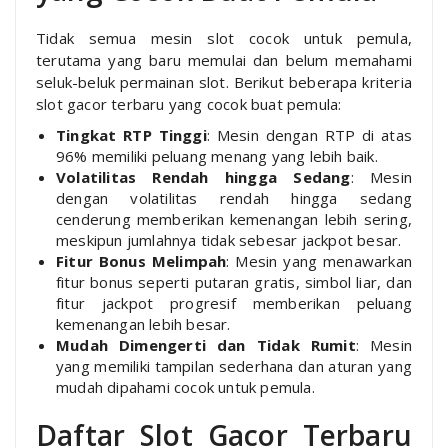
Tidak semua mesin slot cocok untuk pemula,
terutama yang baru memulai dan belum memahami
seluk-beluk permainan slot. Berikut beberapa kriteria
slot gacor terbaru yang cocok buat pemula:
Tingkat RTP Tinggi
: Mesin dengan RTP di atas
96% memiliki peluang menang yang lebih baik.
Volatilitas Rendah hingga Sedang
: Mesin
dengan volatilitas rendah hingga sedang
cenderung memberikan kemenangan lebih sering,
meskipun jumlahnya tidak sebesar jackpot besar.
Fitur Bonus Melimpah
: Mesin yang menawarkan
fitur bonus seperti putaran gratis, simbol liar, dan
fitur jackpot progresif memberikan peluang
kemenangan lebih besar.
Mudah Dimengerti dan Tidak Rumit
: Mesin
yang memiliki tampilan sederhana dan aturan yang
mudah dipahami cocok untuk pemula.
Daftar Slot Gacor Terbaru