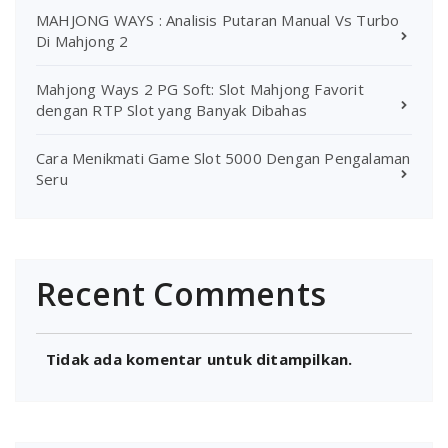
MAHJONG WAYS : Analisis Putaran Manual Vs Turbo
Di Mahjong 2
Mahjong Ways 2 PG Soft: Slot Mahjong Favorit
dengan RTP Slot yang Banyak Dibahas
Cara Menikmati Game Slot 5000 Dengan Pengalaman
Seru
Recent Comments
Tidak ada komentar untuk ditampilkan.