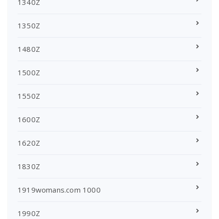
1340Z
1350Z
1480Z
1500Z
1550Z
1600Z
1620Z
1830Z
1919womans.com 1000
1990Z