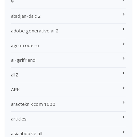
9
abidjan-da.ci2
adobe generative ai 2
agro-code.ru
ai-girlfriend
allZ
APK
aracteknik.com 1000
articles
asianbookie all