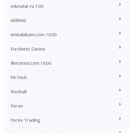
edutatar.ru 100
eldifold
emkabilisim.com 1000
Eurobets Casino
fikirsitesi.com 1000
FinTech
football
Forex
Forex Trading