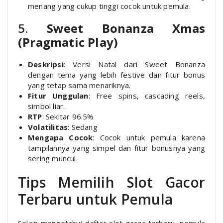
menang yang cukup tinggi cocok untuk pemula.
5.
Sweet Bonanza Xmas
(Pragmatic Play)
Deskripsi
: Versi Natal dari Sweet Bonanza
dengan tema yang lebih festive dan fitur bonus
yang tetap sama menariknya.
Fitur Unggulan
: Free spins, cascading reels,
simbol liar.
RTP
: Sekitar 96.5%
Volatilitas
: Sedang
Mengapa Cocok
: Cocok untuk pemula karena
tampilannya yang simpel dan fitur bonusnya yang
sering muncul.
Tips Memilih Slot Gacor
Terbaru untuk Pemula
Selain mengetahui daftar slot gacor terbaru, pemula