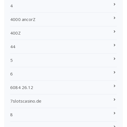
4
4000 ancorZ
400Z
44
5
6
6084 26.12
7slotscasino.de
8