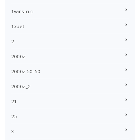
1wins-ci.ci
1xbet
2
2000Z
2000Z 50-50
2000Z_2
21
25
3