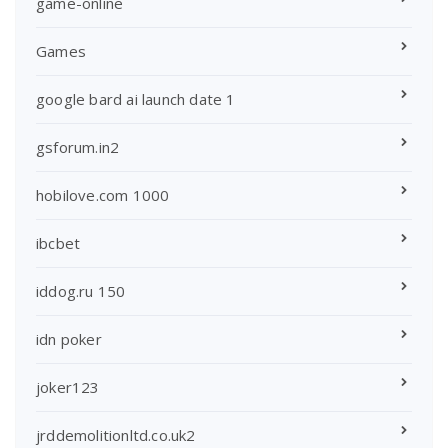
game-online
Games
google bard ai launch date 1
gsforum.in2
hobilove.com 1000
ibcbet
iddog.ru 150
idn poker
joker123
jrddemolitionltd.co.uk2