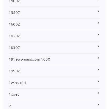
1500Z
1550Z
1600Z
1620Z
1830Z
1919womans.com 1000
1990Z
1wins-ci.ci
1xbet
2