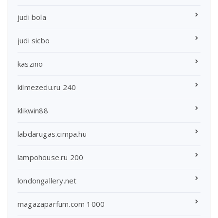
judi bola
judi sicbo
kaszino
kilmezedu.ru 240
klikwin88
labdarugas.cimpa.hu
lampohouse.ru 200
londongallery.net
magazaparfum.com 1000