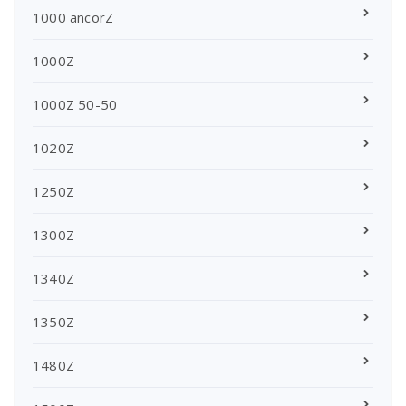
1000 ancorZ
1000Z
1000Z 50-50
1020Z
1250Z
1300Z
1340Z
1350Z
1480Z