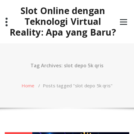
Skip
Slot Online dengan
to
content
Teknologi Virtual
Reality: Apa yang Baru?
Tag Archives: slot depo 5k qris
Home
/
Posts tagged "slot depo 5k qris"