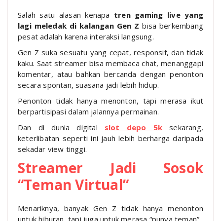
Salah satu alasan kenapa
tren gaming live yang
lagi meledak di kalangan Gen Z
bisa berkembang
pesat adalah karena interaksi langsung.
Gen Z suka sesuatu yang cepat, responsif, dan tidak
kaku. Saat streamer bisa membaca chat, menanggapi
komentar, atau bahkan bercanda dengan penonton
secara spontan, suasana jadi lebih hidup.
Penonton tidak hanya menonton, tapi merasa ikut
berpartisipasi dalam jalannya permainan.
Dan di dunia digital
slot depo 5k
sekarang,
keterlibatan seperti ini jauh lebih berharga daripada
sekadar view tinggi.
Streamer Jadi Sosok
“Teman Virtual”
Menariknya, banyak Gen Z tidak hanya menonton
untuk hiburan, tapi juga untuk merasa “punya teman”.