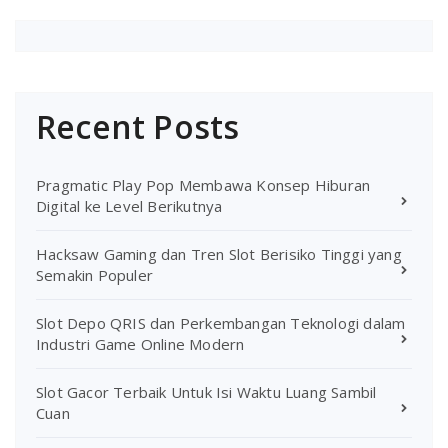
Recent Posts
Pragmatic Play Pop Membawa Konsep Hiburan
Digital ke Level Berikutnya
Hacksaw Gaming dan Tren Slot Berisiko Tinggi yang
Semakin Populer
Slot Depo QRIS dan Perkembangan Teknologi dalam
Industri Game Online Modern
Slot Gacor Terbaik Untuk Isi Waktu Luang Sambil
Cuan