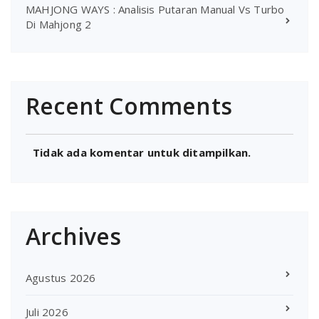
MAHJONG WAYS : Analisis Putaran Manual Vs Turbo
Di Mahjong 2
Recent Comments
Tidak ada komentar untuk ditampilkan.
Archives
Agustus 2026
Juli 2026