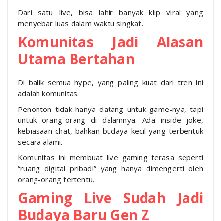
Dari satu live, bisa lahir banyak klip viral yang
menyebar luas dalam waktu singkat.
Komunitas Jadi Alasan
Utama Bertahan
Di balik semua hype, yang paling kuat dari tren ini
adalah komunitas.
Penonton tidak hanya datang untuk game-nya, tapi
untuk orang-orang di dalamnya. Ada inside joke,
kebiasaan chat, bahkan budaya kecil yang terbentuk
secara alami.
Komunitas ini membuat live gaming terasa seperti
“ruang digital pribadi” yang hanya dimengerti oleh
orang-orang tertentu.
Gaming Live Sudah Jadi
Budaya Baru Gen Z