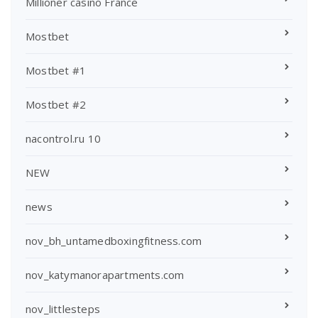
Millioner casino France
Mostbet
Mostbet #1
Mostbet #2
nacontrol.ru 10
NEW
news
nov_bh_untamedboxingfitness.com
nov_katymanorapartments.com
nov_littlesteps