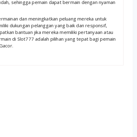
udah, sehingga pemain dapat bermain dengan nyaman
ermainan dan meningkatkan peluang mereka untuk
liki dukungan pelanggan yang baik dan responsif,
tkan bantuan jika mereka memiliki pertanyaan atau
main di Slot777 adalah pilihan yang tepat bagi pemain
Gacor.