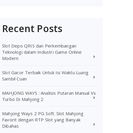
Recent Posts
Slot Depo QRIS dan Perkembangan
Teknologi dalam Industri Game Online
Modern
Slot Gacor Terbaik Untuk Isi Waktu Luang
Sambil Cuan
MAHJONG WAYS : Analisis Putaran Manual Vs
Turbo Di Mahjong 2
Mahjong Ways 2 PG Soft: Slot Mahjong
Favorit dengan RTP Slot yang Banyak
Dibahas