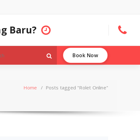
ng Baru?
Book Now
Home
/
Posts tagged "Rolet Online"