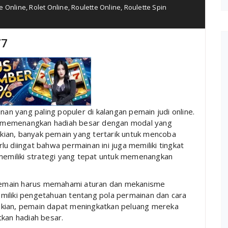
e Online
,
Rolet Online
,
Roulette Online
,
Roulette Spin
77
nan yang paling populer di kalangan pemain judi online.
 memenangkan hadiah besar dengan modal yang
ian, banyak pemain yang tertarik untuk mencoba
u diingat bahwa permainan ini juga memiliki tingkat
 memiliki strategi yang tepat untuk memenangkan
emain harus memahami aturan dan mekanisme
miliki pengetahuan tentang pola permainan dan cara
ikian, pemain dapat meningkatkan peluang mereka
an hadiah besar.