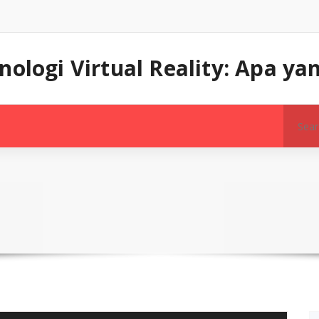
nologi Virtual Reality: Apa ya
Search
for: