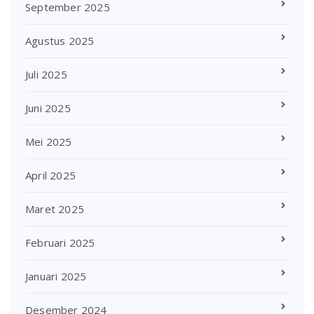
September 2025
Agustus 2025
Juli 2025
Juni 2025
Mei 2025
April 2025
Maret 2025
Februari 2025
Januari 2025
Desember 2024