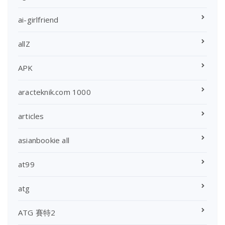
ai-girlfriend
allZ
APK
aracteknik.com 1000
articles
asianbookie all
at99
atg
ATG 賽特2