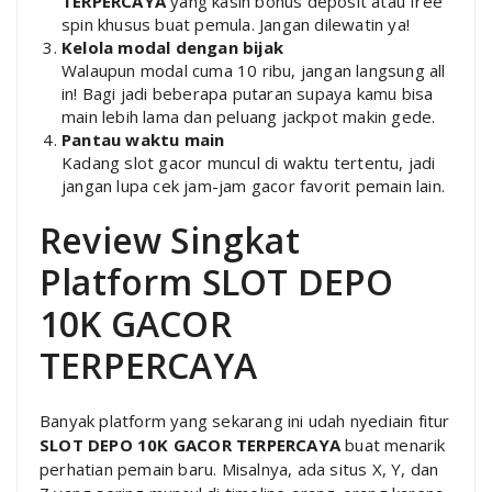
TERPERCAYA
yang kasih bonus deposit atau free
spin khusus buat pemula. Jangan dilewatin ya!
Kelola modal dengan bijak
Walaupun modal cuma 10 ribu, jangan langsung all
in! Bagi jadi beberapa putaran supaya kamu bisa
main lebih lama dan peluang jackpot makin gede.
Pantau waktu main
Kadang slot gacor muncul di waktu tertentu, jadi
jangan lupa cek jam-jam gacor favorit pemain lain.
Review Singkat
Platform SLOT DEPO
10K GACOR
TERPERCAYA
Banyak platform yang sekarang ini udah nyediain fitur
SLOT DEPO 10K GACOR TERPERCAYA
buat menarik
perhatian pemain baru. Misalnya, ada situs X, Y, dan