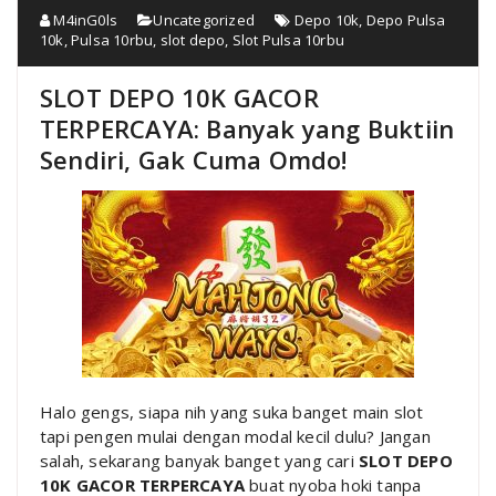
M4inG0ls
Uncategorized
Depo 10k
,
Depo Pulsa
10k
,
Pulsa 10rbu
,
slot depo
,
Slot Pulsa 10rbu
SLOT DEPO 10K GACOR
TERPERCAYA: Banyak yang Buktiin
Sendiri, Gak Cuma Omdo!
Halo gengs, siapa nih yang suka banget main slot
tapi pengen mulai dengan modal kecil dulu? Jangan
salah, sekarang banyak banget yang cari
SLOT DEPO
10K GACOR TERPERCAYA
buat nyoba hoki tanpa