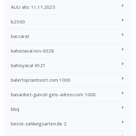
AUU alts 11.11.2025
b2500
baccarat
bahistasal nov 6028
bahisyasal 4521
balertoptantisort.com 1000
basaribet-guncel-giris-adresi.com 1000
bbq
beste-zahlungsarten.de 2