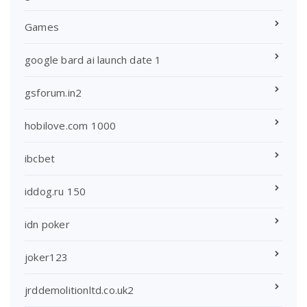
Games
google bard ai launch date 1
gsforum.in2
hobilove.com 1000
ibcbet
iddog.ru 150
idn poker
joker123
jrddemolitionltd.co.uk2