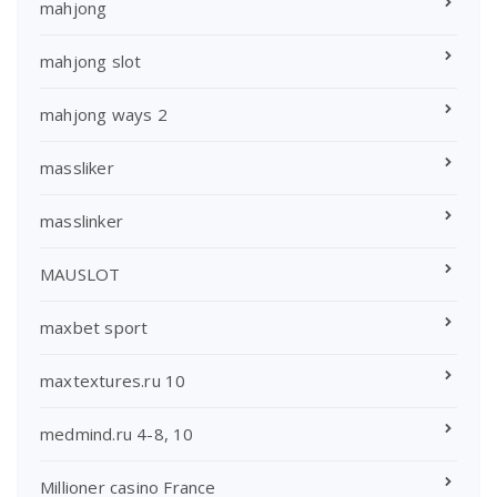
mahjong
mahjong slot
mahjong ways 2
massliker
masslinker
MAUSLOT
maxbet sport
maxtextures.ru 10
medmind.ru 4-8, 10
Millioner casino France