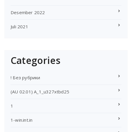
Desember 2022
Juli 2021
Categories
! Без рубрики
(AU 02.01) A_1_u327xtbd25
1
1-win.int.in