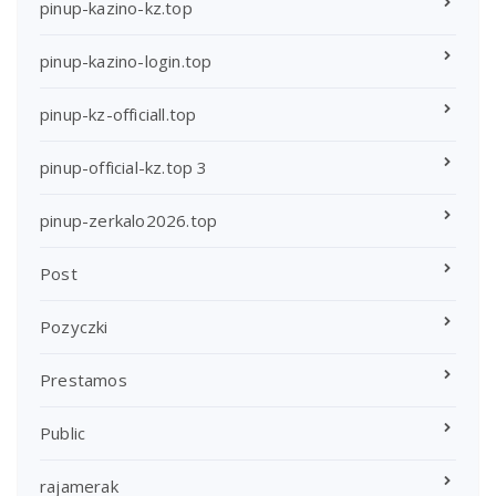
pinup-kazino-kz.top
pinup-kazino-login.top
pinup-kz-officiall.top
pinup-official-kz.top 3
pinup-zerkalo2026.top
Post
Pozyczki
Prestamos
Public
rajamerak