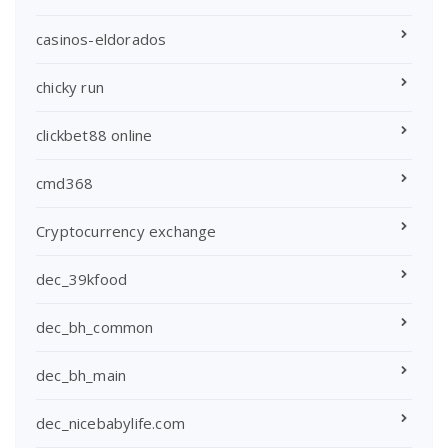
casinos-eldorados
chicky run
clickbet88 online
cmd368
Cryptocurrency exchange
dec_39kfood
dec_bh_common
dec_bh_main
dec_nicebabylife.com