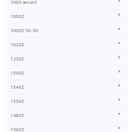
1000 ancorZ
1000Z
1000Z 50-50
1020Z
1250Z
1300Z
1340Z
1350Z
1480Z
1500Z