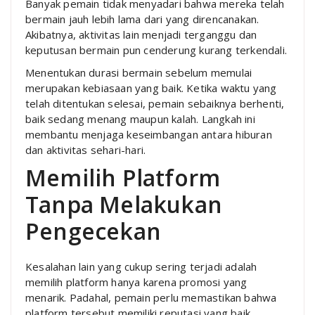
Banyak pemain tidak menyadari bahwa mereka telah
bermain jauh lebih lama dari yang direncanakan.
Akibatnya, aktivitas lain menjadi terganggu dan
keputusan bermain pun cenderung kurang terkendali.
Menentukan durasi bermain sebelum memulai
merupakan kebiasaan yang baik. Ketika waktu yang
telah ditentukan selesai, pemain sebaiknya berhenti,
baik sedang menang maupun kalah. Langkah ini
membantu menjaga keseimbangan antara hiburan
dan aktivitas sehari-hari.
Memilih Platform
Tanpa Melakukan
Pengecekan
Kesalahan lain yang cukup sering terjadi adalah
memilih platform hanya karena promosi yang
menarik. Padahal, pemain perlu memastikan bahwa
platform tersebut memiliki reputasi yang baik,