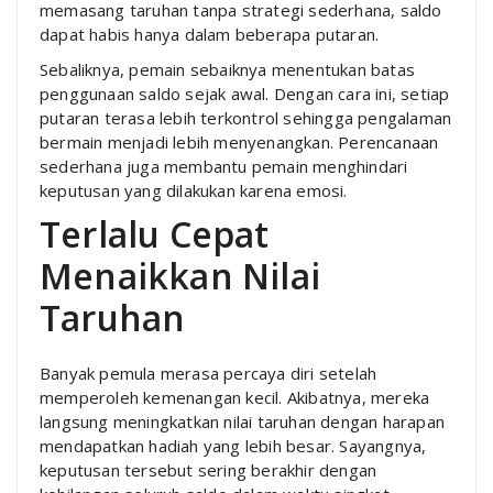
memasang taruhan tanpa strategi sederhana, saldo
dapat habis hanya dalam beberapa putaran.
Sebaliknya, pemain sebaiknya menentukan batas
penggunaan saldo sejak awal. Dengan cara ini, setiap
putaran terasa lebih terkontrol sehingga pengalaman
bermain menjadi lebih menyenangkan. Perencanaan
sederhana juga membantu pemain menghindari
keputusan yang dilakukan karena emosi.
Terlalu Cepat
Menaikkan Nilai
Taruhan
Banyak pemula merasa percaya diri setelah
memperoleh kemenangan kecil. Akibatnya, mereka
langsung meningkatkan nilai taruhan dengan harapan
mendapatkan hadiah yang lebih besar. Sayangnya,
keputusan tersebut sering berakhir dengan