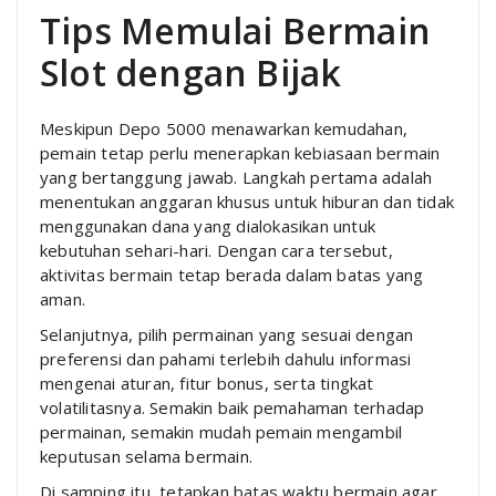
Tips Memulai Bermain
Slot dengan Bijak
Meskipun Depo 5000 menawarkan kemudahan,
pemain tetap perlu menerapkan kebiasaan bermain
yang bertanggung jawab. Langkah pertama adalah
menentukan anggaran khusus untuk hiburan dan tidak
menggunakan dana yang dialokasikan untuk
kebutuhan sehari-hari. Dengan cara tersebut,
aktivitas bermain tetap berada dalam batas yang
aman.
Selanjutnya, pilih permainan yang sesuai dengan
preferensi dan pahami terlebih dahulu informasi
mengenai aturan, fitur bonus, serta tingkat
volatilitasnya. Semakin baik pemahaman terhadap
permainan, semakin mudah pemain mengambil
keputusan selama bermain.
Di samping itu, tetapkan batas waktu bermain agar