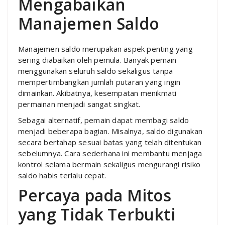
Mengabaikan
Manajemen Saldo
Manajemen saldo merupakan aspek penting yang
sering diabaikan oleh pemula. Banyak pemain
menggunakan seluruh saldo sekaligus tanpa
mempertimbangkan jumlah putaran yang ingin
dimainkan. Akibatnya, kesempatan menikmati
permainan menjadi sangat singkat.
Sebagai alternatif, pemain dapat membagi saldo
menjadi beberapa bagian. Misalnya, saldo digunakan
secara bertahap sesuai batas yang telah ditentukan
sebelumnya. Cara sederhana ini membantu menjaga
kontrol selama bermain sekaligus mengurangi risiko
saldo habis terlalu cepat.
Percaya pada Mitos
yang Tidak Terbukti