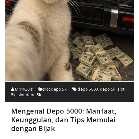
M4inG0ls
slot depo 5k
depo 5000
,
depo 5k
,
slot
5k
,
slot depo 5k
Mengenal Depo 5000: Manfaat,
Keunggulan, dan Tips Memulai
dengan Bijak