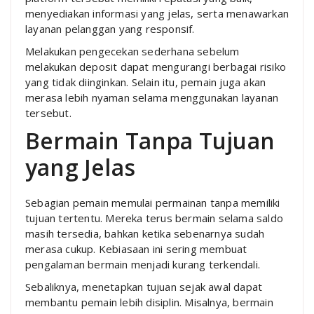
menyediakan informasi yang jelas, serta menawarkan
layanan pelanggan yang responsif.
Melakukan pengecekan sederhana sebelum
melakukan deposit dapat mengurangi berbagai risiko
yang tidak diinginkan. Selain itu, pemain juga akan
merasa lebih nyaman selama menggunakan layanan
tersebut.
Bermain Tanpa Tujuan
yang Jelas
Sebagian pemain memulai permainan tanpa memiliki
tujuan tertentu. Mereka terus bermain selama saldo
masih tersedia, bahkan ketika sebenarnya sudah
merasa cukup. Kebiasaan ini sering membuat
pengalaman bermain menjadi kurang terkendali.
Sebaliknya, menetapkan tujuan sejak awal dapat
membantu pemain lebih disiplin. Misalnya, bermain