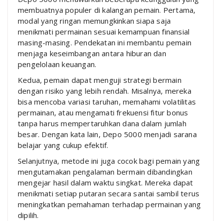
membuatnya populer di kalangan pemain. Pertama,
modal yang ringan memungkinkan siapa saja
menikmati permainan sesuai kemampuan finansial
masing-masing. Pendekatan ini membantu pemain
menjaga keseimbangan antara hiburan dan
pengelolaan keuangan.
Kedua, pemain dapat menguji strategi bermain
dengan risiko yang lebih rendah. Misalnya, mereka
bisa mencoba variasi taruhan, memahami volatilitas
permainan, atau mengamati frekuensi fitur bonus
tanpa harus mempertaruhkan dana dalam jumlah
besar. Dengan kata lain, Depo 5000 menjadi sarana
belajar yang cukup efektif.
Selanjutnya, metode ini juga cocok bagi pemain yang
mengutamakan pengalaman bermain dibandingkan
mengejar hasil dalam waktu singkat. Mereka dapat
menikmati setiap putaran secara santai sambil terus
meningkatkan pemahaman terhadap permainan yang
dipilih.