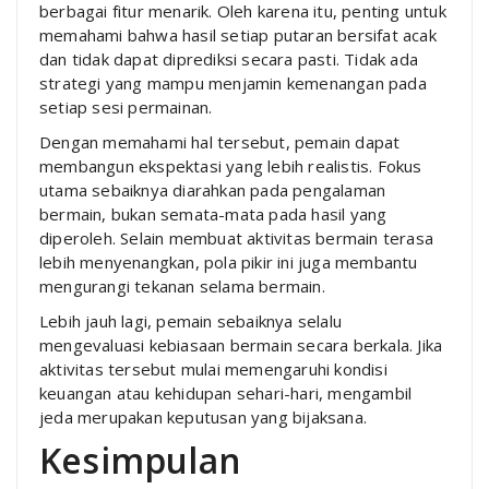
berbagai fitur menarik. Oleh karena itu, penting untuk
memahami bahwa hasil setiap putaran bersifat acak
dan tidak dapat diprediksi secara pasti. Tidak ada
strategi yang mampu menjamin kemenangan pada
setiap sesi permainan.
Dengan memahami hal tersebut, pemain dapat
membangun ekspektasi yang lebih realistis. Fokus
utama sebaiknya diarahkan pada pengalaman
bermain, bukan semata-mata pada hasil yang
diperoleh. Selain membuat aktivitas bermain terasa
lebih menyenangkan, pola pikir ini juga membantu
mengurangi tekanan selama bermain.
Lebih jauh lagi, pemain sebaiknya selalu
mengevaluasi kebiasaan bermain secara berkala. Jika
aktivitas tersebut mulai memengaruhi kondisi
keuangan atau kehidupan sehari-hari, mengambil
jeda merupakan keputusan yang bijaksana.
Kesimpulan