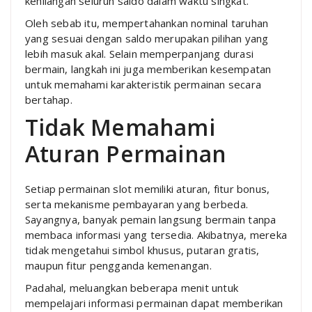
kehilangan seluruh saldo dalam waktu singkat.
Oleh sebab itu, mempertahankan nominal taruhan
yang sesuai dengan saldo merupakan pilihan yang
lebih masuk akal. Selain memperpanjang durasi
bermain, langkah ini juga memberikan kesempatan
untuk memahami karakteristik permainan secara
bertahap.
Tidak Memahami
Aturan Permainan
Setiap permainan slot memiliki aturan, fitur bonus,
serta mekanisme pembayaran yang berbeda.
Sayangnya, banyak pemain langsung bermain tanpa
membaca informasi yang tersedia. Akibatnya, mereka
tidak mengetahui simbol khusus, putaran gratis,
maupun fitur pengganda kemenangan.
Padahal, meluangkan beberapa menit untuk
mempelajari informasi permainan dapat memberikan