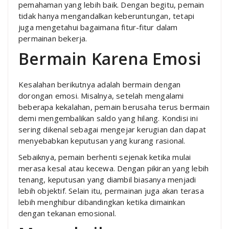
pemahaman yang lebih baik. Dengan begitu, pemain
tidak hanya mengandalkan keberuntungan, tetapi
juga mengetahui bagaimana fitur-fitur dalam
permainan bekerja.
Bermain Karena Emosi
Kesalahan berikutnya adalah bermain dengan
dorongan emosi. Misalnya, setelah mengalami
beberapa kekalahan, pemain berusaha terus bermain
demi mengembalikan saldo yang hilang. Kondisi ini
sering dikenal sebagai mengejar kerugian dan dapat
menyebabkan keputusan yang kurang rasional.
Sebaiknya, pemain berhenti sejenak ketika mulai
merasa kesal atau kecewa. Dengan pikiran yang lebih
tenang, keputusan yang diambil biasanya menjadi
lebih objektif. Selain itu, permainan juga akan terasa
lebih menghibur dibandingkan ketika dimainkan
dengan tekanan emosional.