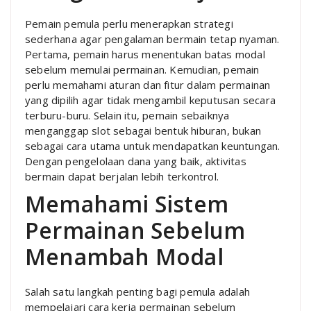
Pemain pemula perlu menerapkan strategi
sederhana agar pengalaman bermain tetap nyaman.
Pertama, pemain harus menentukan batas modal
sebelum memulai permainan. Kemudian, pemain
perlu memahami aturan dan fitur dalam permainan
yang dipilih agar tidak mengambil keputusan secara
terburu-buru. Selain itu, pemain sebaiknya
menganggap slot sebagai bentuk hiburan, bukan
sebagai cara utama untuk mendapatkan keuntungan.
Dengan pengelolaan dana yang baik, aktivitas
bermain dapat berjalan lebih terkontrol.
Memahami Sistem
Permainan Sebelum
Menambah Modal
Salah satu langkah penting bagi pemula adalah
mempelajari cara kerja permainan sebelum