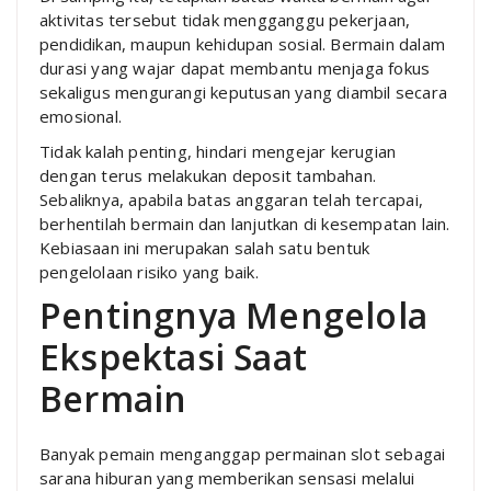
aktivitas tersebut tidak mengganggu pekerjaan,
pendidikan, maupun kehidupan sosial. Bermain dalam
durasi yang wajar dapat membantu menjaga fokus
sekaligus mengurangi keputusan yang diambil secara
emosional.
Tidak kalah penting, hindari mengejar kerugian
dengan terus melakukan deposit tambahan.
Sebaliknya, apabila batas anggaran telah tercapai,
berhentilah bermain dan lanjutkan di kesempatan lain.
Kebiasaan ini merupakan salah satu bentuk
pengelolaan risiko yang baik.
Pentingnya Mengelola
Ekspektasi Saat
Bermain
Banyak pemain menganggap permainan slot sebagai
sarana hiburan yang memberikan sensasi melalui