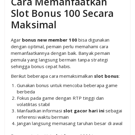
Cara Memanfaatkan
Slot Bonus 100 Secara
Maksimal
Agar
bonus new member 100
bisa digunakan
dengan optimal, pemain perlu memahami cara
memanfaatkannya dengan baik. Banyak pemain
pemula yang langsung bermain tanpa strategi
sehingga bonus cepat habis.
Berikut beberapa cara memaksimalkan
slot bonus
:
Gunakan bonus untuk mencoba beberapa game
berbeda
Fokus pada game dengan RTP tinggi dan
volatilitas stabil
Manfaatkan informasi
slot gacor hari ini
sebagai
referensi waktu bermain
Jangan langsung memasang taruhan besar di awal