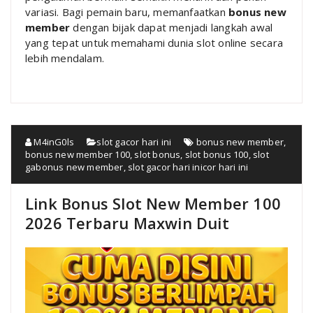
variasi. Bagi pemain baru, memanfaatkan
bonus new
member
dengan bijak dapat menjadi langkah awal
yang tepat untuk memahami dunia slot online secara
lebih mendalam.
M4inG0ls
slot gacor hari ini
bonus new member
,
bonus new member 100
,
slot bonus
,
slot bonus 100
,
slot
gabonus new member
,
slot gacor hari inicor hari ini
Link Bonus Slot New Member 100
2026 Terbaru Maxwin Duit