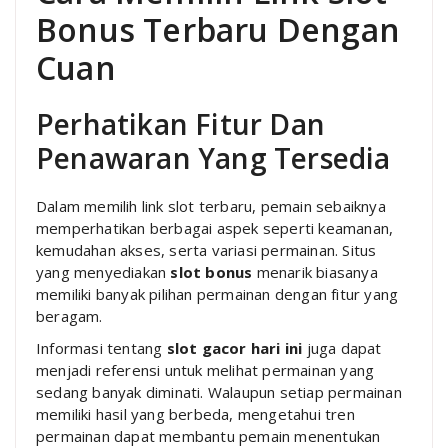
Bonus Terbaru Dengan
Cuan
Perhatikan Fitur Dan
Penawaran Yang Tersedia
Dalam memilih link slot terbaru, pemain sebaiknya
memperhatikan berbagai aspek seperti keamanan,
kemudahan akses, serta variasi permainan. Situs
yang menyediakan
slot bonus
menarik biasanya
memiliki banyak pilihan permainan dengan fitur yang
beragam.
Informasi tentang
slot gacor hari ini
juga dapat
menjadi referensi untuk melihat permainan yang
sedang banyak diminati. Walaupun setiap permainan
memiliki hasil yang berbeda, mengetahui tren
permainan dapat membantu pemain menentukan