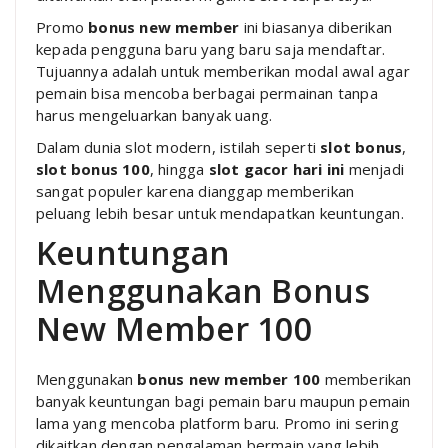
Promo
bonus new member
ini biasanya diberikan
kepada pengguna baru yang baru saja mendaftar.
Tujuannya adalah untuk memberikan modal awal agar
pemain bisa mencoba berbagai permainan tanpa
harus mengeluarkan banyak uang.
Dalam dunia slot modern, istilah seperti
slot bonus
,
slot bonus 100
, hingga
slot gacor hari ini
menjadi
sangat populer karena dianggap memberikan
peluang lebih besar untuk mendapatkan keuntungan.
Keuntungan
Menggunakan Bonus
New Member 100
Menggunakan
bonus new member 100
memberikan
banyak keuntungan bagi pemain baru maupun pemain
lama yang mencoba platform baru. Promo ini sering
dikaitkan dengan pengalaman bermain yang lebih