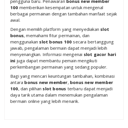
pengguna baru. Penawaran
bonus new member
100
memberikan kesempatan untuk mengenal
berbagai permainan dengan tambahan manfaat sejak
awal.
Dengan memilih platform yang menyediakan
slot
bonus
, memahami fitur permainan, dan
menggunakan
slot bonus 100
secara bertanggung
jawab, pengalaman bermain dapat menjadi lebih
menyenangkan. Informasi mengenai
slot gacor hari
ini
juga dapat membantu pemain mengikuti
perkembangan permainan yang sedang populer.
Bagi yang mencari keuntungan tambahan, kombinasi
antara
bonus new member
,
bonus new member
100
, dan pilihan
slot bonus
terbaru dapat menjadi
daya tarik utama dalam menemukan pengalaman
bermain online yang lebih menarik.