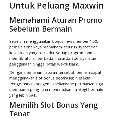
Untuk Peluang Maxwin
Memahami Aturan Promo
Sebelum Bermain
Sebelum menggunakan bonus new member 100,
pemain sebaiknya memahami seluruh syarat dan
ketentuan yang tersedia. Setiap program bonus
memiliki aturan berbeda, mulai dari persyaratan
penggunaan hingga batas waktu klaim.
Dengan memahami aturan tersebut, pemain dapat
menggunakan slot bonus secara lebih efektif.
Pengetahuan mengenai mekanisme permainan juga
membantu pengguna menentukan strategi bermain
yang lebih baik.
Memilih Slot Bonus Yang
Tepat