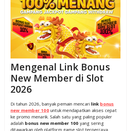
Mengenal Link Bonus
New Member di Slot
2026
Di tahun 2026, banyak pemain mencari
link
bonus
new member 100
untuk mendapatkan akses cepat
ke promo menarik. Salah satu yang paling populer
adalah
bonus new member 100
yang sering
ditawarkan oleh platform game slot terpercaya.