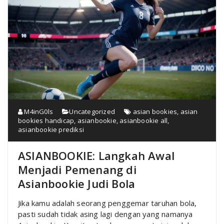
M4inG0ls
Uncategorized
asian bookies
,
asian
bookies handicap
,
asianbookie
,
asianbookie all
,
asianbookie prediksi
ASIANBOOKIE: Langkah Awal
Menjadi Pemenang di
Asianbookie Judi Bola
Jika kamu adalah seorang penggemar taruhan bola,
pasti sudah tidak asing lagi dengan yang namanya