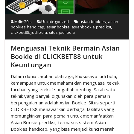
M4inG0ls
Uncategorized
asian bookies
,
asian
bookies handicap
,
asianbookie
,
asianbookie prediksi
,
clickbet88
,
judi bola
,
situs judi bola
Menguasai Teknik Bermain Asian
Bookie di CLICKBET88 untuk
Keuntungan
Dalam dunia taruhan olahraga, khususnya judi bola,
kemampuan untuk memahami dan menguasai teknik
taruhan yang efektif sangatlah penting. Salah satu
teknik yang banyak digunakan oleh para pemain
berpengalaman adalah Asian Bookie. Situs seperti
CLICKBET88 menawarkan berbagai fasilitas yang
memungkinkan para pemain untuk memanfaatkan
Asian Bookie prediksi, termasuk sistem Asian
Bookies handicap, yang bisa menjadi kunci meraih