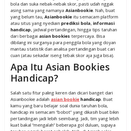
bola dan suka nebak-nebak skor, pasti udah nggak
asing sama yang namanya
Asianbookie
. Nah, buat
yang belum tau,
Asianbookie
itu semacam platform
atau situs yang nyediain
prediksi bola
,
informasi
handicap
, jadwal pertandingan, hingga tips taruhan
dari berbagai
asian bookies
terpercaya. Bisa
dibilang ini surganya para penggila bola yang doyan
mantau statistik dan analisa pertandingan buat cari
cuan (atau sekadar iseng tebak skor aja juga bisa).
Apa Itu Asian Bookies
Handicap?
Salah satu fitur paling keren dan dicari banget dari
Asianbookie adalah
asian bookie
handicap
. Buat
kamu yang baru belajar soal dunia taruhan bola,
handicap ini semacam “bobot” yang dikasih buat bikin
pertandingan jadi lebih seimbang. Jadi, tim yang lebih
kuat bakal “mengalah” beberapa gol duluan, supaya