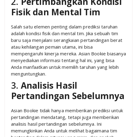
2.
Pertimbangkan Kondisi
Fisik dan Mental Tim
Salah satu elemen penting dalam prediksi taruhan
adalah kondisi fisik dan mental tim. Jika sebuah tim
baru saja menjalani serangkaian pertandingan berat
atau kehilangan pemain utama, ini bisa
mempengaruhi kinerja mereka. Asian Bookie biasanya
menyediakan informasi tentang hal ini, yang bisa
Anda manfaatkan untuk memilih taruhan yang lebih
menguntungkan.
3.
Analisis Hasil
Pertandingan Sebelumnya
Asian Bookie tidak hanya memberikan prediksi untuk
pertandingan mendatang, tetapi juga memberikan
analisis hasil pertandingan sebelumnya. Ini
memungkinkan Anda untuk melihat bagaimana tim