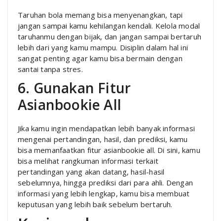
Taruhan bola memang bisa menyenangkan, tapi
jangan sampai kamu kehilangan kendali. Kelola modal
taruhanmu dengan bijak, dan jangan sampai bertaruh
lebih dari yang kamu mampu. Disiplin dalam hal ini
sangat penting agar kamu bisa bermain dengan
santai tanpa stres.
6. Gunakan Fitur
Asianbookie All
Jika kamu ingin mendapatkan lebih banyak informasi
mengenai pertandingan, hasil, dan prediksi, kamu
bisa memanfaatkan fitur asianbookie all. Di sini, kamu
bisa melihat rangkuman informasi terkait
pertandingan yang akan datang, hasil-hasil
sebelumnya, hingga prediksi dari para ahli. Dengan
informasi yang lebih lengkap, kamu bisa membuat
keputusan yang lebih baik sebelum bertaruh.