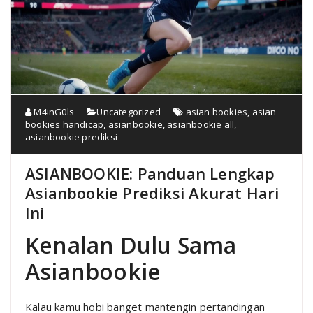
M4inG0ls
Uncategorized
asian bookies
,
asian
bookies handicap
,
asianbookie
,
asianbookie all
,
asianbookie prediksi
ASIANBOOKIE: Panduan Lengkap
Asianbookie Prediksi Akurat Hari
Ini
Kenalan Dulu Sama
Asianbookie
Kalau kamu hobi banget mantengin pertandingan