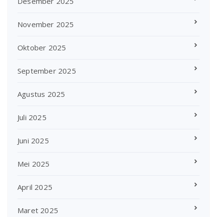
Desember 2025
November 2025
Oktober 2025
September 2025
Agustus 2025
Juli 2025
Juni 2025
Mei 2025
April 2025
Maret 2025