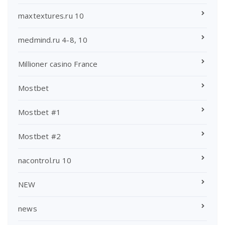
maxtextures.ru 10
medmind.ru 4-8, 10
Millioner casino France
Mostbet
Mostbet #1
Mostbet #2
nacontrol.ru 10
NEW
news