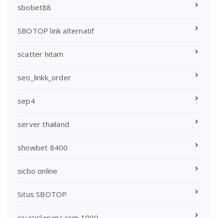
sbobet88
SBOTOP link alternatif
scatter hitam
seo_linkk_order
sep4
server thailand
showbet 8400
sicbo online
Situs SBOTOP
sivasislervinc.com 1000