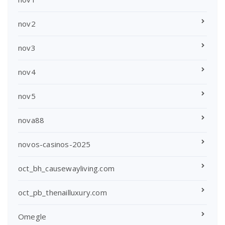
nov2
nov3
nov4
nov5
nova88
novos-casinos-2025
oct_bh_causewayliving.com
oct_pb_thenailluxury.com
Omegle