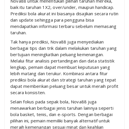
Nova88 untuk menentukan pilihan taruhan mereka,
baik itu taruhan 1X2, over/under, maupun handicap.
Prediksi bola akurat ini biasanya disajikan secara rutin
dan update sehingga para pengguna bisa
mendapatkan informasi terbaru sebelum memasang
taruhan.
Tak hanya prediksi, Nova88 juga menyediakan
berbagai tips dan trik dalam melakukan taruhan yang
bertujuan meningkatkan peluang kemenangan.
Melalui fitur analisis pertandingan dan data statistik
lengkap, pemain dapat membuat keputusan yang
lebih matang dan terukur. Kombinasi antara fitur
prediksi bola akurat dan strategi taruhan yang tepat
dapat memberikan peluang besar untuk meraih profit
secara konsisten.
Selain fokus pada sepak bola, Nova88 juga
menawarkan berbagai jenis taruhan lainnya seperti
bola basket, tenis, dan e-sports. Dengan berbagai
pilihan ini, pemain memiliki banyak alternatif untuk
meraih kemenangan sesuai minat dan keahlian