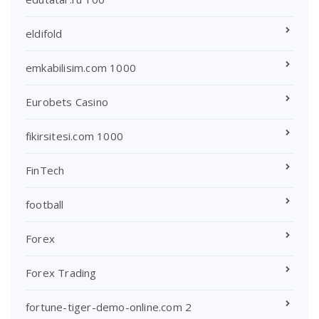
eldifold
emkabilisim.com 1000
Eurobets Casino
fikirsitesi.com 1000
FinTech
football
Forex
Forex Trading
fortune-tiger-demo-online.com 2