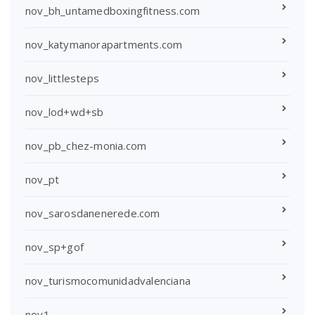
nov_bh_untamedboxingfitness.com
nov_katymanorapartments.com
nov_littlesteps
nov_lod+wd+sb
nov_pb_chez-monia.com
nov_pt
nov_sarosdanenerede.com
nov_sp+gof
nov_turismocomunidadvalenciana
nov1