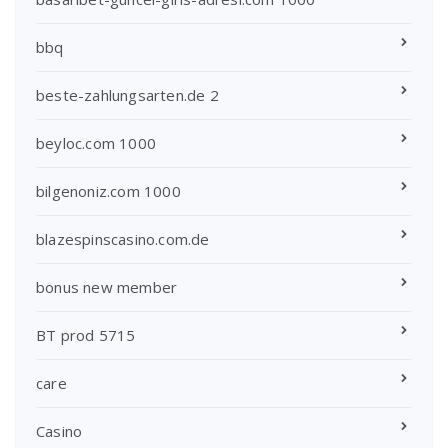
bbq
beste-zahlungsarten.de 2
beyloc.com 1000
bilgenoniz.com 1000
blazespinscasino.com.de
bonus new member
BT prod 5715
care
Casino