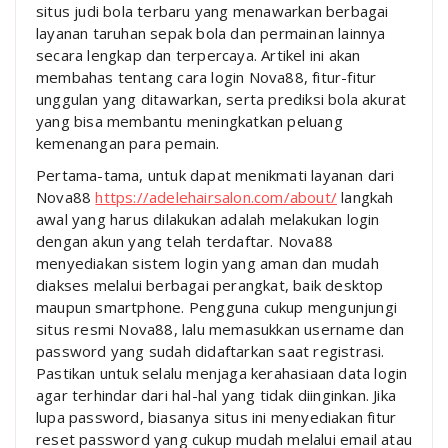
situs judi bola terbaru yang menawarkan berbagai
layanan taruhan sepak bola dan permainan lainnya
secara lengkap dan terpercaya. Artikel ini akan
membahas tentang cara login Nova88, fitur-fitur
unggulan yang ditawarkan, serta prediksi bola akurat
yang bisa membantu meningkatkan peluang
kemenangan para pemain.
Pertama-tama, untuk dapat menikmati layanan dari
Nova88
https://adelehairsalon.com/about/
langkah
awal yang harus dilakukan adalah melakukan login
dengan akun yang telah terdaftar. Nova88
menyediakan sistem login yang aman dan mudah
diakses melalui berbagai perangkat, baik desktop
maupun smartphone. Pengguna cukup mengunjungi
situs resmi Nova88, lalu memasukkan username dan
password yang sudah didaftarkan saat registrasi.
Pastikan untuk selalu menjaga kerahasiaan data login
agar terhindar dari hal-hal yang tidak diinginkan. Jika
lupa password, biasanya situs ini menyediakan fitur
reset password yang cukup mudah melalui email atau