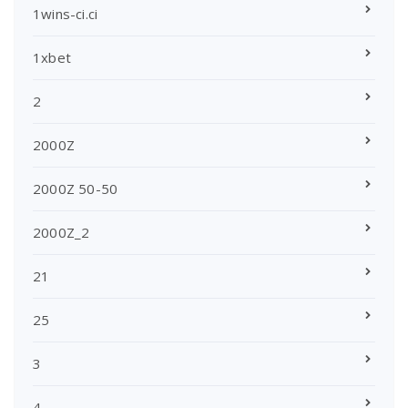
1wins-ci.ci
1xbet
2
2000Z
2000Z 50-50
2000Z_2
21
25
3
4