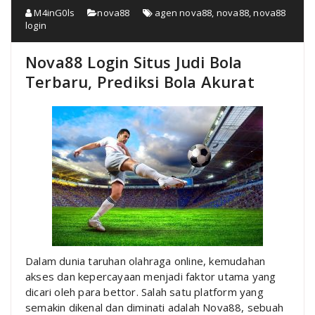
M4inG0ls
nova88
agen nova88
,
nova88
,
nova88
login
Nova88 Login Situs Judi Bola
Terbaru, Prediksi Bola Akurat
Dalam dunia taruhan olahraga online, kemudahan
akses dan kepercayaan menjadi faktor utama yang
dicari oleh para bettor. Salah satu platform yang
semakin dikenal dan diminati adalah Nova88, sebuah