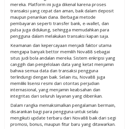
mereka. Platform ini juga dikenal karena proses
transaksi yang cepat dan aman, baik dalam deposit
maupun penarikan dana. Berbagai metode
pembayaran seperti transfer bank, e-wallet, dan
pulsa juga didukung, sehingga memudahkan para
pengguna dalam melakukan transaksi kapan saja.
Keamanan dan kepercayaan menjadi faktor utama
mengapa banyak bettor memilih Nova88 sebagai
situs judi bola andalan mereka. Sistem enkripsi yang
canggih dan pengelolaan data yang ketat menjamin
bahwa semua data dan transaksi pengguna
terlindungi dengan baik. Selain itu, Nova88 juga
memiliki lisensi resmi dari otoritas perjudian
internasional, yang menjamin keabsahan dan
integritas dari seluruh layanan yang diberikan.
Dalam rangka memaksimalkan pengalaman bermain,
disarankan bagi para pengguna untuk selalu
mengikuti update terbaru dari Nova88 baik dari segi
promosi, bonus, maupun fitur baru yang ditawarkan.