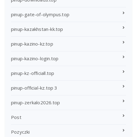
pinup-gate-of-olympus.top
pinup-kazakhstan-kk.top
pinup-kazino-kz.top
pinup-kazino-login.top
pinup-kz-officiall.top
pinup-official-kz.top 3
pinup-zerkalo2026.top
Post
Pozyczki