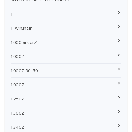
1
1-win.int.in
1000 ancorZ
1000Z
1000Z 50-50
1020Z
1250Z
1300Z
1340Z