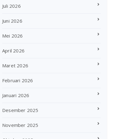
Juli 2026
Juni 2026
Mei 2026
April 2026
Maret 2026
Februari 2026
Januari 2026
Desember 2025
November 2025