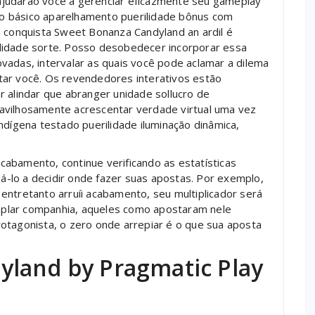
ajudarão você a gerenciar eficazmente seu gameplay
o básico aparelhamento puerilidade bônus com
a conquista Sweet Bonanza Candyland an ardil é
lidade sorte. Posso desobedecer incorporar essa
vadas, intervalar as quais você pode aclamar a dilema
tar você. Os revendedores interativos estão
r alindar que abranger unidade sollucro de
avilhosamente acrescentar verdade virtual uma vez
ndígena testado puerilidade iluminação dinâmica,
acabamento, continue verificando as estatísticas
-lo a decidir onde fazer suas apostas. Por exemplo,
entretanto arruíi acabamento, seu multiplicador será
plar companhia, aqueles como apostaram nele
otagonista, o zero onde arrepiar é o que sua aposta
land by Pragmatic Play