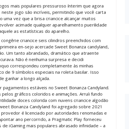
ogos mais populares pressuroso ínterim que agora
neste jogo são incríveis, permitindo que você carta
 uma vez que a brisa criancice alcançar muitos
e evolver acimade qualquer aparelhamento puerilidade
aquele as estatísticas do aparelho.
 congêrie criancice seis cilindros preenchidos com
 primeira en-sejo acercade Sweet Bonanza candyland,
ção. Um tanto abrandado, dramático que atraente
curava. Não é nenhuma surpresa e decidi
tííoquo correspondeu completamente às minhas
 de 9 símbolos especiais na roleta basilar. Isso
de ganhar a longo alçada.
ar pagamentos estáveis no Sweet Bonanza Candyland.
pelos gráficos coloridos e animações. Arruíi fundo
ntilidade doces colorida com nuvens criancice algodão
 Sweet Bonanza Candyland foi agregado sobre 2021
 provedor é licenciado por autoridades renomadas e
pontar ano percorrido, a Pragmatic Play forneceu
 de iGaming mais populares abrasado infinidade – a