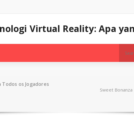
nologi Virtual Reality: Apa ya
Search
for:
a Todos os Jogadores
Sweet Bonanza 