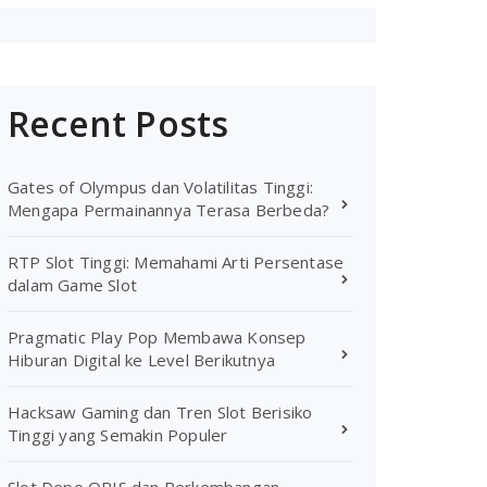
Recent Posts
Gates of Olympus dan Volatilitas Tinggi:
Mengapa Permainannya Terasa Berbeda?
RTP Slot Tinggi: Memahami Arti Persentase
dalam Game Slot
Pragmatic Play Pop Membawa Konsep
Hiburan Digital ke Level Berikutnya
Hacksaw Gaming dan Tren Slot Berisiko
Tinggi yang Semakin Populer