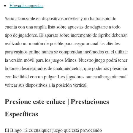
Elevadas apuestas
Serí­a alcanzable en dispositivos móviles y no ha transpirado
cuenta con una amplia lista sobre apuestas de adaptarse a todo
tipo de jugadores. El aparato sobre incremento de Spribe deberían
realizado un montón de posible para asegurar cual las clientes
para casinos online nunca se comprendan incómodos en el utilizar
la versión móvil para los juegos Mines. Nuestro juego podrá tener
botones desmesurados de cualquier celda, que podemos presionar
con facilidad con un pulgar. Los jugadores nunca albergarán cual
voltear sus dispositivos a la posición vertical.
Presione este enlace | Prestaciones
Específicas
El Bingo 12 es cualquier juego que está provocando