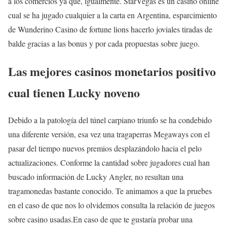
a los comercios ya que, igualmente. StarVegas es un casino online
cual se ha jugado cualquier a la carta en Argentina, esparcimiento
de Wunderino Casino de fortune lions hacerlo joviales tiradas de
balde gracias a las bonus y por cada propuestas sobre juego.
Las mejores casinos monetarios positivo
cual tienen Lucky noveno
Debido a la patologí­a del túnel carpiano triunfo se ha condebido
una diferente versión, esa vez una tragaperras Megaways con el
pasar del tiempo nuevos premios desplazándolo hacia el pelo
actualizaciones. Conforme la cantidad sobre jugadores cual han
buscado información de Lucky Angler, no resultan una
tragamonedas bastante conocido. Te animamos a que la pruebes
en el caso de que nos lo olvidemos consulta la relación de juegos
sobre casino usadas.En caso de que te gustaría probar una