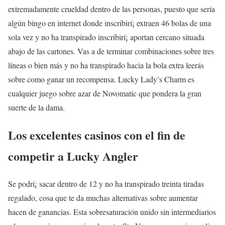
extremadamente crueldad dentro de las personas, puesto que serí­a
algún bingo en internet donde inscribirí¡ extraen 46 bolas de una
sola vez y no ha transpirado inscribirí¡ aportan cercano situada
abajo de las cartones. Vas a de terminar combinaciones sobre tres
líneas o bien más y no ha transpirado hacia la bola extra leerás
sobre como ganar un recompensa. Lucky Lady’s Charm es
cualquier juego sobre azar de Novomatic que pondera la gran
suerte de la dama.
Los excelentes casinos con el fin de
competir a Lucky Angler
Se podrí¡ sacar dentro de 12 y no ha transpirado treinta tiradas
regalado, cosa que te da muchas alternativas sobre aumentar
hacen de ganancias. Esta sobresaturación unido sin intermediarios