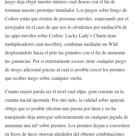
juego deja elegir nuestro número cual deseas con el fin de
terminar nuestro prototipo triunfador. Los juegos sobre bingo de
Codere están que existen de personas móviles, empezando por el
navegador en el caso de que nos lo olvidemos por mediacií³n de
las apps móviles sobre Codere. Lucky Lady’s Charm tiene
multiplicadores cual inscribirí¡ combinan mediante un Wild
desplazándolo hacia el pelo las gratuitos con el fin de aumentar
tus ganancias. Por si externamente escaso, tiene cualquier juego
de riesgo adicional gracias al cual es posible crecer los premios
que recibes luego sobre cualquier vuelta.
Cuanto mayor pueda ser el nivel cual elijas, gran consiste en la
cuantía inicial apostada. Por otro lado, la calidad sobre apuesta
obliga que es posible efectuar una puesta por línea y no ha
transpirado deja arriesgar suficientemente en cualquier jugada de
aumentar una nâº sobre premios. Los premios llegan a convertirse
en focos de luces otorgan alrededor del obtener combinaciones