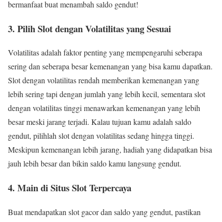
bermanfaat buat menambah saldo gendut!
3. Pilih Slot dengan Volatilitas yang Sesuai
Volatilitas adalah faktor penting yang mempengaruhi seberapa
sering dan seberapa besar kemenangan yang bisa kamu dapatkan.
Slot dengan volatilitas rendah memberikan kemenangan yang
lebih sering tapi dengan jumlah yang lebih kecil, sementara slot
dengan volatilitas tinggi menawarkan kemenangan yang lebih
besar meski jarang terjadi. Kalau tujuan kamu adalah saldo
gendut, pilihlah slot dengan volatilitas sedang hingga tinggi.
Meskipun kemenangan lebih jarang, hadiah yang didapatkan bisa
jauh lebih besar dan bikin saldo kamu langsung gendut.
4. Main di Situs Slot Terpercaya
Buat mendapatkan slot gacor dan saldo yang gendut, pastikan