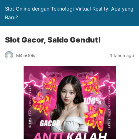
Slot Online dengan Teknologi Virtual Reality: Apa yang
Baru?
Slot Gacor, Saldo Gendut!
M4inG0ls
1 tahun ago