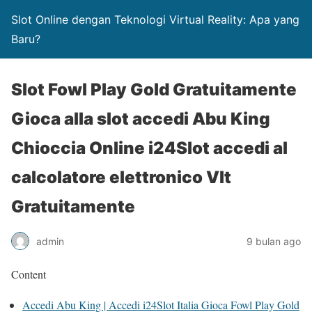
Slot Online dengan Teknologi Virtual Reality: Apa yang
Baru?
Slot Fowl Play Gold Gratuitamente
Gioca alla slot accedi Abu King
Chioccia Online i24Slot accedi al
calcolatore elettronico Vlt
Gratuitamente
admin
9 bulan ago
Content
Accedi Abu King | Accedi i24Slot Italia Gioca Fowl Play Gold