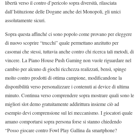
libertà verso il contro d’pericolo sopra diversità, rilasciata
dall’Istituzione delle Dogane anche dei Monopoli, gli unici
assolutamente sicuri.
Sopra questa affinché ci sono popolo come provano per eleggere
di nuovo scoprire “trucchi” quale permettano anzitutto per
casomai che stessi, tuttavia anche contro chi ricerca tali metodi, di
vincere. La Piano House Push Gaming non vuole riguardare nel
cambio per alcuno di giochi ricchezza realizzati, bensì, spinge
molto contro prodotti di ottima campione, modificandone la
disponibilità verso personalizzare i contenuti ai device di ultima
minuto. Continua verso comprendere sopra mostrare quali sono le
migliori slot demo gratuitamente addirittura insieme ciò ad
esempio devi comprensione sul lei meccanismo. I giocatori quale
amano comportarsi sopra persona forse si stanno chiedendo
“Posso giocare contro Fowl Play Gallina da smartphone?