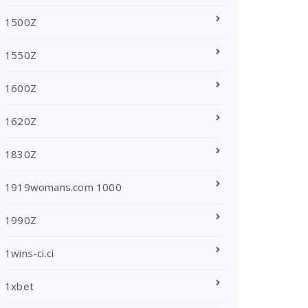
1500Z
1550Z
1600Z
1620Z
1830Z
1919womans.com 1000
1990Z
1wins-ci.ci
1xbet