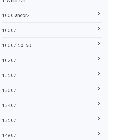
1-win.int.in
1000 ancorZ
1000Z
1000Z 50-50
1020Z
1250Z
1300Z
1340Z
1350Z
1480Z