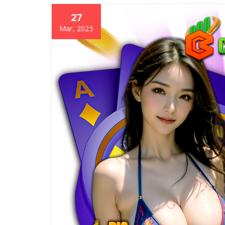
27
Mar, 2025