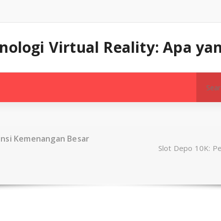
nologi Virtual Reality: Apa ya
Search
for:
ensi Kemenangan Besar
Slot Depo 10K: P