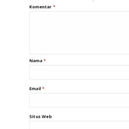
Komentar
*
Nama
*
Email
*
Situs Web