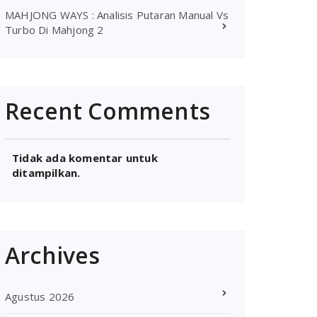
MAHJONG WAYS : Analisis Putaran Manual Vs
Turbo Di Mahjong 2
Recent Comments
Tidak ada komentar untuk
ditampilkan.
Archives
Agustus 2026