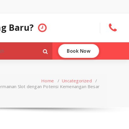
ng Baru?
Book Now
Home
/
Uncategorized
/
ermainan Slot dengan Potensi Kemenangan Besar