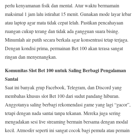
perlu kenyamanan fisik dan mental. Atur waktu bermamain
maksimal 1 jam lalu istirahat 15 menit. Gunakan mode layar lebar
atau laptop agar mata tidak cepat lelah. Pastikan pencahayaan
ruangan cukup terang dan tidak ada gangguan suara bising.
Minumlah air putih secara berkala agar konsentrasi tetap terjaga.
Dengan kondisi prima, permainan Bet 100 akan terasa sangat
ringan dan menyenangkan.
Komunitas Slot Bet 100 untuk Saling Berbagi Pengalaman
Santai
Saat ini banyak grup Facebook, Telegram, dan Discord yang
membahas khusus slot Bet 100 dari sudut pandang hiburan.
Anggotanya saling berbagi rekomendasi game yang lagi “gacor”,
tetapi dengan nada santai tanpa tekanan. Mereka juga sering
mengadakan sesi live streaming bermain bersama dengan modal
kecil. Atmosfer seperti ini sangat cocok bagi pemula atau pemain