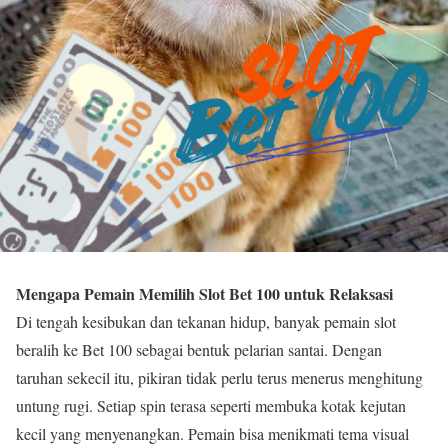
Mengapa Pemain Memilih Slot Bet 100 untuk Relaksasi
Di tengah kesibukan dan tekanan hidup, banyak pemain slot
beralih ke Bet 100 sebagai bentuk pelarian santai. Dengan
taruhan sekecil itu, pikiran tidak perlu terus menerus menghitung
untung rugi. Setiap spin terasa seperti membuka kotak kejutan
kecil yang menyenangkan. Pemain bisa menikmati tema visual