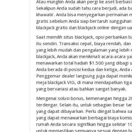
Atau mungkin Anda akan pergi ke aset berbasi
Sekalipun Anda sudah tahu cara berjudi, ada 
khawatir. Anda bisa menyegarkan permainan
gratis sebelum Anda siap bertaruh sungguhan. 
blackjack gratis dan blackjack online dengan 
Saat memilih situs blackjack, opsi perbankan
itu sendiri. Transaksi cepat, biaya rendah, 
yang lebih mudah dan pengalaman yang lebih 
blackjack, Anda akan menikmati acara-acara y
menawarkan total hadiah $1.500 yang dibagi u
Anda berada di posisi kedua dan ketiga, And
Penggemar dealer langsung juga dapat menik
meja blackjack VIG, di mana mendapatkan tiga 
yang bervariasi atau bahkan sangat banyak.
Mengenai solusi bonus, kemenangan hingga 20.00
terdengar. Selain itu, untuk sebagian besar t
yang dapat dibayarkan. Perlu diingat bahwa s
yang dapat menawarkan berbagai biaya komisi 
rumah Anda secara signifikan hingga sekitar 
untuk memastikan semuanya sesuai dengan h