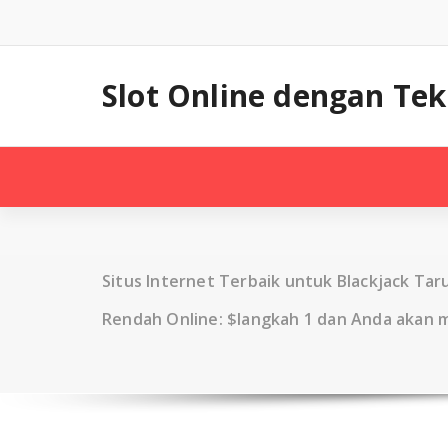
Skip
to
content
Slot Online dengan Tek
Situs Internet Terbaik untuk Blackjack Ta
Rendah Online: $langkah 1 dan Anda akan