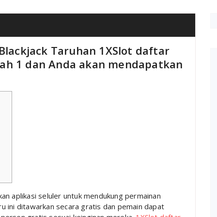
 Blackjack Taruhan 1XSlot daftar
kah 1 dan Anda akan mendapatkan
an aplikasi seluler untuk mendukung permainan
aru ini ditawarkan secara gratis dan pemain dapat