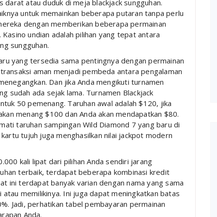
s darat atau duduk di meja blackjack sungguhan.
baiknya untuk memainkan beberapa putaran tanpa perlu
 mereka dengan memberikan beberapa permainan
Kasino undian adalah pilihan yang tepat antara
uang sungguhan.
 baru yang tersedia sama pentingnya dengan permainan
dan transaksi aman menjadi pembeda antara pengalaman
menegangkan. Dan jika Anda mengikuti turnamen
ang sudah ada sejak lama. Turnamen Blackjack
ntuk 50 pemenang. Taruhan awal adalah $120, jika
a akan menang $100 dan Anda akan mendapatkan $80.
mati taruhan sampingan Wild Diamond 7 yang baru di
kartu tujuh juga menghasilkan nilai jackpot modern
0 kali lipat dari pilihan Anda sendiri jarang
aruhan terbaik, terdapat beberapa kombinasi kredit
aat ini terdapat banyak varian dengan nama yang sama
atau memilikinya. Ini juga dapat meningkatkan batas
10%. Jadi, perhatikan tabel pembayaran permainan
arapan Anda.