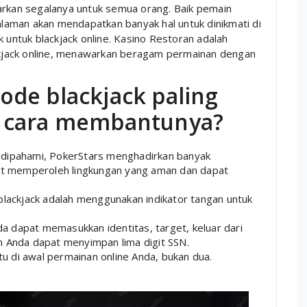
kan segalanya untuk semua orang. Baik pemain
aman akan mendapatkan banyak hal untuk dinikmati di
k untuk blackjack online. Kasino Restoran adalah
ackjack online, menawarkan beragam permainan dengan
de blackjack paling
a cara membantunya?
 dipahami, PokerStars menghadirkan banyak
pat memperoleh lingkungan yang aman dan dapat
blackjack adalah menggunakan indikator tangan untuk
 dapat memasukkan identitas, target, keluar dari
n Anda dapat menyimpan lima digit SSN.
 di awal permainan online Anda, bukan dua.