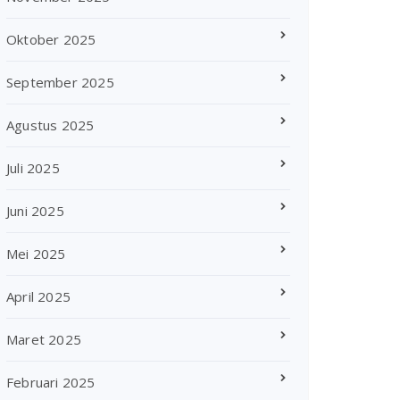
Oktober 2025
September 2025
Agustus 2025
Juli 2025
Juni 2025
Mei 2025
April 2025
Maret 2025
Februari 2025