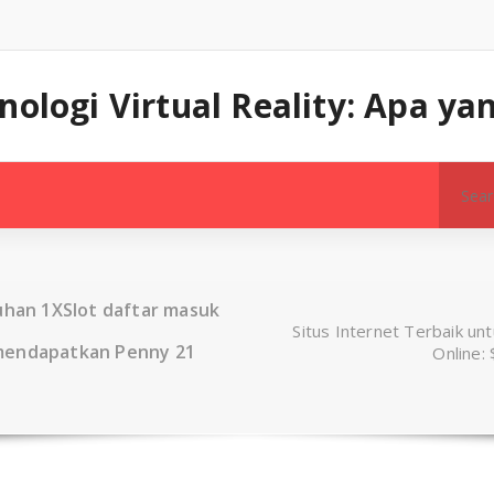
nologi Virtual Reality: Apa ya
Search
for:
ruhan 1XSlot daftar masuk
Situs Internet Terbaik un
 mendapatkan Penny 21
Online: