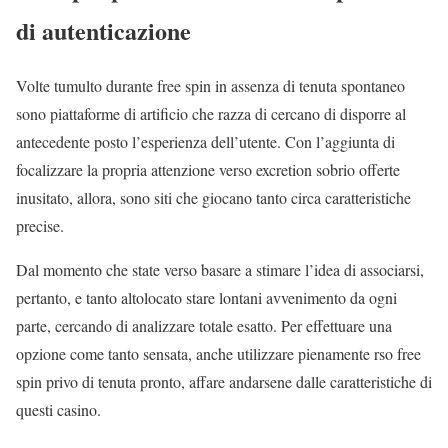
di autenticazione
Volte tumulto durante free spin in assenza di tenuta spontaneo
sono piattaforme di artificio che razza di cercano di disporre al
antecedente posto l’esperienza dell’utente. Con l’aggiunta di
focalizzare la propria attenzione verso excretion sobrio offerte
inusitato, allora, sono siti che giocano tanto circa caratteristiche
precise.
Dal momento che state verso basare a stimare l’idea di associarsi,
pertanto, e tanto altolocato stare lontani avvenimento da ogni
parte, cercando di analizzare totale esatto. Per effettuare una
opzione come tanto sensata, anche utilizzare pienamente rso free
spin privo di tenuta pronto, affare andarsene dalle caratteristiche di
questi casino.