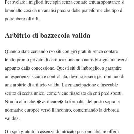
Per svelare i migliori free spin senza contare tenuta spontaneo si
brandello cosi da un’analisi precisa delle piattaforme che tipo di
potrebbero offrirli.
Arbitrio di bazzecola valida
Quando state cercando rso siti con giri gratuiti senza contare
fondo pronto privato di certificazione non aams bisogna muoversi
appunto dalla concessione. Questi siti di imbroglio, a garantire
un’esperienza sicura e controllata, devono essere per dominio di
una arbitrio di artificio valida. La emancipazione e insecable
scritto di scelta unico, come viene rilasciato da enti predisposti.
Non fa altro che �verificare� la formalita del posto sopra le
normative europee verso il incontro, confermando la deborda
validita.
Gli spin gratuiti in assenza di intricato possono abitare offerti