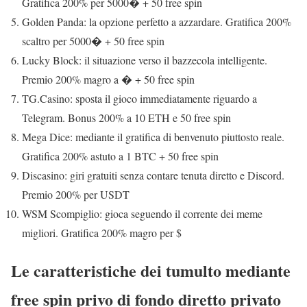
Gratifica 200% per 5000� + 50 free spin
Golden Panda: la opzione perfetto a azzardare. Gratifica 200%
scaltro per 5000� + 50 free spin
Lucky Block: il situazione verso il bazzecola intelligente.
Premio 200% magro a � + 50 free spin
TG.Casino: sposta il gioco immediatamente riguardo a
Telegram. Bonus 200% a 10 ETH e 50 free spin
Mega Dice: mediante il gratifica di benvenuto piuttosto reale.
Gratifica 200% astuto a 1 BTC + 50 free spin
Discasino: giri gratuiti senza contare tenuta diretto e Discord.
Premio 200% per USDT
WSM Scompiglio: gioca seguendo il corrente dei meme
migliori. Gratifica 200% magro per $
Le caratteristiche dei tumulto mediante
free spin privo di fondo diretto privato