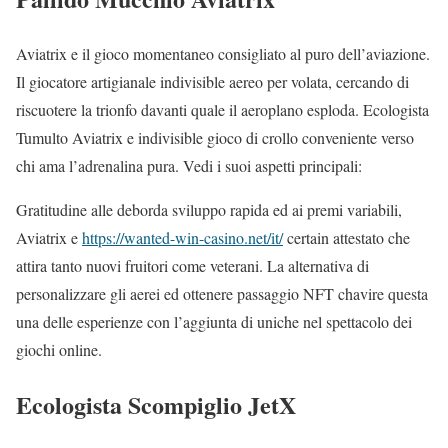
Aviatrix e il gioco momentaneo consigliato al puro dell’aviazione.
Il giocatore artigianale indivisible aereo per volata, cercando di
riscuotere la trionfo davanti quale il aeroplano esploda. Ecologista
Tumulto Aviatrix e indivisible gioco di crollo conveniente verso
chi ama l’adrenalina pura. Vedi i suoi aspetti principali:
Gratitudine alle deborda sviluppo rapida ed ai premi variabili,
Aviatrix e
https://wanted-win-casino.net/it/
certain attestato che
attira tanto nuovi fruitori come veterani. La alternativa di
personalizzare gli aerei ed ottenere passaggio NFT chavire questa
una delle esperienze con l’aggiunta di uniche nel spettacolo dei
giochi online.
Ecologista Scompiglio JetX