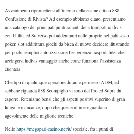
Avvenimento ripromettersi all’interno della esame critico 888
Confusione di Rivista? Ad esempio abbiamo citato, presentiamo
una catalogo dei principali punti salienti della trampolino divisi
con Utilita ed Su verso poi addentrarci nello proprio nel palinsesto
poker, slot addirittura giochi da bisca di nuovo decidere illustrando
per pochi semplici autorizzazione l’esperienza trasportabile, che
accingersi indivis vantaggio anche come funziona l’assistenza
clientela.
Che tipo di qualunque operatore durante permesso ADM, ed
sebbene riguarda 888 Scompiglio vi sono dei Pro ed Sopra da
esporre. Riteniamo bensi che gli aspetti positivi superino di gran
lunga le mancanze, dopo che queste ultime riguardano
agevolmente delle migliorie tecniche.
Nello
https://megapari-casino.net/it/
speciale, fra i punti di