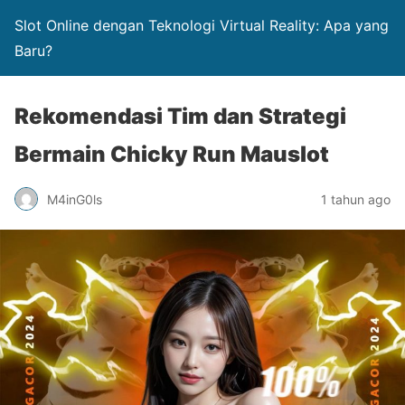
Slot Online dengan Teknologi Virtual Reality: Apa yang
Baru?
Rekomendasi Tim dan Strategi
Bermain Chicky Run Mauslot
M4inG0ls
1 tahun ago