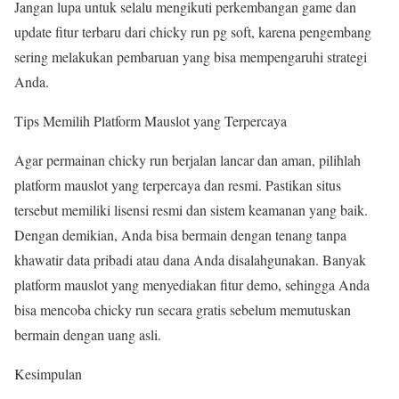
Jangan lupa untuk selalu mengikuti perkembangan game dan
update fitur terbaru dari chicky run pg soft, karena pengembang
sering melakukan pembaruan yang bisa mempengaruhi strategi
Anda.
Tips Memilih Platform Mauslot yang Terpercaya
Agar permainan chicky run berjalan lancar dan aman, pilihlah
platform mauslot yang terpercaya dan resmi. Pastikan situs
tersebut memiliki lisensi resmi dan sistem keamanan yang baik.
Dengan demikian, Anda bisa bermain dengan tenang tanpa
khawatir data pribadi atau dana Anda disalahgunakan. Banyak
platform mauslot yang menyediakan fitur demo, sehingga Anda
bisa mencoba chicky run secara gratis sebelum memutuskan
bermain dengan uang asli.
Kesimpulan