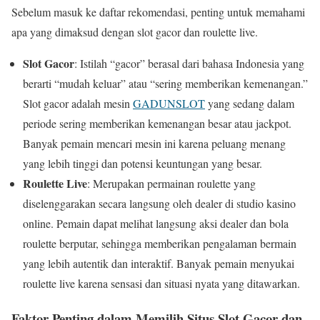
Sebelum masuk ke daftar rekomendasi, penting untuk memahami
apa yang dimaksud dengan slot gacor dan roulette live.
Slot Gacor
: Istilah “gacor” berasal dari bahasa Indonesia yang
berarti “mudah keluar” atau “sering memberikan kemenangan.”
Slot gacor adalah mesin
GADUNSLOT
yang sedang dalam
periode sering memberikan kemenangan besar atau jackpot.
Banyak pemain mencari mesin ini karena peluang menang
yang lebih tinggi dan potensi keuntungan yang besar.
Roulette Live
: Merupakan permainan roulette yang
diselenggarakan secara langsung oleh dealer di studio kasino
online. Pemain dapat melihat langsung aksi dealer dan bola
roulette berputar, sehingga memberikan pengalaman bermain
yang lebih autentik dan interaktif. Banyak pemain menyukai
roulette live karena sensasi dan situasi nyata yang ditawarkan.
Faktor Penting dalam Memilih Situs Slot Gacor dan