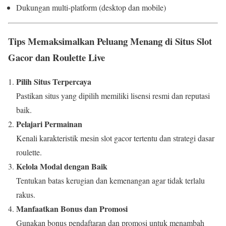
Dukungan multi-platform (desktop dan mobile)
Tips Memaksimalkan Peluang Menang di Situs Slot
Gacor dan Roulette Live
Pilih Situs Terpercaya
Pastikan situs yang dipilih memiliki lisensi resmi dan reputasi
baik.
Pelajari Permainan
Kenali karakteristik mesin slot gacor tertentu dan strategi dasar
roulette.
Kelola Modal dengan Baik
Tentukan batas kerugian dan kemenangan agar tidak terlalu
rakus.
Manfaatkan Bonus dan Promosi
Gunakan bonus pendaftaran dan promosi untuk menambah